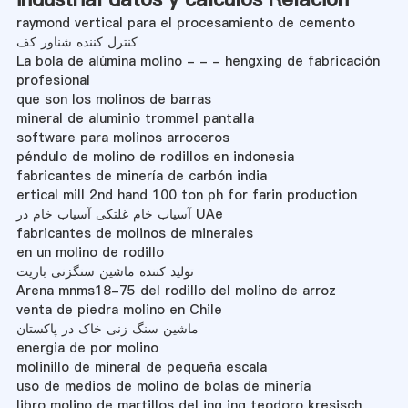
raymond vertical para el procesamiento de cemento
کنترل کننده شناور کف
La bola de alúmina molino - - - hengxing de fabricación
profesional
que son los molinos de barras
mineral de aluminio trommel pantalla
software para molinos arroceros
péndulo de molino de rodillos en indonesia
fabricantes de minería de carbón india
ertical mill 2nd hand 100 ton ph for farin production
آسیاب خام غلتکی آسیاب خام در UAe
fabricantes de molinos de minerales
en un molino de rodillo
تولید کننده ماشین سنگزنی باریت
Arena mnms18-75 del rodillo del molino de arroz
venta de piedra molino en Chile
ماشین سنگ زنی خاک در پاکستان
energia de por molino
molinillo de mineral de pequeña escala
uso de medios de molino de bolas de minería
libro molino de martillos del ing ing teodoro kresisch