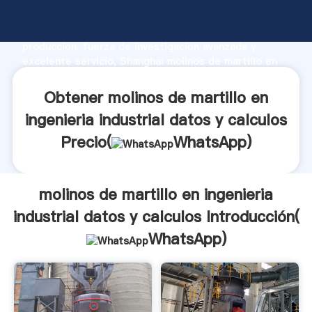
molinos de martillo en ingenieria industrial datos y
calculos fabricante Agarrando fuerte capacidad de
producción, fuerza de investigación avanzada y
excelente servicio, Shanghai molinos de martillo en
ingenieria industrial datos y calculos proveedor crea
el valor y aporta valores a todos los clientes.
Obtener molinos de martillo en
ingenieria industrial datos y calculos
Precio(
WhatsApp
)
molinos de martillo en ingenieria
industrial datos y calculos Introducción(
WhatsApp
)