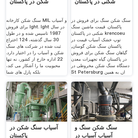
شکنی در پاکستان
شکن در پاکستان
سنگ شکن سنگ برای فروش در
سنگ شکن کارخانه MIL و آسیاب
پاکستان. قیمت ماشین سنگ
برای فروش lght. lght در سال
شکنی در پاکستان krencoeu
1987 تاسیس شده و در طول
توپ خشک آسیاب قیمت در
30 سال گذشته، 124 اختراع
پاکستان سنگ شکن گوسان,
ثبت شده در شركت های سنگ
گیاهان سنگ شکن برای فروش
شكن و آسیاب را در اختیار دارد.
در پاکستان گیاه تجهیزات معدن
22 اداره خارج از کشور، نه تنها
دستگاه سنگ شکن مخروطی در
محبوبیت ما را آشکار می کند،
St Petersburg از, به همین
بلکه پازل های شما
سنگ شکن سنگ و
آسیاب سنگ شکن در
آسیاب آسیاب در
پاکستان