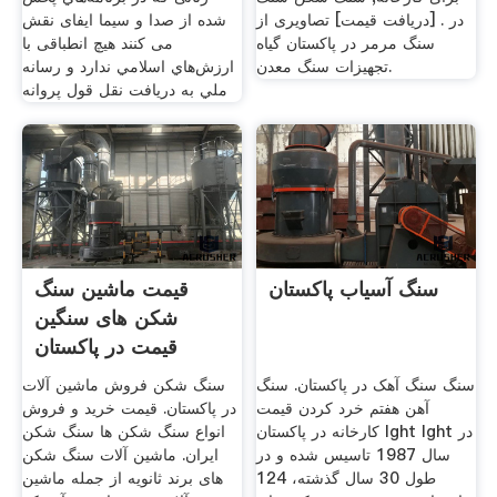
در . [دریافت قیمت] تصاویری از
شده از صدا و سيما ایفای نقش
سنگ مرمر در پاکستان گیاه
می کنند هیچ انطباقی با
تجهیزات سنگ معدن.
ارزش‌هاي اسلامي ندارد و رسانه
ملي به دریافت نقل قول ‌پروانه
سنگ آسیاب پاکستان
قیمت ماشین سنگ
شکن های سنگین
قیمت در پاکستان
سنگ سنگ آهک در پاکستان. سنگ
سنگ شکن فروش ماشین آلات
آهن هفتم خرد کردن قیمت
در پاکستان. قیمت خرید و فروش
کارخانه در پاکستان lght lght در
انواع سنگ شکن ها سنگ شکن
سال 1987 تاسیس شده و در
ایران. ماشین آلات سنگ شکن
طول 30 سال گذشته، 124
های برند ثانویه از جمله ماشین