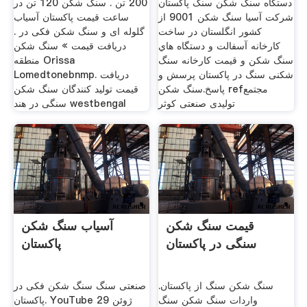
دستگاه سنگ شکن سنگ پاکستان
200 تن . سنگ شکن 120 تن در
شرکت آسیا سنگ شکن 9001 از
ساعت قیمت پاکستان آسیاب
كشور انگلستان در ساخت
گلوله ای و سنگ شکن فکی در .
كارخانه آسفالت و دستگاه هاي
دریافت قیمت » سنگ شکن
سنگ شكن و قیمت کارخانه سنگ
منطقه Orissa
شکنی سنگ در پاکستان پرسش و
Lomedtonebnmp. دریافت
پاسخ.سنگ شکن refمجتمع
قیمت تولید کنندگان سنگ شکن
تولیدی صنعتی کوثر
سنگی در هند westbengal
قیمت سنگ شکن
آسیاب سنگ شکن
سنگی در پاکستان
پاکستان
سنگ شکن سنگ از پاکستان.
صنعتی سنگ سنگ شکن فکی در
واردات سنگ شکن سنگ
پاکستان. YouTube 29 ژوئن