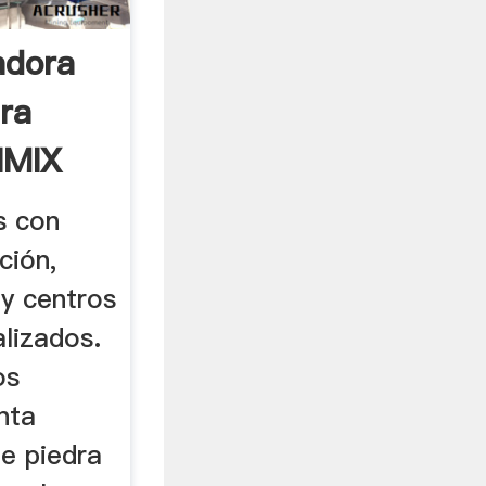
adora
ra
IMIX
s con
ción,
 y centros
alizados.
os
nta
de piedra