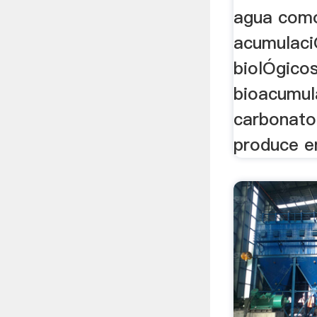
agua como
acumulaci
biolÓgicos
bioacumul
carbonato
produce en