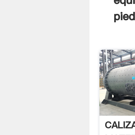
equ
pied
CALIZ