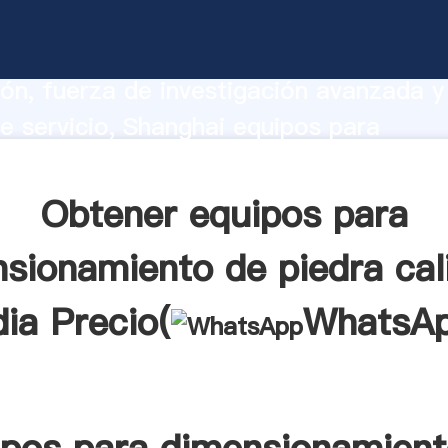
para dimensionamiento de piedra caliz
bricante Agarrando fuerte capacidad de
ón, fuerza de investigación avanzada y
e servicio, Shanghai equipos para
namiento de piedra caliza en india pro
valor y aporta valores a todos los client
Obtener equipos para
sionamiento de piedra cal
dia Precio(
WhatsA