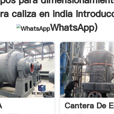
ipos para dimensionamient
ra caliza en india Introduc
WhatsApp
)
A
Cantera De E