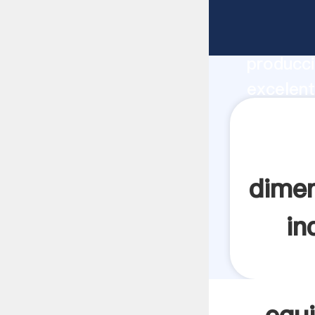
equipos 
india fa
producci
excelent
dimensio
crea el 
dimen
in