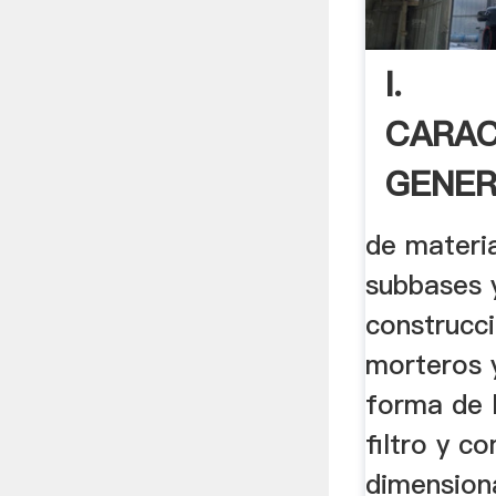
I.
CARAC
GENER
MINER
de materi
subbases 
construcc
morteros 
forma de 
filtro y c
dimensiona