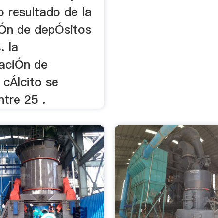
 resultado de la
Ón de depÓsitos
. la
aciÓn de
 cÁlcito se
tre 25 .