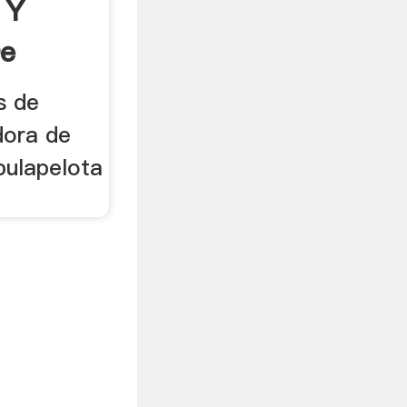
 Y
De
s de
adora de
bulapelota