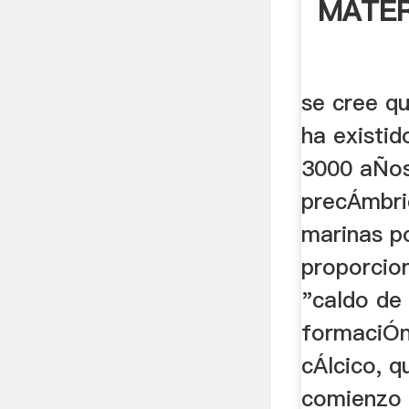
MATER
se cree qu
ha existi
3000 aÑos
precÁmbri
marinas p
proporcio
"caldo de 
formaciÓn
cÁlcico, q
comienzo d