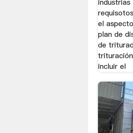
industrias
requisotos
el aspecto
plan de di
de tritura
trituraci
incluir el