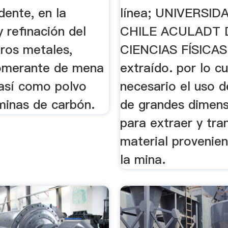
ente, en la
línea; UNIVERSID
y refinación del
CHILE ACULADT 
tros metales,
CIENCIAS FÍSICAS
omerante de mena
extraído. por lo c
 así como polvo
necesario el uso 
minas de carbón.
de grandes dimen
para extraer y tra
material provenie
la mina.