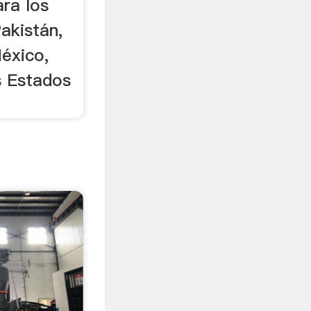
ara los
Pakistán,
éxico,
s Estados