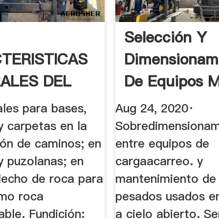
Selección Y
TERISTICAS
Dimensionam
ALES DEL
De Equipos M
AL
En Cantera
ales para bases,
Aug 24, 2020·
y carpetas en la
Sobredimensionam
ión de caminos; en
entre equipos de
y puzolanas; en
cargaacarreo. y
lecho de roca para
mantenimiento de
omo roca
pesados usados en
ble. Fundición:
a cielo abierto. Se