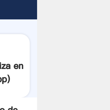
a en
veedor
es.
iza en
pp
)