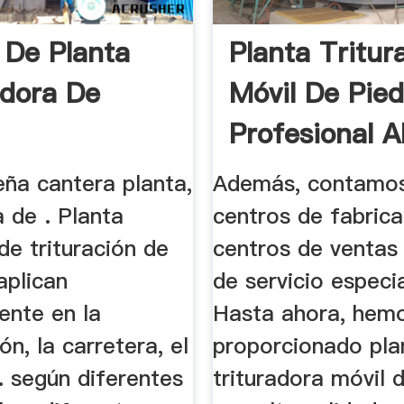
 De Planta
Planta Tritur
adora De
Móvil De Pied
Profesional A
Group
eña cantera planta,
Además, contamo
a de . Planta
centros de fabrica
e trituración de
centros de ventas
aplican
de servicio especi
ente en la
Hasta ahora, hem
ón, la carretera, el
proporcionado pla
l. según diferentes
trituradora móvil 