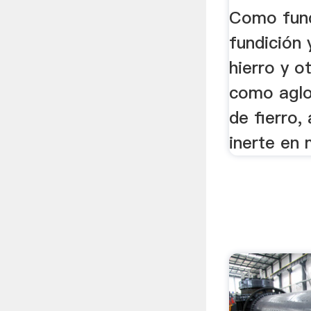
Como fund
fundición 
hierro y o
como agl
de fierro,
inerte en 