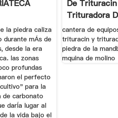
IATECA
De Trituracin
Trituradora 
Piedra ...
e la piedra caliza
cantera de equipo
do durante mÁs de
trituracin y tritur
, desde la era
piedra de la mand
ca. las zonas
mquina de molino
oco profundas
naron el perfecto
cultivo" para la
 de carbonato
ue darÍa lugar al
e la vida bajo el