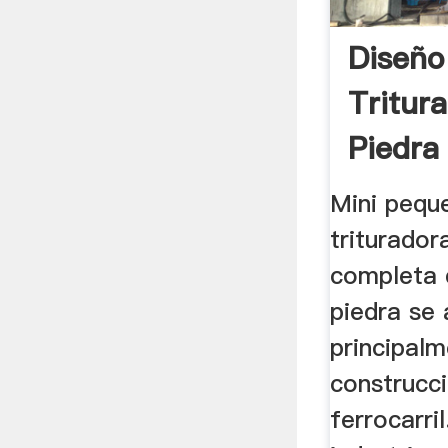
Diseño
Tritur
Piedra
Mini pequ
triturador
completa d
piedra se 
principalm
construcci
ferrocarri