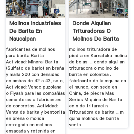
Molinos Industriales
Donde Alquilan
De Barita En
Trituradoras O
Naucalpan
Molinos De Barita
En Panama Co
fabricantes de molinos
molinos trituradora de
para barita Barita
piedra en Karnataka molino
Actividad: Mineral Barita
de bolas. ... donde alquilan
(Sulfato de bario) en breña
trituradora o molino de
y malla 200 con densidad
barita en colombia .
en ambas de 42 a 43, se o,
fabricante de la mquina en
Actividad: Vendo puzolana
el mundo, con sede en
o Flyash para las compañías
China, de piedra Mas
cementeras o fabricantes
Series M quina de Barita
de concretos, Actividad:
en n de trituraci n
Venta de barita y bentonita
Trituradora de barita ... m
en breña o molida
quina molinos de barita
entregada en molinos
venta
ensacada y retenida en