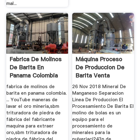
mal...
Fabrica De Molinos
Máquina Proceso
De Barita En
De Produccion De
Panama Colombia
Barita Venta
fabrica de molinos de
26 Nov 2018 Mineral De
barita en panama colombia.
Manganeso Separacion
... YouTube maneras de
Linea De Produccion El
lavar el oro mineria,sbm
Procesamiento De Barita El
trituradora de piedra de
molino de bolas es un
fábrica del fabricante
equipo para el
maquina para extraer
procesamiento de
oro,sbm trituradora de
minerales para la
piedra de fábrica del ...
pulveriaci243n de