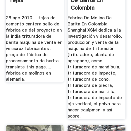
Tejas
De Barita En
Colombia
Trituradora De
28 ago 2010 . . tejas de
Fabrica De Molino De
Cono
cemento cantera sello de
Barita En Colombia.
fabrica de del proyecto en
Shanghai XSM dedica a la
la india trituradora de
investigación y desarrollo,
barita maquina de venta en
producción y venta de la
veracruz fabricantes .
máquina de trituración
preço de fábrica de
(trituradora, planta de
processamento de barita
agregado), como
translate this page. ...
trituradora de mandíbula,
fabrica de molinos en
trituradora de impacto,
alemania.
trituradora de cono,
trituradora de piedra,
trituradora de martillo,
trituradora de impacto de
eje vertical, el polvo para
hacer equipmen, y así
sobre.