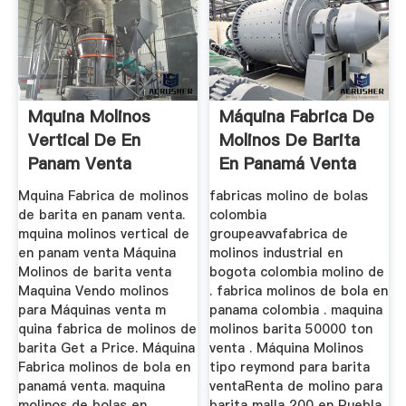
Mquina Molinos
Máquina Fabrica De
Vertical De En
Molinos De Barita
Panam Venta
En Panamá Venta
Mquina Fabrica de molinos
fabricas molino de bolas
de barita en panam venta.
colombia
mquina molinos vertical de
groupeavvafabrica de
en panam venta Máquina
molinos industrial en
Molinos de barita venta
bogota colombia molino de
Maquina Vendo molinos
. fabrica molinos de bola en
para Máquinas venta m
panama colombia . maquina
quina fabrica de molinos de
molinos barita 50000 ton
barita Get a Price. Máquina
venta . Máquina Molinos
Fabrica molinos de bola en
tipo reymond para barita
panamá venta. maquina
ventaRenta de molino para
molinos de bolas en
barita malla 200 en Puebla