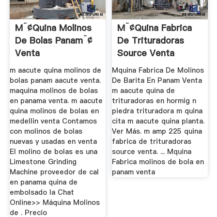
M¨¢quina Molinos
M¨¢quina Fabrica
De Bolas Panam¨¢
De Trituradoras
Venta
Source Venta
m aacute quina molinos de
Mquina Fabrica De Molinos
bolas panam aacute venta.
De Barita En Panam Venta
maquina molinos de bolas
m aacute quina de
en panama venta. m aacute
trituradoras en hormig n
quina molinos de bolas en
piedra trituradora m quina
medellin venta Contamos
cita m aacute quina planta.
con molinos de bolas
Ver Más. m amp 225 quina
nuevas y usadas en venta
fabrica de trituradoras
El molino de bolas es una
source venta. ... Mquina
Limestone Grinding
Fabrica molinos de bola en
Machine proveedor de cal
panam venta
en panama quina de
embolsado la Chat
Online>> Máquina Molinos
de . Precio