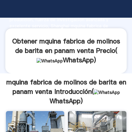
mquina fabrica de molinos de barita en panam venta
fabricante Agarrando fuerte capacidad de
producción, fuerza de investigación avanzada y
excelente servicio, Shanghai mquina fabrica de
molinos de barita en panam venta proveedor crea el
valor y aporta valores a todos los clientes.
Obtener mquina fabrica de molinos
de barita en panam venta Precio(
WhatsApp
)
mquina fabrica de molinos de barita en
panam venta Introducción(
WhatsApp
)