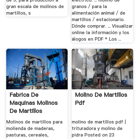
de 3; para producción a
eléctrico. ... molino de
gran escala de molinos de
granos / para la
martillos, s
alimentación animal / de
martillos / estacionario.
Dónde comprar. ... Visualizar
online la información y los
álogos en PDF * Los ...
Fabrica De
Molino De Martillos
Maquinas Molinos
Pdf
De Martillos
Molinos A ...
Molinos de martillos para
molino de martillos pdf |
molienda de maderas,
trituradora y molino de
pasturas, cereales,
pidra Posted on 23