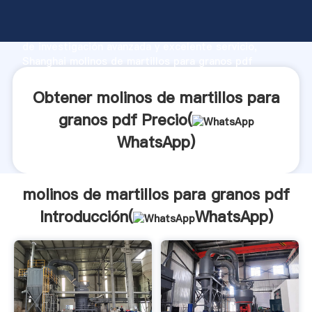
molinos de martillos para granos pdf fabricante
Agarrando fuerte capacidad de producción, fuerza
de investigación avanzada y excelente servicio,
Shanghai molinos de martillos para granos pdf
proveedor crea el valor y aporta valores a todos los
clientes.
Obtener molinos de martillos para
granos pdf Precio(
WhatsApp
)
molinos de martillos para granos pdf
Introducción(
WhatsApp
)