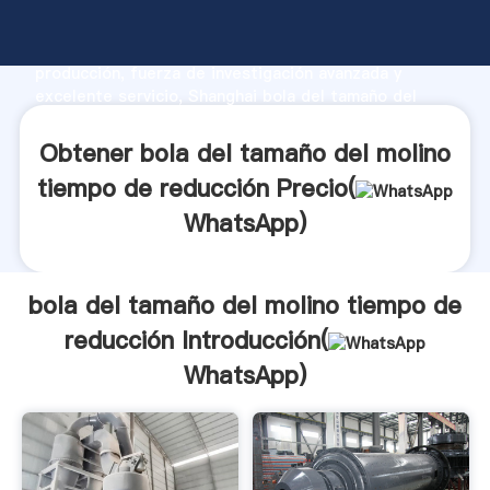
bola del tamaño del molino tiempo de reducción
fabricante Agarrando fuerte capacidad de
producción, fuerza de investigación avanzada y
excelente servicio, Shanghai bola del tamaño del
molino tiempo de reducción proveedor crea el valor y
aporta valores a todos los clientes.
Obtener bola del tamaño del molino
tiempo de reducción Precio(
WhatsApp
)
bola del tamaño del molino tiempo de
reducción Introducción(
WhatsApp
)