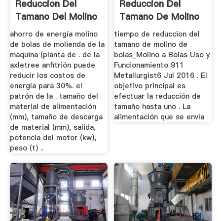
Reduccion Del
Reduccion Del
Tamano Del Molino
Tamano De Molino
De Bolas
De Bolas
ahorro de energía molino
tiempo de reduccion del
de bolas de molienda de la
tamano de molino de
máquina (planta de . de la
bolas_Molino a Bolas Uso y
axletree anfitrión puede
Funcionamiento 911
reducir los costos de
Metallurgist6 Jul 2016 . El
energía para 30%. el
objetivo principal es
patrón de la . tamaño del
efectuar la reducción de
material de alimentación
tamaño hasta uno . La
(mm), tamaño de descarga
alimentación que se envía
de material (mm), salida,
potencia del motor (kw),
peso (t) ..