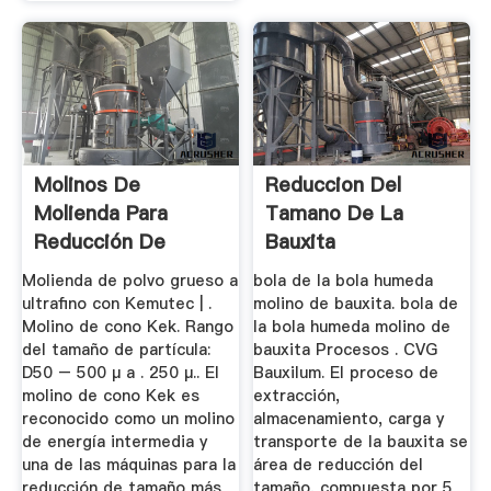
Molinos De
Reduccion Del
Molienda Para
Tamano De La
Reducción De
Bauxita
Tamaño De ...
Molienda de polvo grueso a
bola de la bola humeda
ultrafino con Kemutec | .
molino de bauxita. bola de
Molino de cono Kek. Rango
la bola humeda molino de
del tamaño de partícula:
bauxita Procesos . CVG
D50 – 500 μ a . 250 μ.. El
Bauxilum. El proceso de
molino de cono Kek es
extracción,
reconocido como un molino
almacenamiento, carga y
de energía intermedia y
transporte de la bauxita se
una de las máquinas para la
área de reducción del
reducción de tamaño más
tamaño, compuesta por 5