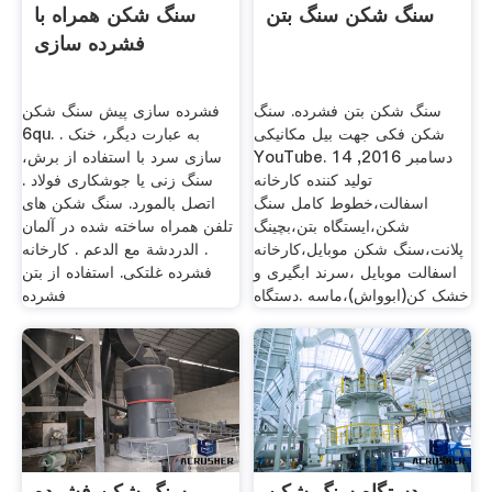
سنگ شکن سنگ بتن
سنگ شکن همراه با
فشرده سازی
سنگ شکن بتن فشرده. سنگ
فشرده سازی پیش سنگ شکن
شکن فکی جهت بیل مکانیکی
6qu. . به عبارت دیگر، خنک
YouTube. 14 دسامبر 2016,
سازی سرد با استفاده از برش،
تولید کننده کارخانه
سنگ زنی یا جوشکاری فولاد .
اسفالت،خطوط کامل سنگ
اتصل بالمورد. سنگ شکن های
شکن،ایستگاه بتن،بچینگ
تلفن همراه ساخته شده در آلمان
پلانت،سنگ شکن موبایل،کارخانه
. الدردشة مع الدعم . کارخانه
اسفالت موبایل ،سرند ابگیری و
فشرده غلتکی. استفاده از بتن
خشک کن(ابوواش)،ماسه .دستگاه
فشرده
دستگاه سنگ شکن
سنگ شکن فشرده