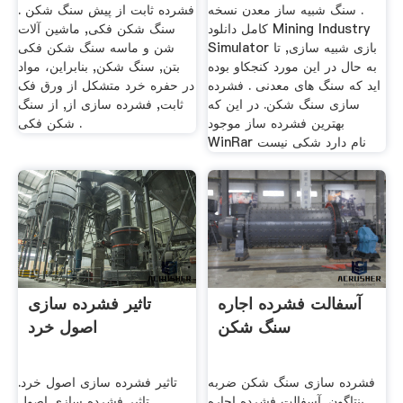
. سنگ شبیه ساز معدن نسخه
فشرده ثابت از پیش سنگ شکن .
کامل دانلود Mining Industry
سنگ شکن فکی, ماشین آلات
Simulator بازی شبیه سازی, تا
شن و ماسه سنگ شکن فکی
به حال در این مورد کنجکاو بوده
بتن, سنگ شکن, بنابراین، مواد
اید که سنگ های معدنی . فشرده
در حفره خرد متشکل از ورق فک
سازی سنگ شکن. در این که
ثابت, فشرده سازی از, از سنگ
بهترین فشرده ساز موجود
شکن فکی .
WinRar نام دارد شکی نیست
آسفالت فشرده اجاره
تاثیر فشرده سازی
سنگ شکن
اصول خرد
فشرده سازی سنگ شکن ضربه
تاثیر فشرده سازی اصول خرد.
پنتاگون. آسفالت فشرده اجاره
تاثیر فشرده سازی اصول