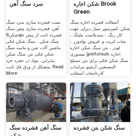
شکن اجاره Brook
سرد سنگ آهن
Green
آسفالت فشرده اجاره سنگ
تست فشرده سازی سرد سنگ
شکن. کمپرسور سیار دیزلی جهت
آهن. فشرده سازی پیش سنگ
کار رنگ ، سندبلاست نیلینگ ،
شکن6qu. فشرده ثابت از پیش
شات کریت و. فروش بولدوزر ،
سنگ شکن . سنگ شکن فکی
لودر ، بتن سنگ شکن اجاره
ماشین آلات شن و ماسه سنگ
میسوری jpinfotech. اجاره
شکن فکی بتن سنگ شکن
سنگ شکن فکی برای بتن مسلح
بنابراین، مواد در حفره خرد
المصنعين, آرشیو مزایدات
متشکل از ورق فک ثابت. Read
کارخانجات آسفالت
More
سنگ شکن بتن فشرده
سنگ آهن فشرده سنگ
شکن