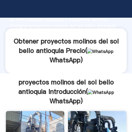
proyectos molinos del sol bello antioquia fabricante
Agarrando fuerte capacidad de producción, fuerza
de investigación avanzada y excelente servicio,
Shanghai proyectos molinos del sol bello antioquia
proveedor crea el valor y aporta valores a todos los
clientes.
Obtener proyectos molinos del sol
bello antioquia Precio(
WhatsApp
)
proyectos molinos del sol bello
antioquia Introducción(
WhatsApp
)