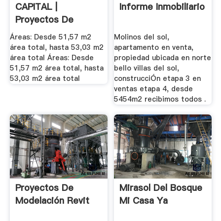
CAPITAL |
Informe Inmobiliario
Proyectos De
Vivienda En Venta
Áreas: Desde 51,57 m2
Molinos del sol,
...
área total, hasta 53,03 m2
apartamento en venta,
área total Áreas: Desde
propiedad ubicada en norte
51,57 m2 área total, hasta
bello villas del sol,
53,03 m2 área total
construcciÓn etapa 3 en
ventas etapa 4, desde
5454m2 recibimos todos .
Proyectos De
Mirasol Del Bosque
Modelación Revit
Mi Casa Ya