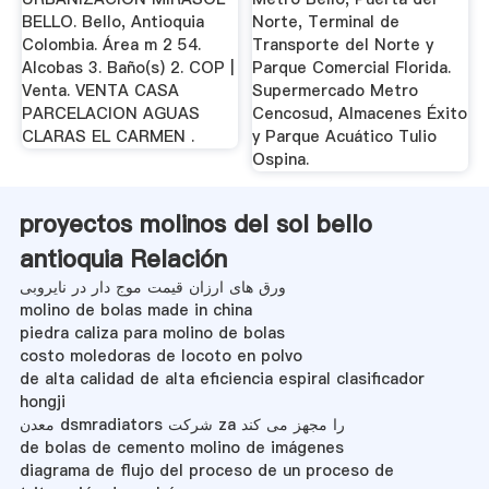
BELLO. Bello, Antioquia
Norte, Terminal de
Colombia. Área m 2 54.
Transporte del Norte y
Alcobas 3. Baño(s) 2. COP |
Parque Comercial Florida.
Venta. VENTA CASA
Supermercado Metro
PARCELACION AGUAS
Cencosud, Almacenes Éxito
CLARAS EL CARMEN .
y Parque Acuático Tulio
Ospina.
proyectos molinos del sol bello
antioquia Relación
ورق های ارزان قیمت موج دار در نایروبی
molino de bolas made in china
piedra caliza para molino de bolas
costo moledoras de locoto en polvo
de alta calidad de alta eficiencia espiral clasificador
hongji
معدن dsmradiators شرکت za را مجهز می کند
de bolas de cemento molino de imágenes
diagrama de flujo del proceso de un proceso de