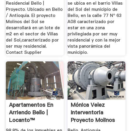
Residencial Bello |
se ubica en el barrio Villas
Proyecto. Ubicado en Bello
del Sol del municipio de
/ Antioquia. El proyecto
Bello, en la calle 77 Nº 63
Molinos del Sol se
A08 caracterizado por
desarrollará en un lote de
estar en una zona
m2 en el sector de Villas
privilegiada por ser muy
del Sol,caracterizado por
residencial y con la mejor
ser muy residencial.
vista panorámica del
Contact Supplier
municipio.
Apartamentos En
Mónica Velez
Arriendo Bello |
Interventoria
Locanto™
Proyecto Molinos
Inmuebles En Bello
Del Sol ...
98,8% de los inmuebles en
Bello, Antioquia.