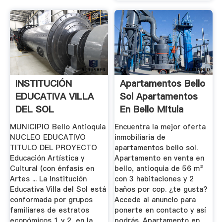
INSTITUCIÓN
Apartamentos Bello
EDUCATIVA VILLA
Sol Apartamentos
DEL SOL
En Bello Mitula
Casas
MUNICIPIO Bello Antioquia
Encuentra la mejor oferta
NUCLEO EDUCATIVO
inmobiliaria de
TITULO DEL PROYECTO
apartamentos bello sol.
Educación Artística y
Apartamento en venta en
Cultural (con énfasis en
bello, antioquia de 56 m²
Artes ... La Institución
con 3 habitaciones y 2
Educativa Villa del Sol está
baños por cop. ¿te gusta?
conformada por grupos
Accede al anuncio para
familiares de estratos
ponerte en contacto y así
económicos 1 y 2, en la
podrás. Apartamento en