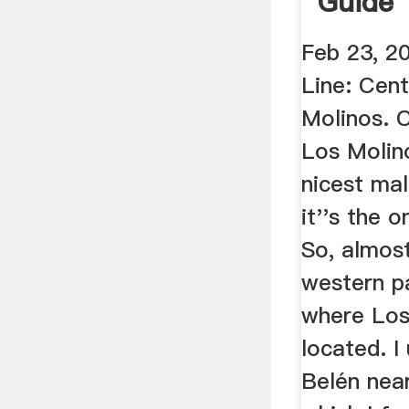
Guide 
Only M
Feb 23, 2
Line: Cen
Molinos. 
Los Molin
nicest mal
it''s the o
So, almost
western p
where Los
located. I 
Belén nea