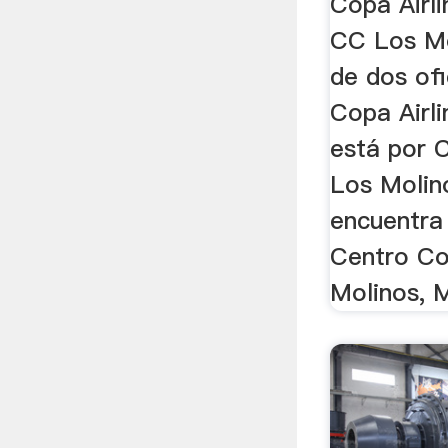
Copa Airli
CC Los Mo
de dos ofi
Copa Airli
está por 
Los Molino
encuentra 
Centro Co
Molinos, M