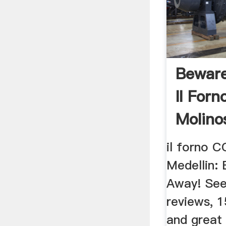
Beware
Il Forn
Molinos
il forno C
Medellin:
Away! See
reviews, 1
and great 