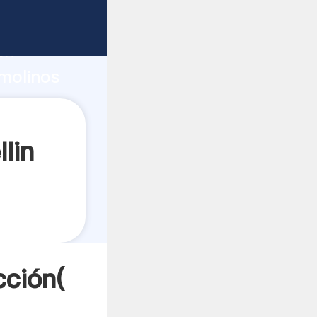
uerte
ón
 molinos
es a
lin
cción(