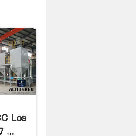
CC Los
 ...