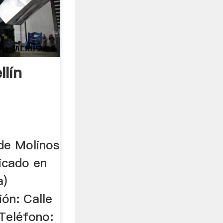
lín
 de Molinos
icado en
a)
ón: Calle
Teléfono: