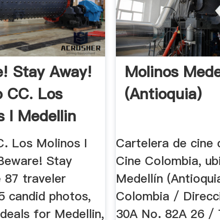
! Stay Away!
Molinos Medel
o CC. Los
(Antioquia)
 I Medellin
C. Los Molinos I
Cartelera de cine
 Beware! Stay
Cine Colombia, ub
 87 traveler
Medellín (Antioqui
5 candid photos,
Colombia / Direcci
deals for Medellin,
30A No. 82A 26 / 