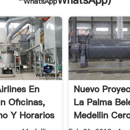
WhatsApp
)
irlines En
Nuevo Proyec
n Oficinas,
La Palma Bel
no Y Horarios
Medellin Cer
Los Molinos