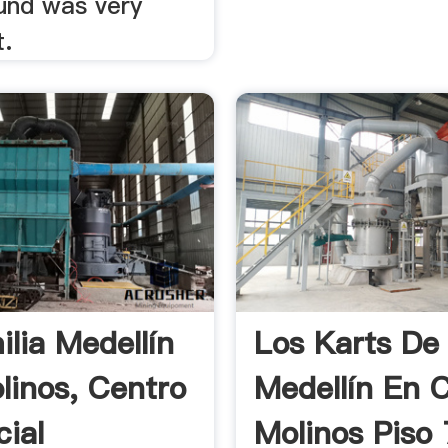
ound was very
t.
ilia Medellín
Los Karts De
linos, Centro
Medellín En 
ial
Molinos Piso 7