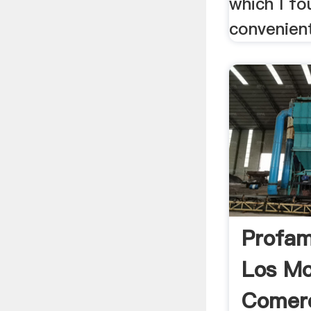
which I f
convenien
Profam
Los Mo
Comerc