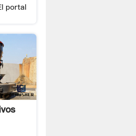
l portal
ivos