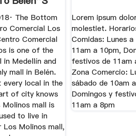
To Belén''s
all
018· The Bottom
Lorem ipsum dolor
tro Comercial Los
molestiet. Horari
Centro Comercial
Comidas: Lunes a
os is one of the
11am a 10pm, Dom
l in Medellín and
festivos de 11am 
nly mall in Belén.
Zona Comercio: L
 every local in the
sábado de 10am a
art of city knows
Domingos y festiv
 Molinos mall is
11am a 8pm
used to live in
r Los Molinos mall,