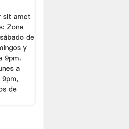
 sit amet
os: Zona
 sábado de
ingos y
a 9pm.
unes a
 9pm,
os de