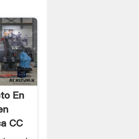
to En
en
ca CC