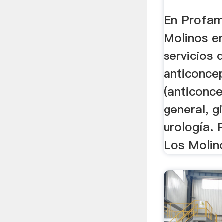
En Profami
Molinos e
servicios
anticonce
(anticonce
general, g
urología. 
Los Molin