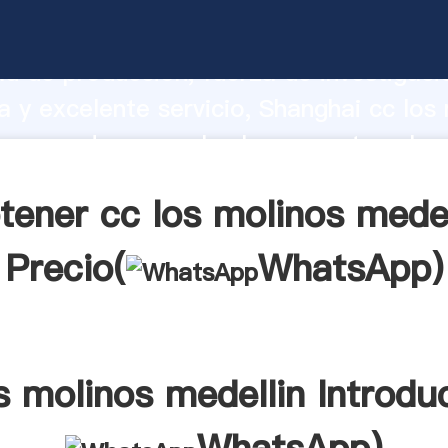
olinos medellin fabricante Agarrando f
d de producción, fuerza de investigaci
 y excelente servicio, Shanghai cc los
 proveedor crea el valor y aporta valor
s clientes.
tener cc los molinos medel
Precio(
WhatsApp
)
s molinos medellin Introdu