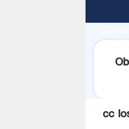
cc los m
capacida
avanzada
medellin
todos lo
Ob
cc lo