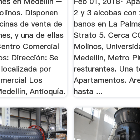
nes en Medellin –
Feb 01, 2018· Ap
linos. Disponen
2 y 3 alcobas con 
cinas de venta de
banos en La Palma
nes, y una de ellas
Strato 5. Cerca C
Centro Comercial
Molinos, Universi
s: Dirección: Se
Medellin, Metro Pl
localizada por
resturantes. Una t
mercial Los
Apartamentos. Ar
edellín, Antioquía.
hasta ...