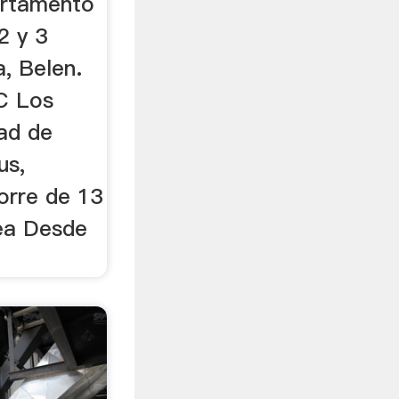
artamento
2 y 3
, Belen.
C Los
dad de
us,
orre de 13
ea Desde