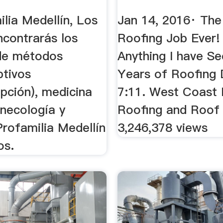
YouTube
lia Medellín, Los
Jan 14, 2016· The
ncontrarás los
Roofing Job Ever!
 de métodos
Anything I have Se
ptivos
Years of Roofing 
pción), medicina
7:11. West Coast
inecología y
Roofing and Roof
Profamilia Medellín
3,246,378 views
os.