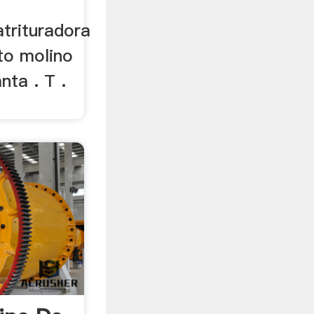
atrituradora
oto molino
nta . T .