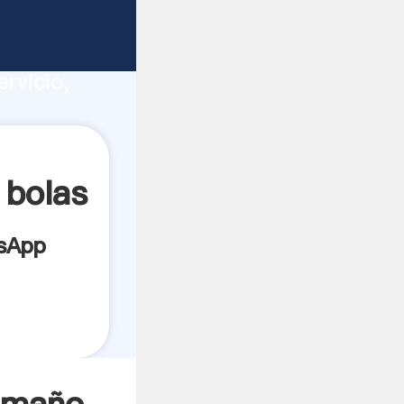
ucción,
rvicio,
es a
 bolas