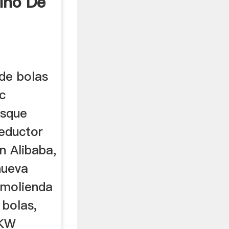
ino De
de bolas
c
usque
eductor
n Alibaba,
nueva
 molienda
bolas,
0KW