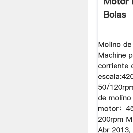
Motor 
Bolas
Molino de
Machine p
corriente 
escala:4
50/120rpm
de molino
motor：4
200rpm Mi
Abr 2013,