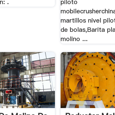
n: .
piloto
mobilecrusherchin
martillos nivel pil
de bolas,Barita pla
molino ...