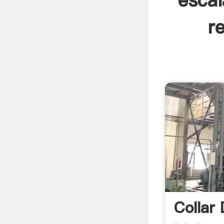
escal
r
Collar