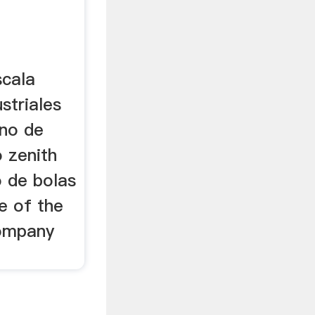
scala
striales
ino de
o zenith
o de bolas
ne of the
company