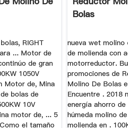
De Molino De
Reductor Mol
Bolas
 bolas, RIGHT
nueva wet molino 
ara ... Motor de
de molienda con a
continúo de gran
motorreductor. B
200KW 1050V
promociones de R
 Motor de, Mina
Molino De Bolas e
 de bolas de
Encuentre . 2018 
500KW 10V
energía ahorro de
na motor de, ... 5
húmeda molino de 
 Como el tamaño
molienda en . 10