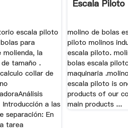
Escala Piloto
orio escala piloto
molino de bolas e
 bolas para
piloto molinos indu
 molienda, la
escala piloto. mol
n de tamaño .
bolas escala pilot
alculo collar de
maquinaria .molin
ino
escala piloto is o
radoraAnálisis
products of our 
 Introducción a las
main products ...
de separación: En
ta tarea