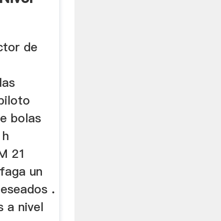
ctor de
las
piloto
de bolas
 h
M 21
sfaga un
deseados .
 a nivel