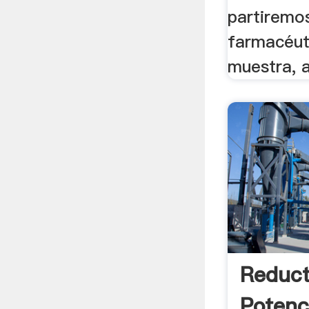
partiremo
farmacéut
muestra, a
Reduct
Potenc