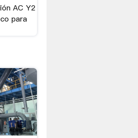
ción AC Y2
ico para