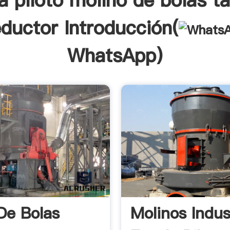
a piloto molino de bolas 
eductor Introducción(
WhatsApp
)
 De Bolas
Molinos Indus