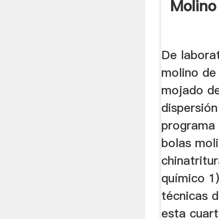
Molino
De laborat
molino de
mojado de
dispersió
programa c
bolas mol
chinatritu
químico 1)
técnicas 
esta cuar