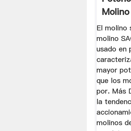
Molino
El molino
molino SA
usado en p
caracteriz
mayor pot
que los mo
por. Más 
la tendenc
accionami
molinos d