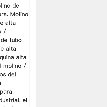
lino de
ors. Molino
e alta
o /
 de tubo
e alta
quina alta
l molino /
os del
a
 para
ustrial, el