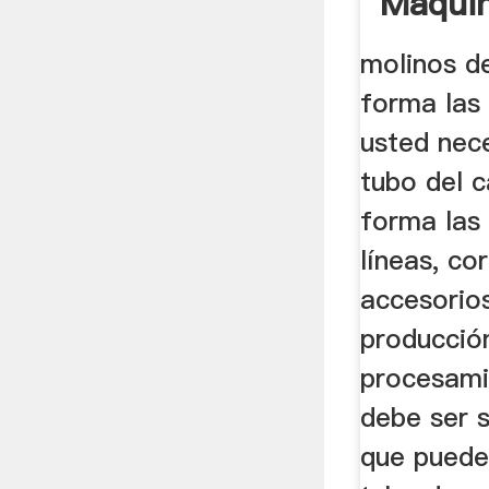
Maqui
molinos de
forma las 
usted nece
tubo del c
forma las
líneas, co
accesorio
producció
procesami
debe ser 
que puede