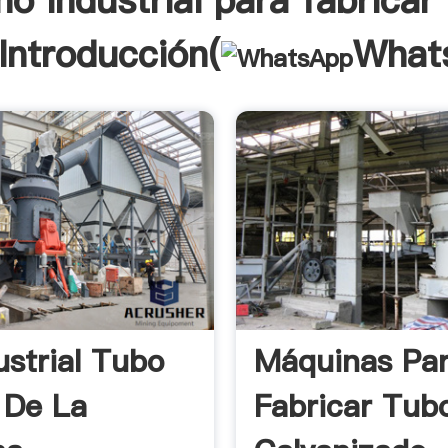
no industrial para fabricar 
Introducción(
What
ustrial Tubo
Máquinas Pa
 De La
Fabricar Tub