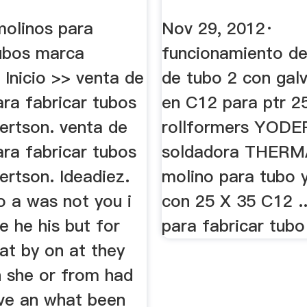
molinos para
Nov 29, 2012·
tubos marca
funcionamiento de
 Inicio >> venta de
de tubo 2 con gal
ra fabricar tubos
en C12 para ptr 2
ertson. venta de
rollformers YODE
ra fabricar tubos
soldadora THERM
ertson. Ideadiez.
molino para tubo 
to a was not you i
con 25 X 35 C12 ..
be he his but for
para fabricar tubo 
hat by on at they
h she or from had
ave an what been