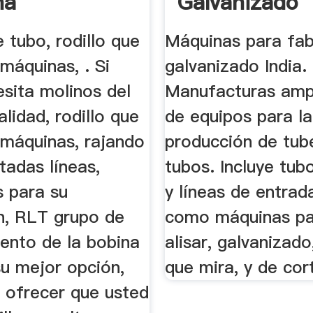
na
Galvanizado
 tubo, rodillo que
Máquinas para fab
máquinas, . Si
galvanizado India.
sita molinos del
Manufacturas amp
alidad, rodillo que
de equipos para la
 máquinas, rajando
producción de tube
rtadas líneas,
tubos. Incluye tub
s para su
y líneas de entrada
n, RLT grupo de
como máquinas par
ento de la bobina
alisar, galvanizad
su mejor opción,
que mira, y de cor
 ofrecer que usted