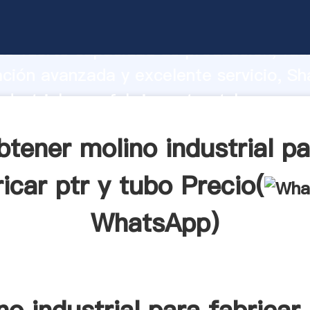
ndustrial para fabricar ptr y tubo fabri
o fuerte capacidad de producción, fue
ación avanzada y excelente servicio, Sh
ndustrial para fabricar ptr y tubo prove
valor y aporta valores a todos los client
btener molino industrial pa
ricar ptr y tubo Precio(
WhatsApp
)