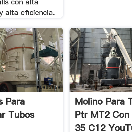
lls con alta
y alta eficiencia.
s Para
Molino Para 
ar Tubos
Ptr MT2 Con
35 C12 YouT