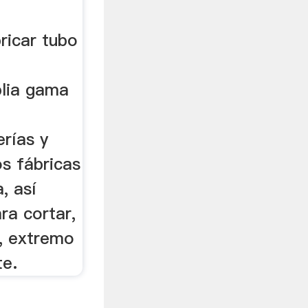
ricar tubo
lia gama
rías y
os fábricas
, así
a cortar,
o, extremo
te.