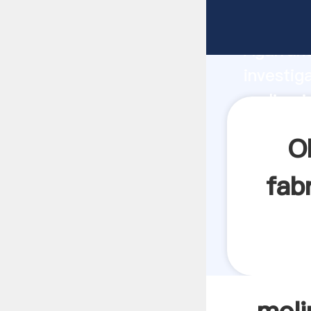
molino i
Agarrand
investig
molino i
crea el 
O
fab