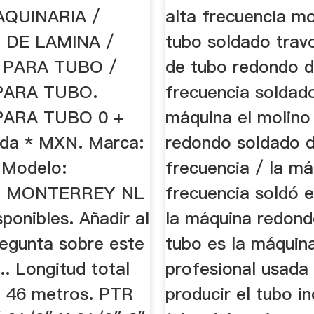
MAQUINARIA /
alta frecuencia mo
 DE LAMINA /
tubo soldado trav
 PARA TUBO /
de tubo redondo d
PARA TUBO.
frecuencia soldad
PARA TUBO 0 +
máquina el molino
da * MXN. Marca:
redondo soldado d
Modelo:
frecuencia / la má
n: MONTERREY NL
frecuencia soldó e
ponibles. Añadir al
la máquina redond
regunta sobre este
tubo es la máquin
.. Longitud total
profesional usada
o 46 metros. PTR
producir el tubo ind