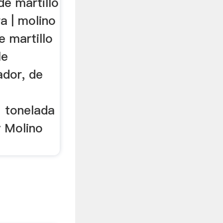
de martillo
a | molino
e martillo
le
dor, de
 tonelada
 Molino