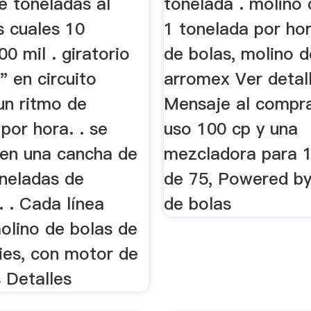
e toneladas al
tonelada . molino 
s cuales 10
1 tonelada por hor
00 mil . giratorio
de bolas, molino d
 en circuito
arromex Ver detal
un ritmo de
Mensaje al compra
por hora. . se
uso 100 cp y una
en una cancha de
mezcladora para 1
oneladas de
de 75, Powered by
 . Cada línea
de bolas
olino de bolas de
ies, con motor de
 Detalles