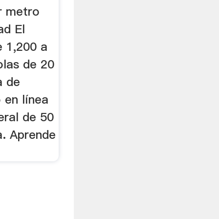
r metro
ad El
e 1,200 a
olas de 20
a de
 en línea
eral de 50
a. Aprende