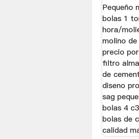
Pequeño m
bolas 1 t
hora/moli
molino de
precio po
filtro alm
de cement
diseno pr
sag peque
bolas 4 c
bolas de 
calidad m