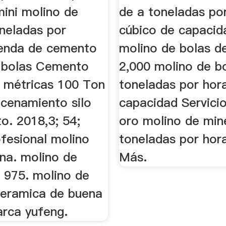
ini molino de
de a toneladas po
oneladas por
cúbico de capacid
enda de cemento
molino de bolas d
 bolas Cemento
2,000 molino de b
r métricas 100 Ton
toneladas por hor
acenamiento silo
capacidad Servicio
o. 2018,3; 54;
oro molino de min
ofesional molino
toneladas por hor
na. molino de
Más.
3 975. molino de
ceramica de buena
arca yufeng.