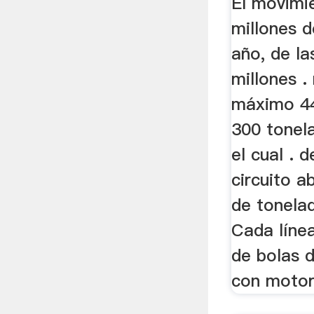
El movimi
millones d
año, de la
millones 
máximo 44
300 tonel
el cual . 
circuito a
de tonelad
Cada línea
de bolas d
con motor