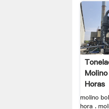
Tonela
Molino
Horas
molino bo
hora . mol