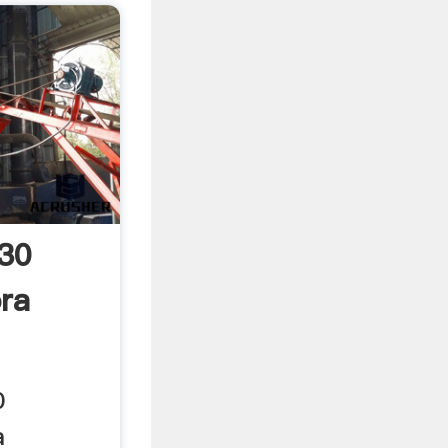
 30
ra
0
a