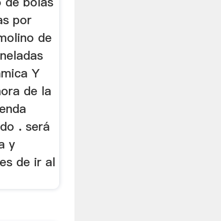
 de bolas
as por
molino de
oneladas
amica Y
ora de la
ienda
do . será
a y
es de ir al