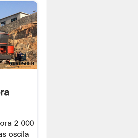
ra
hora 2 000
as oscila