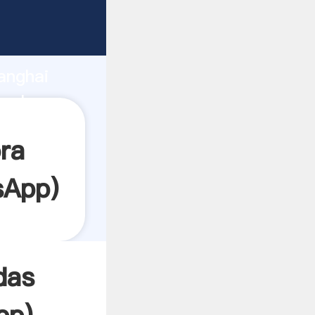
arrando
anghai
 el
ra
sApp
)
das