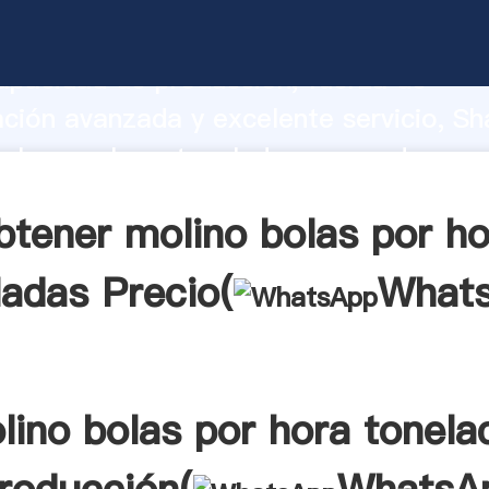
olas por hora toneladas fabricante Ag
apacidad de producción, fuerza de
ación avanzada y excelente servicio, Sh
olas por hora toneladas proveedor crea
aporta valores a todos los clientes.
btener molino bolas por ho
ladas Precio(
What
lino bolas por hora tonela