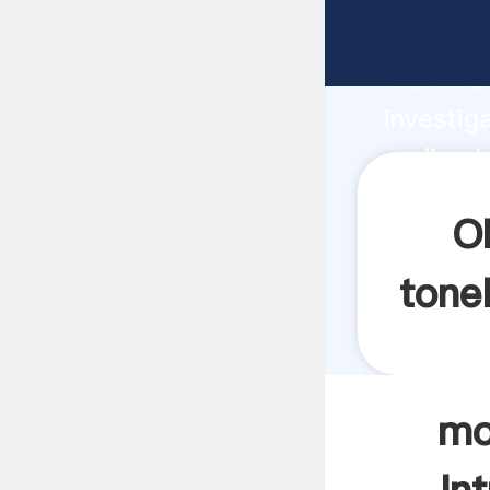
molino b
fuerte c
investig
molino b
valor y 
O
tone
mo