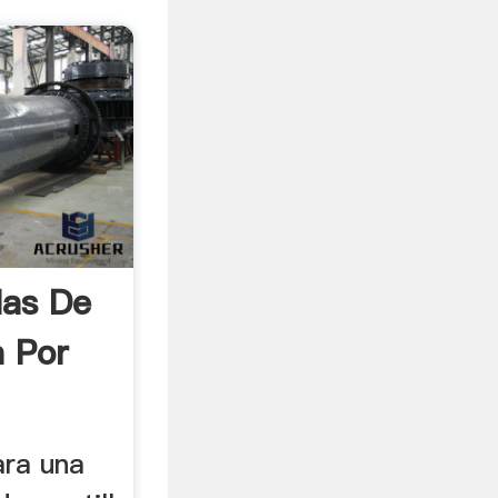
las De
 Por
ara una