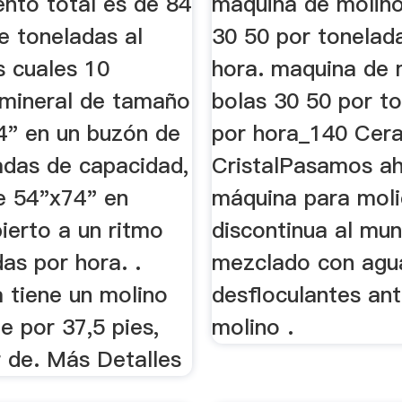
ento total es de 84
maquina de molino
e toneladas al
30 50 por tonelad
s cuales 10
hora. maquina de 
. mineral de tamaño
bolas 30 50 por t
" en un buzón de
por hora_140 Cer
adas de capacidad,
CristalPasamos ah
de 54"x74" en
máquina para mol
bierto a un ritmo
discontinua al mun
as por hora. .
mezclado con agu
 tiene un molino
desfloculantes ant
e por 37,5 pies,
molino .
 de. Más Detalles