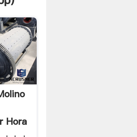
pp
)
Molino
r Hora