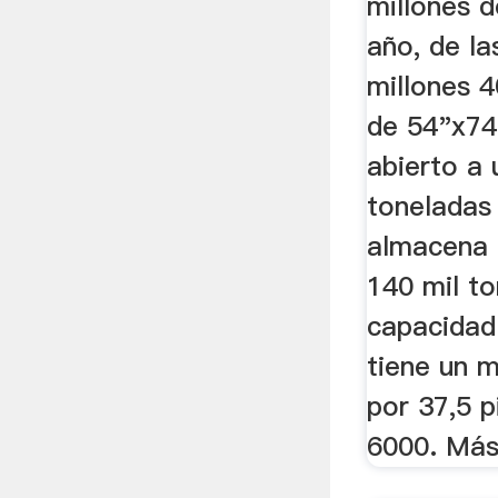
millones d
año, de la
millones 4
de 54"x74"
abierto a 
toneladas 
almacena 
140 mil t
capacidad.
tiene un m
por 37,5 p
6000. Más