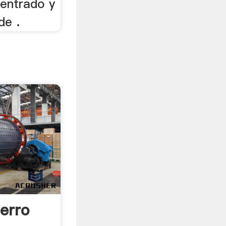
centrado y
de .
erro