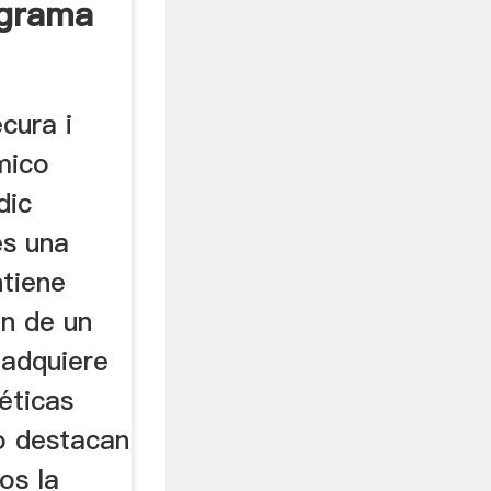
agrama
cura i
mico
dic
es una
tiene
ón de un
adquiere
éticas
o destacan
os la