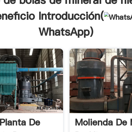
 de bolas de mineral de hi
neficio Introducción(
WhatsApp
)
 Planta De
Molienda De 