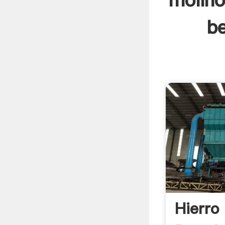
molino
be
Hierro