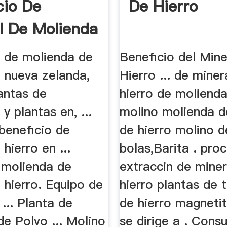
cio De
De Hierro
l De Molienda
a de molienda de
Beneficio del Mine
e nueva zelanda,
Hierro ... de miner
antas de
hierro de molienda
 y plantas en, ...
molino molienda d
beneficio de
de hierro molino d
 hierro en ...
bolas,Barita . pro
 molienda de
extraccin de miner
 hierro. Equipo de
hierro plantas de t
 ... Planta de
de hierro magnetit
e Polvo ... Molino
se dirige a . Consu