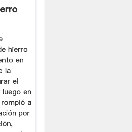
erro
e
de hierro
ento en
e la
rar el
y luego en
s rompió a
ación por
ión,