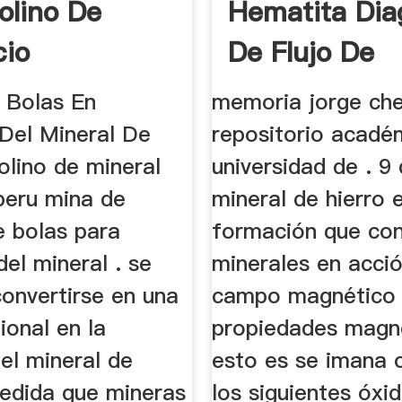
olino De
Hematita Di
cio
De Flujo De
Beneficio
 Bolas En
memoria jorge che
 Del Mineral De
repositorio acadé
olino de mineral
universidad de . 9 
peru mina de
mineral de hierro 
e bolas para
formación que con
del mineral . se
minerales en acci
onvertirse en una
campo magnético 
ional en la
propiedades magn
del mineral de
esto es se imana 
medida que mineras
los siguientes óxid