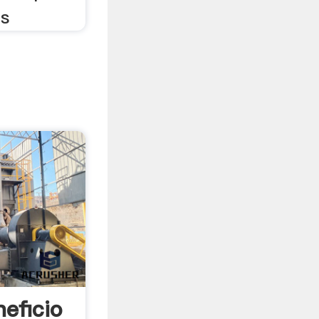
es
eficio