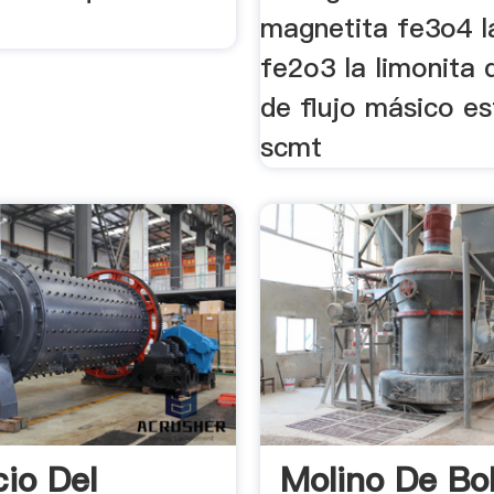
magnetita fe3o4 l
fe2o3 la limonita
de flujo másico es
scmt
cio Del
Molino De Bo