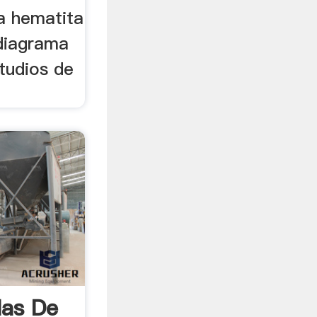
a hematita
 diagrama
tudios de
las De