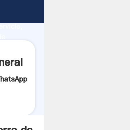
io
ucción,
rvicio,
de
res a
neral