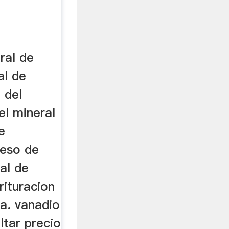
ral de
al de
 del
el mineral
e
ceso de
al de
rituracion
a. vanadio
ltar precio