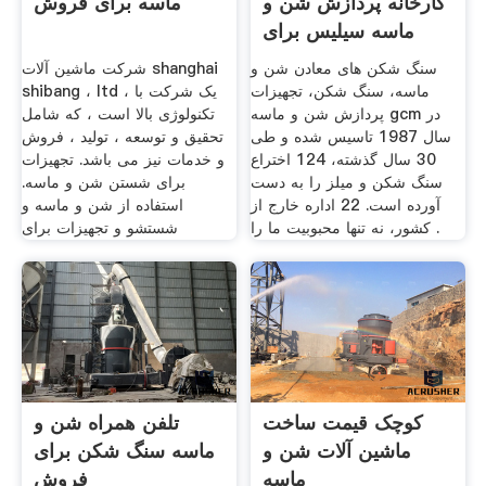
کارخانه پردازش شن و
ماسه برای فروش
ماسه سیلیس برای
فروش
سنگ شکن های معادن شن و
شرکت ماشین آلات shanghai
ماسه، سنگ شکن، تجهیزات
shibang ، ltd ، یک شرکت با
پردازش شن و ماسه gcm در
تکنولوژی بالا است ، که شامل
سال 1987 تاسیس شده و طی
تحقیق و توسعه ، تولید ، فروش
30 سال گذشته، 124 اختراع
و خدمات نیز می باشد. تجهیزات
سنگ شکن و میلز را به دست
برای شستن شن و ماسه.
آورده است. 22 اداره خارج از
استفاده از شن و ماسه و
کشور، نه تنها محبوبیت ما را .
شستشو و تجهیزات برای
کوچک قیمت ساخت
تلفن همراه شن و
ماشین آلات شن و
ماسه سنگ شکن برای
ماسه
فروش