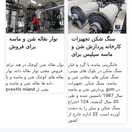
سنگ شکن تجهیزات
نوار نقاله شن و ماسه
کارخانه پردازش شن و
برای فروش
ماسه سیلیس برای
فروش
جایگزینی ماسه با گرد و غبار
نوار نقاله شن کوچک در هند برای
سنگ شکن در بلوک های بتونی.
فروش معدن نوار نقاله دانه. نوار
سنگ شکن های معادن شن و
نقاله های کوچک شن و ماسه و یا
ماسه، سنگ شکن، تجهیزات
دانه ها نقاله شن و ماسه و
پردازش شن و ماسه gcm در
preethi miand یعنی ل
سال 1987 تاسیس شده و طی
30 سال گذشته، 124 اختراع
سنگ شکن و میلز را به دست
آورده است. 22 اداره خارج از
کشور