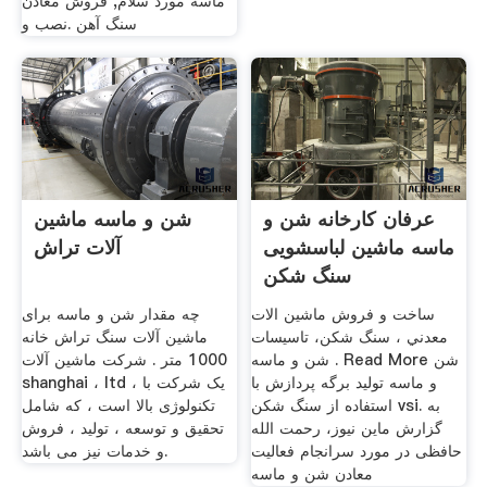
ماسه مورد سلام, فروش معادن
سنگ آهن .نصب و
عرفان کارخانه شن و
شن و ماسه ماشین
ماسه ماشین لباسشویی
آلات تراش
سنگ شکن
ساخت و فروش ماشين الات
چه مقدار شن و ماسه برای
معدني ، سنگ شکن، تاسيسات
ماشین آلات سنگ تراش خانه
شن و ماسه . Read More شن
1000 متر . شرکت ماشین آلات
و ماسه تولید برگه پردازش با
shanghai ، ltd ، یک شرکت با
استفاده از سنگ شکن vsi. به
تکنولوژی بالا است ، که شامل
گزارش ماین نیوز، رحمت الله
تحقیق و توسعه ، تولید ، فروش
حافظی در مورد سرانجام فعالیت
و خدمات نیز می باشد.
معادن شن و ماسه