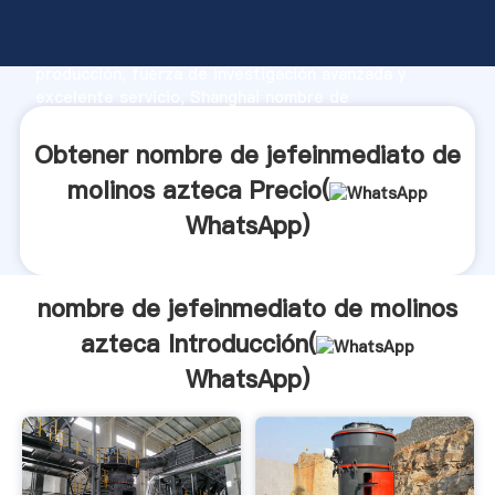
nombre de jefeinmediato de molinos azteca
fabricante Agarrando fuerte capacidad de
producción, fuerza de investigación avanzada y
excelente servicio, Shanghai nombre de
jefeinmediato de molinos azteca proveedor crea el
valor y aporta valores a todos los clientes.
Obtener nombre de jefeinmediato de
molinos azteca Precio(
WhatsApp
)
nombre de jefeinmediato de molinos
azteca Introducción(
WhatsApp
)