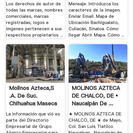
Los derechos de autor de
Mensaje. Introduzca los
todas las marcas, nombres
caracteres de la imagen.
comerciales, marcas
Enviar Email. Mapa de
registradas, logos e
Ubicación Bachigualato,
imgenes pertenecen a sus
Culiacán, Sinaloa. Cómo
respectivos propietarios ...
llegar Abrir Mapa. Cómo ...
Molinos Azteca,s
MOLINOS AZTECA
.a. De Suc.
DE CHALCO, DE •
Chihuahua Maseca
Naucalpán De ...
La información que vió es
★ MOLINOS AZTECA DE
parte del Directorio
CHALCO, DE ★ de Mayo,
Empresarial de Grupo
Col. San Luis Tlatilco
Alianza Empresarial para
Naucalpan,, Naucalpán de