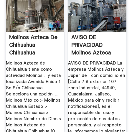
Molinos Azteca De
AVISO DE
Chihuahua
PRIVACIDAD
Chihuahua
Molinos Azteca
Molinos Azteca de
AVISO DE PRIVACIDAD La
Chihuahua tiene como
empresa Molinos Azteca y
actividad Molinos,... y está
Juper de , con domicilio en
localizada Avenida Enida 1
[Calle 7 # exterior 107
Sn S/n Chihuahua.
zona industrial, 44940,
Selecciona una opción: ...
Guadalajara, Jalisco,
Molinos México > Molinos
México para oír y recibir
Chihuahua Estado >
notificaciones], es el
Molinos Chihuahua >
responsable del uso y
Molinos Nombre de Dios >
protección de sus datos
Molinos Azteca de
personales, y al respecto
Chihuahua Chihuahua (0
le informamos lo siguiente: