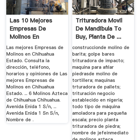
Las 10 Mejores
Trituradora Movil
Empresas De
De Mandibula To
Molinos En
Buy, Planta De ...
Chihuahua Estado
Las mejores Empresas de
construccionde molino de
Molinos en Chihuahua
barita; golpe bares
Estado. Consulta la
trituradora de impacto;
dirección, teléfono,
maquina para afilar
horarios y opiniones de Las
piedrasde molino de
mejores Empresas de
tortillera; maquinas
Molinos en Chihuahua
trturadora de pallets;
Estado. ... 6 Molinos Azteca
trituración negocio
de Chihuahua Chihuahua.
establecido en nigeria;
Avenida Enida 1 S/n, ...
todo tipo de máquina
Avenida Enida 1 Sn S/n,
amoladora para pequeña
Nombre de .
escala; precio planta
trituradora de piedra;
nombre de jefeinmediato
de molinos azteca