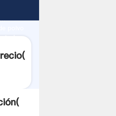
rte
ón
de polvo
 a todos
recio(
ción(