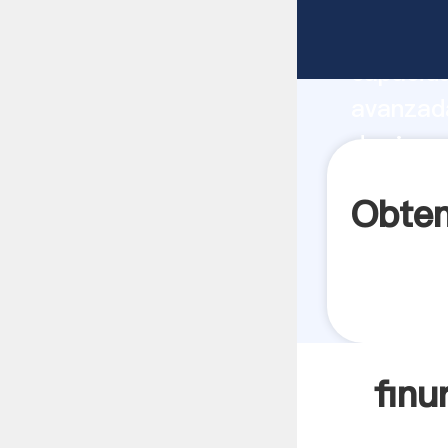
finura d
capacida
avanzada
de ria p
los clien
Obten
finu