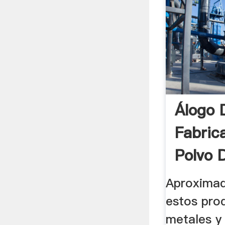
Álogo 
Fabric
Polvo 
Calidad
Aproxima
estos pro
metales y