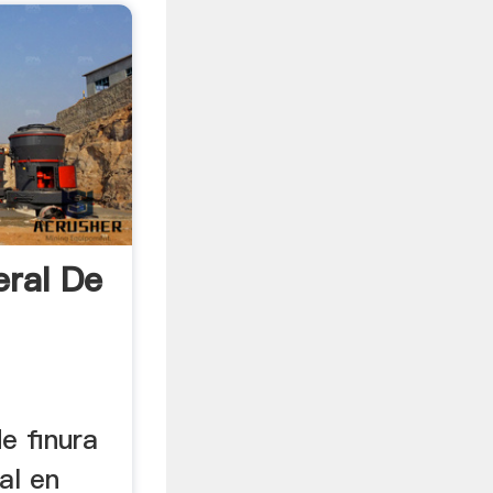
eral De
e finura
al en