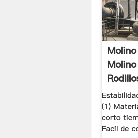
Molino 
Molino
Rodill
...
Estabilida
(1) Mater
corto tiem
Facil de c