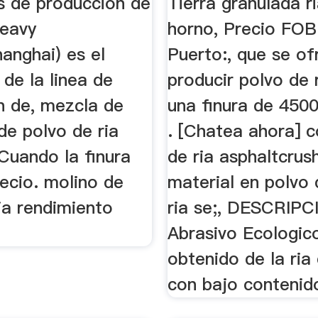
os de produccion de
Tierra granulada r
Heavy
horno, Precio FOB
hanghai) es el
Puerto:, que se of
de la linea de
producir polvo de 
n de, mezcla de
una finura de 4500
de polvo de ria
. [Chatea ahora] 
Cuando la finura
de ria asphaltcrus
ecio. molino de
material en polvo 
ia rendimiento
ria se;, DESCRIP
Abrasivo Ecologic
obtenido de la ria
con bajo contenido