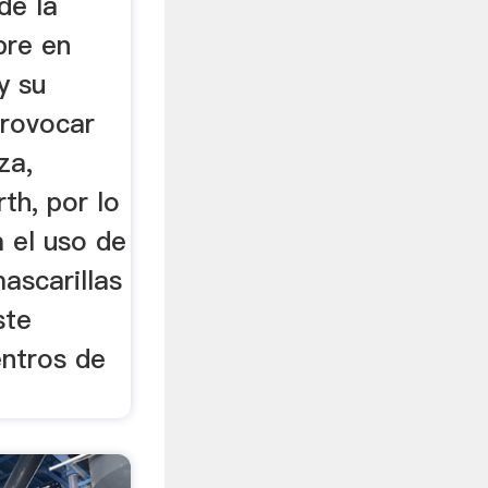
de la
bre en
y su
provocar
za,
th, por lo
 el uso de
ascarillas
ste
entros de