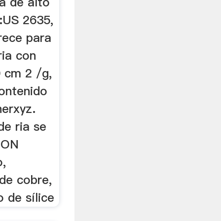
ia de alto
:US 2635,
rece para
ria con
 cm 2 /g,
contenido
herxyz.
de ria se
CION
o,
 de cobre,
 de sílice