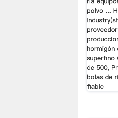
ria equip
polvo ... 
Industry(s
proveedor 
produccio
hormigón 
superfino 
de 500, Pr
bolas de r
fiable