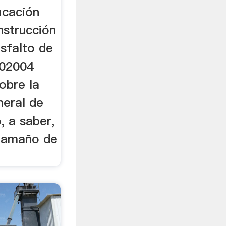
icación
nstrucción
sfalto de
402004
obre la
neral de
, a saber,
 tamaño de