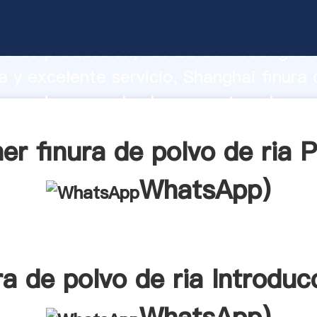
e polvo de ria fabricante Agarrando fue
d de producción, fuerza de investigaci
 y excelente servicio, Shanghai finura 
roveedor crea el valor y aporta valores
tes.
er finura de polvo de ria P
WhatsApp
)
ra de polvo de ria Introduc