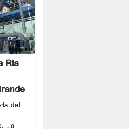
a Ria
Grande
nda del
a. La