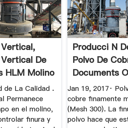
Vertical,
Producci N D
 Vertical De
Polvo De Cobr
os HLM Molino
Documents O
...
d de La Calidad .
Jan 19, 2017· Pol
ial Permanece
cobre finamente m
po en el molino,
(Mesh 300). La fin
ontrolar finura y
polvo hace que es