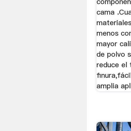
component
cama .Cu
materiales
menos con
mayor cali
de polvo 
reduce el
finura,fáci
amplia apl