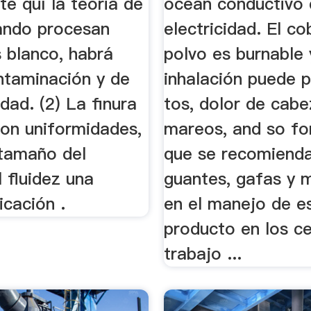
e quí la teoria de
ocean conductivo 
ando procesan
electricidad. El co
 blanco, habrá
polvo es burnable 
taminación y de
inhalación puede 
dad. (2) La finura
tos, dolor de cabe
son uniformidades,
mareos, and so for
 tamaño del
que se recomienda
l fluidez una
guantes, gafas y m
icación .
en el manejo de e
producto en los c
trabajo ...