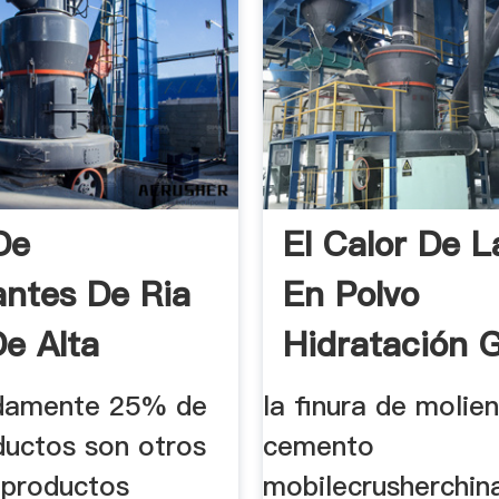
De
El Calor De L
antes De Ria
En Polvo
De Alta
Hidratación 
 Y ...
Do
damente 25% de
la finura de molie
ductos son otros
cemento
 productos
mobilecrusherchin