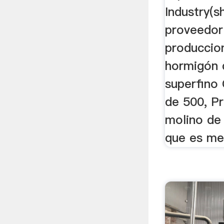
Industry(s
proveedor 
produccio
hormigón 
superfino 
de 500, Pr
molino de
que es me