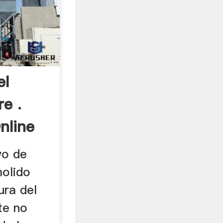
el
e .
nline
vo de
olido
ura del
te no