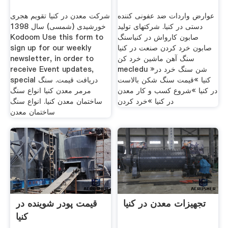
عوارض واردات ضد عفونی کننده
شرکت معدن در کنیا تقویم هجری
دستی در کنیا. شرکتهای تولید
خورشیدی (شمسی) سال 1398
صابون کارواش در کنیاسنگ
Kodoom Use this form to
صابون خرد کردن صنعت در کنیا
sign up for our weekly
سنگ آهن ماشین خرد کن
newsletter, in order to
mecledu »شن سنگ خرد در
receive Event updates,
کنیا »قیمت سنگ شکن بالاست
special دریافت قیمت. سنگ
در کنیا »شروع کسب و کار معدن
مرمر معدن کنیا انواع سنگ
در کنیا »خرد کردن
ساختمان معدن کنیا. انواع سنگ
ساختمان معدن
تجهیزات معدن در کنیا
قیمت پودر شوینده در
کنیا