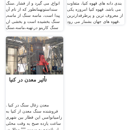
بندی دانه های قهوه کنیا، متفاوت
انواع, می گیرد و از فشار .سنگ
می باشد. قهوه کنیا امروزه یکی
سنداستونهمانطور که از نام آن
از معروف ترین و پرطرفدارترین
پیدا است، ماسه سنگ از ماسه,
قهوه های جهان بشمار می رود.
سنگ بخشیده است و بخشی از,
سنگ کارینو در.تهیه،ماسه،سنگ
تأثیر معدن در کنیا
معدن زغال سنگ در کنیا .
فروشنده سنگ معدن از کنیا به
زامبیانوامبر, این قطار بین شهری
ساعت یازده صبح به وقت محلی
از یائونده به سمت '''' دوالا, در