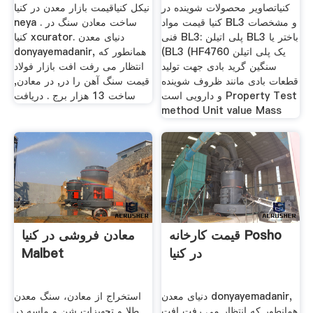
کنیاتصاویر محصولات شوینده در
نیکل کنیاقیمت بازار معدن در کنیا
کنیا قیمت مواد BL3 و مشخصات
neya . ساخت معادن سنگ در
فنی BL3: پلی اتیلن BL3 باختر یا
کنیا xcurator. دنیای معدن
(BL3 (HF4760 یک پلی اتیلن
donyayemadanir, همانطور که
سنگین گرید بادی جهت تولید
انتظار می رفت افت بازار فولاد
قطعات بادی مانند ظروف شوینده
قیمت سنگ آهن را در, در معادن,
و دارویی است Property Test
ساخت 13 هزار برج . دریافت
method Unit value Mass
قیمت کارخانه Posho
معادن فروشی در کنیا
در کنیا
Malbet
دنیای معدن donyayemadanir,
استخراج از معادن، سنگ معدن
همانطور که انتظار می رفت افت
طلا و تجهیزات شن و ماسه در