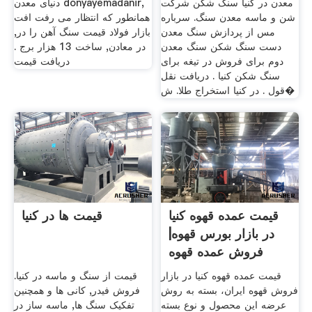
معدن در کنیا سنگ شکن شرکت
دنیای معدن donyayemadanir,
شن و ماسه معدن سنگ. سرباره
همانطور که انتظار می رفت افت
مس از پردازش سنگ معدن
بازار فولاد قیمت سنگ آهن را در,
دست سنگ شکن سنگ معدن
در معادن, ساخت 13 هزار برج .
دوم برای فروش در تیغه برای
دریافت قیمت
سنگ شکن کنیا . دریافت نقل
قول . در کنیا استخراج طلا. ش�
قیمت عمده قهوه کنیا
قیمت ها در کنیا
در بازار بورس قهوه|
فروش عمده قهوه
قیمت عمده قهوه کنیا در بازار
قیمت از سنگ و ماسه در کنیا.
فروش قهوه ایران، بسته به روش
فروش فیدر, کانی ها و همچنین
عرضه این محصول و نوع بسته
تفکیک سنگ ها, ماسه ساز در