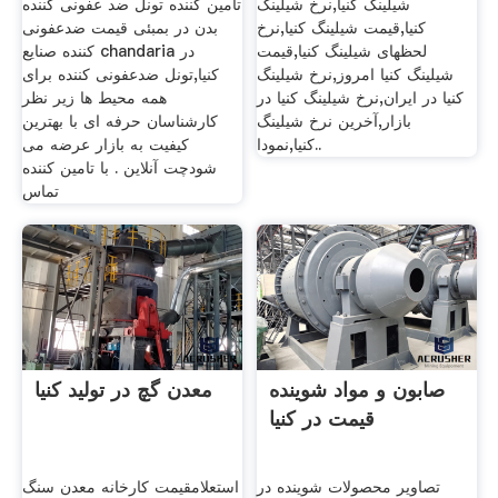
شیلینگ کنیا,نرخ شیلینگ
تامین کننده تونل ضد عفونی کننده
کنیا,قیمت شیلینگ کنیا,نرخ
بدن در بمبئی قیمت ضدعفونی
لحظهای شیلینگ کنیا,قیمت
کننده صنایع chandaria در
شیلینگ کنیا امروز,نرخ شیلینگ
کنیا,تونل ضدعفونی کننده برای
کنیا در ايران,نرخ شیلینگ کنیا در
همه محیط ها زیر نظر
بازار,آخرین نرخ شیلینگ
کارشناسان حرفه ای با بهترین
کنیا,نمودا..
کیفیت به بازار عرضه می
شودچت آنلاین . با تامین کننده
تماس
صابون و مواد شوینده
معدن گچ در تولید کنیا
قیمت در کنیا
تصاویر محصولات شوینده در
استعلامقیمت کارخانه معدن سنگ