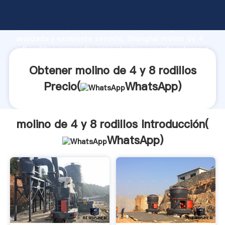
molino de 4 y 8 rodillos fabricante Agarrando fuerte
capacidad de producción, fuerza de investigación
avanzada y excelente servicio, Shanghai molino de 4
y 8 rodillos proveedor crea el valor y aporta valores a
todos los clientes.
Obtener molino de 4 y 8 rodillos
Precio(
WhatsApp
)
molino de 4 y 8 rodillos Introducción(
WhatsApp
)