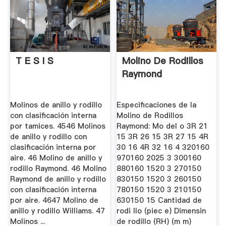
T E S I S
Molino De Rodillos
Raymond
Molinos de anillo y rodillo
Especificaciones de la
con clasificación interna
Molino de Rodillos
por tamices. 4546 Molinos
Raymond: Mo del o 3R 21
de anillo y rodillo con
15 3R 26 15 3R 27 15 4R
clasificación interna por
30 16 4R 32 16 4 320160
aire. 46 Molino de anillo y
970160 2025 3 300160
rodillo Raymond. 46 Molino
880160 1520 3 270150
Raymond de anillo y rodillo
830150 1520 3 260150
con clasificación interna
780150 1520 3 210150
por aire. 4647 Molino de
630150 15 Cantidad de
anillo y rodillo Williams. 47
rodi llo (piec e) Dimensin
Molinos ...
de rodillo (RH) (m m)