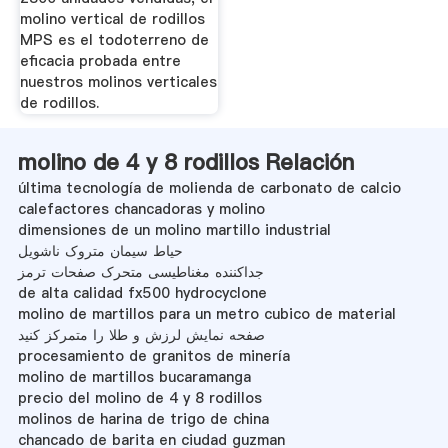
molino vertical de rodillos
MPS es el todoterreno de
eficacia probada entre
nuestros molinos verticales
de rodillos.
molino de 4 y 8 rodillos Relación
última tecnología de molienda de carbonato de calcio
calefactores chancadoras y molino
dimensiones de un molino martillo industrial
حیاط سیمان متروک ناشویل
جداکننده مغناطیسی متحرک صفحات ترمز
de alta calidad fx500 hydrocyclone
molino de martillos para un metro cubico de material
صفحه نمایش لرزش و طلا را متمرکز کنید
procesamiento de granitos de minería
molino de martillos bucaramanga
precio del molino de 4 y 8 rodillos
molinos de harina de trigo de china
chancado de barita en ciudad guzman