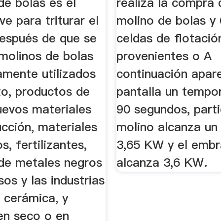
de bolas es el
realiza la compra 
ve para triturar el
molino de bolas y 
después de que se
celdas de flotació
 molinos de bolas
provenientes o A
amente utilizados
continuación apar
o, productos de
pantalla un tempo
nuevos materiales
90 segundos, parti
cción, materiales
molino alcanza un
s, fertilizantes,
3,65 KW y el emb
 de metales negros
alcanza 3,6 KW.
sos y las industrias
y cerámica, y
en seco o en