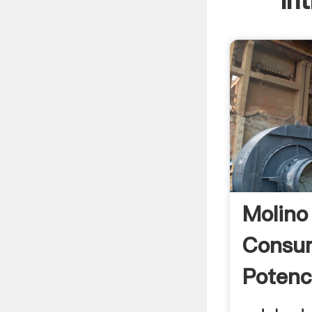
In
Molino
Consu
Potenc