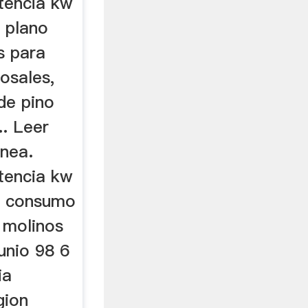
tencia kw
 plano
s para
osales,
de pino
.. Leer
ínea.
tencia kw
. consumo
 molinos
junio 98 6
ia
gion