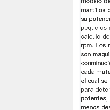
modelo de
martillos
su potenc
peque os 
calculo de
rpm. Los 
son maqui
conminucio
cada mater
el cual se
para deter
potentes,
menos de