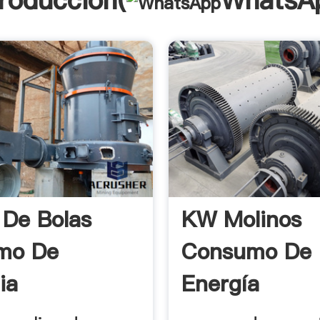
troducción(
WhatsA
 De Bolas
KW Molinos
mo De
Consumo De
ia
Energía