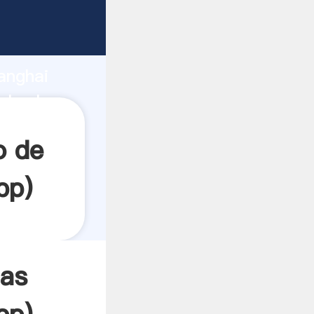
rando
anghai
l valor
o de
pp
)
las