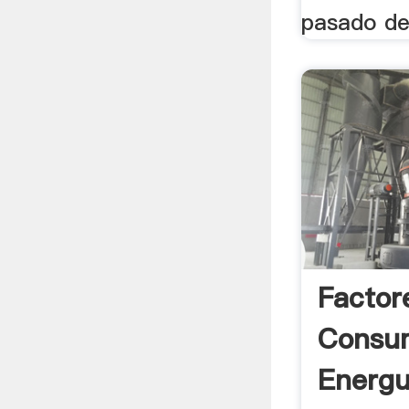
pasado d
Factor
Consu
Energu