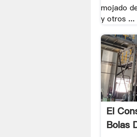
mojado de
y otros ...
El Co
Bolas 