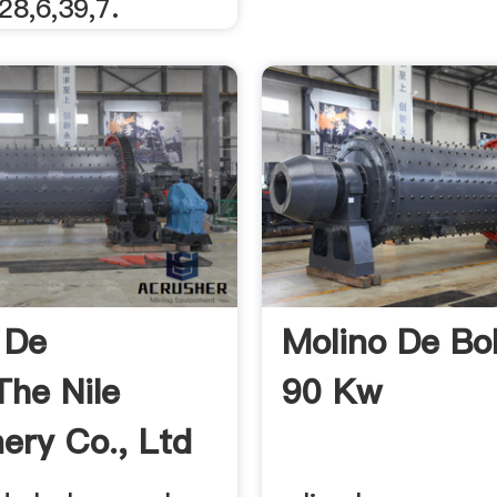
28,6,39,7.
 De
Molino De Bo
The Nile
90 Kw
ery Co., Ltd