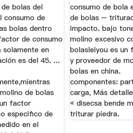
as
 de bolas del
consumo de bola 
el consumo de
de bolas – tritura
as bolas dentro
impacto. bajo tone
 factor de consumo
molino excesivo 
a solamente en
bolasleiyou es un 
ción es del 45. ...
y proveedor de mo
bolas en china.
mente,mientras
componentes: par
 molino de bolas
carga, Más detall
un factor
« disecsa bende m
 especifico de
triturar piedra.
medido en el