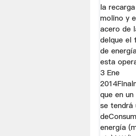
De Bol
la recarga
molino y 
acero de l
delque el
de energí
esta opera
3 Ene
2014Final
que en un
se tendrá 
deConsumo
energía (