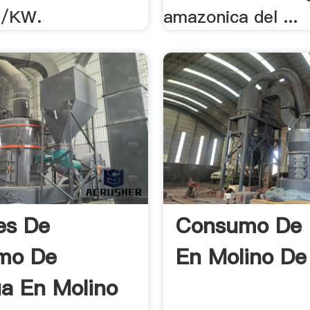
e/KW.
amazonica del ...
es De
Consumo De 
mo De
En Molino De
a En Molino