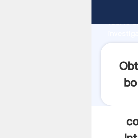
consumo
fuerte c
investig
consumo 
y aporta
Obt
bo
co