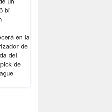
de un
6 bi
n
ecerá en la
rizador de
da del
 pick de
rague