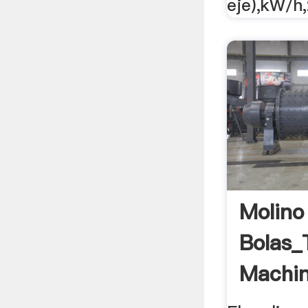
eje),kW/h,
Molino
Bolas_
Machin