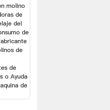
en molino
doras de
laje del
consumo de
fabricante
linos de
tes de
es o Ayuda
aquina de