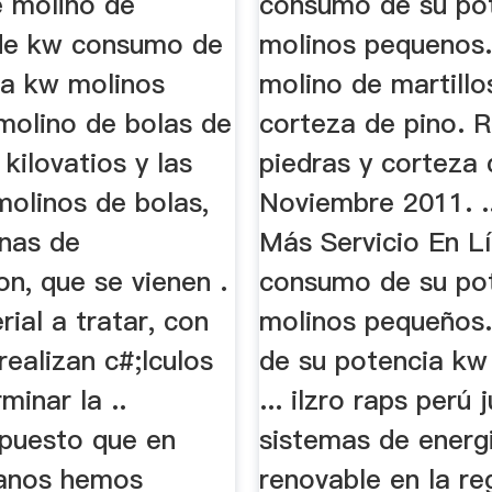
 molino de
consumo de su po
 de kw consumo de
molinos pequenos.
ia kw molinos
molino de martillo
molino de bolas de
corteza de pino. R
 kilovatios y las
piedras y corteza 
molinos de bolas,
Noviembre 2011. .
nas de
Más Servicio En L
n, que se vienen .
consumo de su po
ial a tratar, con
molinos pequeños
 realizan c#;lculos
de su potencia kw
minar la ..
... ilzro raps perú 
 puesto que en
sistemas de energ
anos hemos
renovable en la re