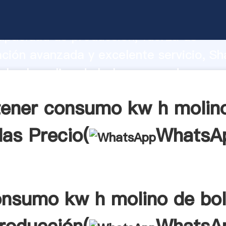
 kw h molino de bolas fabricante Agar
apacidad de producción, fuerza de
ación avanzada y excelente servicio, Sh
kw h molino de bolas proveedor crea e
 valores a todos los clientes.
ener consumo kw h molin
las Precio(
WhatsA
nsumo kw h molino de bo