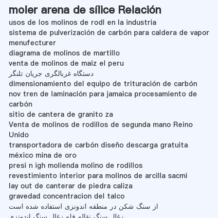
moler arena de sílice Relación
usos de los molinos de rodl en la industria
sistema de pulverización de carbón para caldera de vapor
menufecturer
diagrama de molinos de martillo
venta de molinos de maiz el peru
دستگاه غربالگری جریان تلنگر
dimensionamiento del equipo de trituración de carbón
nov tren de laminación para jamaica procesamiento de
carbón
sitio de cantera de granito za
Venta de molinos de rodillos de segunda mano Reino
Unido
transportadora de carbón diseño descarga gratuita
méxico mina de oro
presi n igh molienda molino de rodillos
revestimiento interior para molinos de arcilla sacmi
lay out de canterar de piedra caliza
gravedad concentracion del talco
از سنگ شکن در منطقه اندونزی استفاده شده است
زغال سنگ نقاله فله زغال سنگ اندونزی