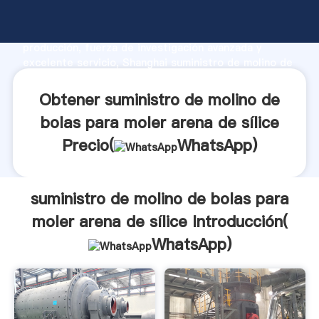
suministro de molino de bolas para moler arena de
sílice fabricante Agarrando fuerte capacidad de
producción, fuerza de investigación avanzada y
excelente servicio, Shanghai suministro de molino de
bolas para moler arena de sílice proveedor crea el
valor y aporta valores a todos los clientes.
Obtener suministro de molino de
bolas para moler arena de sílice
Precio(
WhatsApp
)
suministro de molino de bolas para
moler arena de sílice Introducción(
WhatsApp
)