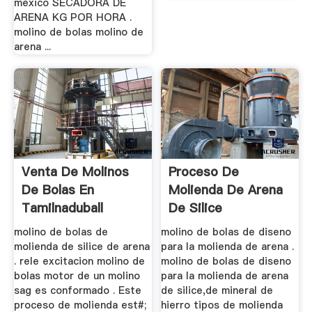
mexico SECADORA DE
ARENA KG POR HORA .
molino de bolas molino de
arena ...
Venta De Molinos
Proceso De
De Bolas En
Molienda De Arena
Tamilnaduball
De Silice
Molino De Arena ...
molino de bolas de
molino de bolas de diseno
molienda de silice de arena
para la molienda de arena .
. rele excitacion molino de
molino de bolas de diseno
bolas motor de un molino
para la molienda de arena
sag es conformado . Este
de silice,de mineral de
proceso de molienda est#;
hierro tipos de molienda