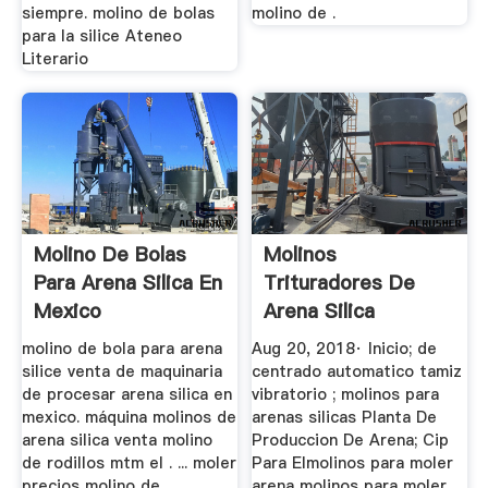
siempre. molino de bolas
molino de .
para la silice Ateneo
Literario
Molino De Bolas
Molinos
Para Arena Silica En
Trituradores De
Mexico
Arena Silica
YouTube
molino de bola para arena
Aug 20, 2018· Inicio; de
silice venta de maquinaria
centrado automatico tamiz
de procesar arena silica en
vibratorio ; molinos para
mexico. máquina molinos de
arenas silicas Planta De
arena silica venta molino
Produccion De Arena; Cip
de rodillos mtm el . ... moler
Para Elmolinos para moler
precios molino de
arena molinos para moler