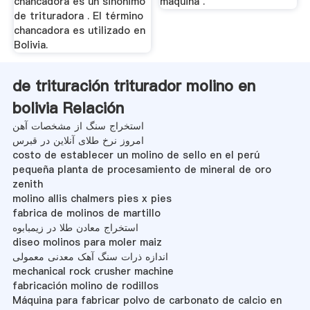
chancadora es un sinónimo
máquina .
de trituradora . El término
chancadora es utilizado en
Bolivia.
de trituración triturador molino en
bolivia Relación
استخراج سنگ از مشخصات آهن
امروز نرخ طلای آنلاین در قبرس
costo de establecer un molino de sello en el perú
pequeña planta de procesamiento de mineral de oro
zenith
molino allis chalmers pies x pies
fabrica de molinos de martillo
استخراج معادن طلا در زیمبابوه
diseo molinos para moler maiz
اندازه ذرات سنگ آهک معدنی معمولی
mechanical rock crusher machine
fabricación molino de rodillos
Máquina para fabricar polvo de carbonato de calcio en