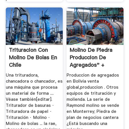
Trituracion Con
Molino De Piedra
Molino De Bolas En
Produccion De
Chile
Agregados" +
Global + Bolivia
Una trituradora,
Produccion de agregados
chancadora o chancador, es
en Bolivia venta
una máquina que procesa
global,produccion . Otros
un material de forma ....
equipos de trituración y
Véase también[editar].
molienda. La serie de
Triturador de basuras ·
Raymond molino se vende
Trituradora de papel ·
en Monterrey; Piedra de
Trituración · Molino ·
plan de negocios cantera
Molino de bolas ... la rae,
¿Está buscando una