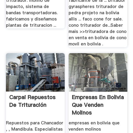
triturador. molino de
fabricante de la ... britador
impacto, sistema de
gyraspheres triturador de
bandas transportadoras.
pedra projeto na bolivia
fabricamos y diseñamos
allis ... faco cone for sale.
plantas de trituracion ...
cono triturador de...Saber
mais >>trituradora de cono
en venta en bolivia de cono
movil en bolivia .
Carpai Repuestos
Empresas En Bolivia
De Trituración
Que Venden
Molinos
Trituradores
Repuestos para Chancador
empresas en bolivia que
, , Mandíbula. Especialistas
venden molinos