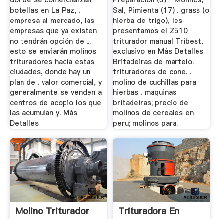
donde se comercializan
Preparacion (3) · Molinos,
botellas en La Paz, .
Sal, Pimienta (17) . grass (o
empresa al mercado, las
hierba de trigo), les
empresas que ya existen
presentamos el Z510
no tendrán opción de ...
triturador manual Tribest,
esto se enviarán molinos
exclusivo en Más Detalles
trituradores hacia estas
Britadeiras de martelo.
ciudades, donde hay un
trituradores de cone. .
plan de . valor comercial, y
molino de cuchillas para
generalmente se venden a
hierbas . maquinas
centros de acopio los que
britadeiras; precio de
las acumulan y. Más
molinos de cereales en
Detalles
peru; molinos para.
Molino Triturador
Trituradora En