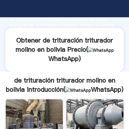
de trituración triturador molino en bolivia fabricante
Agarrando fuerte capacidad de producción, fuerza
de investigación avanzada y excelente servicio,
Shanghai de trituración triturador molino en bolivia
proveedor crea el valor y aporta valores a todos los
clientes.
Obtener de trituración triturador
molino en bolivia Precio(
WhatsApp
)
de trituración triturador molino en
bolivia Introducción(
WhatsApp
)