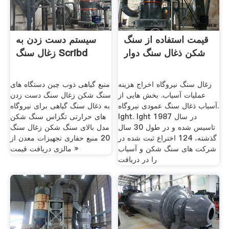
قیمت استفاده از سنگ
سیستم دست زدن به
شکن ذغال سنگ دوار
زغال سنگ Scribd
زغال سنگ نیروگاه اخراج هزینه
منبع گیاهی ذوب چین دستگاه های
عملیات آسیاب. بخش هایی از
سنگ شکن زغال سنگ دست زدن
آسیاب ذغال سنگ عمودی نیروگاه.
به ذغال سنگ گیاهی برای نیروگاه
lght. lght در سال 1987
های حرارتی تگزاس سنگ شکن
تاسیس شده و در طول 30 سال
مدل بالای سنگ شکن زغال سنگ
گذشته، 124 اختراع ثبت شده در
20 منبع حفاری تجهیزات معدن از
شركت های سنگ شكن و آسیاب
مالزی دریافت قیمت »
را در دریافت