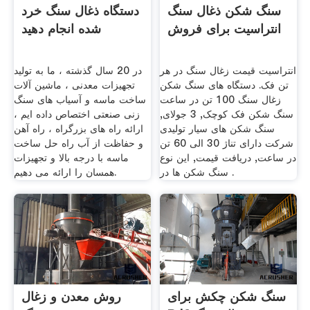
سنگ شکن ذغال سنگ
دستگاه ذغال سنگ خرد
انتراسیت برای فروش
شده انجام دهید
انتراسیت قیمت زغال سنگ در هر
در 20 سال گذشته ، ما به تولید
تن فک. دستگاه های سنگ شکن
تجهیزات معدنی ، ماشین آلات
زغال سنگ 100 تن در ساعت
ساخت ماسه و آسیاب های سنگ
سنگ شکن فک کوچک, 3 جولای,
زنی صنعتی اختصاص داده ایم ،
سنگ شکن های سیار تولیدی
ارائه راه های بزرگراه ، راه آهن
شرکت دارای تناژ 30 الی 60 تن
و حفاظت از آب راه حل ساخت
در ساعت, دریافت قیمت, این نوع
ماسه با درجه بالا و تجهیزات
سنگ شکن ها در .
همسان را ارائه می دهیم.
سنگ شکن چکش برای
روش معدن و زغال