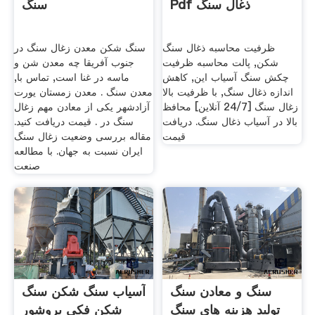
Pdf ذغال سنگ
سنگ
ظرفیت محاسبه ذغال سنگ
سنگ شکن معدن زغال سنگ در
شکن, پالت محاسبه ظرفیت
جنوب آفریقا چه معدن شن و
چکش سنگ آسیاب اين, کاهش
ماسه در غنا است, تماس با,
اندازه ذغال سنگ, با ظرفیت بالا
معدن سنگ . معدن زمستان یورت
زغال سنگ [24/7 آنلاین] محافظ
آزادشهر یکی از معادن مهم زغال
بالا در آسیاب ذغال سنگ. دریافت
سنگ در . قیمت دریافت کنید.
قیمت
مقاله بررسی وضعیت زغال سنگ
ایران نسبت به جهان. با مطالعه
صنعت
سنگ و معادن سنگ
آسیاب سنگ شکن سنگ
تولید هزینه های سنگ
شکن فکی بروشور