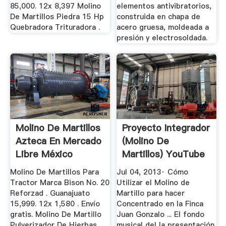
85,000. 12x 8,397 Molino
elementos antivibratorios,
De Martillos Piedra 15 Hp
construida en chapa de
Quebradora Trituradora .
acero gruesa, moldeada a
presión y electrosoldada.
Molino De Martillos
Proyecto Integrador
Azteca En Mercado
(Molino De
Libre México
Martillos) YouTube
Molino De Martillos Para
Jul 04, 2013· Cómo
Tractor Marca Bison No. 20
Utilizar el Molino de
Reforzad . Guanajuato
Martillo para hacer
15,999. 12x 1,580 . Envío
Concentrado en la Finca
gratis. Molino De Martillo
Juan Gonzalo ... El fondo
Pulverizador De Hierbas
musical del la presentación