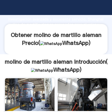
molino de martillo aleman fabricante Agarrando
fuerte capacidad de producción, fuerza de
investigación avanzada y excelente servicio, Shanghai
molino de martillo aleman proveedor crea el valor y
aporta valores a todos los clientes.
Obtener molino de martillo aleman
Precio(
WhatsApp
)
molino de martillo aleman Introducción(
WhatsApp
)