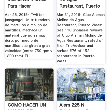
Para Hacer
Restaurant, Puerto
Concentrado ...
Varas ...
Apr 28, 2015· Twitter
Mar 31, 2018· Club Aleman
juangangel Un trituradora
Molino de Agua
de martillos o molino de
Restaurant, Puerto Varas:
martillos, machaca un
See 110 unbiased reviews
material que no es muy
of Club Aleman Molino de
duro, por medio de
Agua Restaurant, rated of
martillos que giran a gran
5 on TripAdvisor and
velocidad (entre 750 rpm y
ranked #76 of 152
1800 rpm). El ...
restaurants in Puerto
Varas.
COMO HACER UN
Alem 225 N