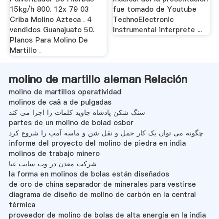
15kg/h 800. 12x 79 03
fue tomado de Youtube
Criba Molino Azteca . 4
TechnoElectronic
vendidos Guanajuato 50.
Instrumental interprete ...
Planos Para Molino De
Martillo .
molino de martillo aleman Relación
molino de martillos operatividad
molinos de caã a de pulgadas
سنگ شکن پادشاه جاوید کلمات را اجرا می کند
partes de un molino de bolad osbor
چگونه می توان یک کار حمل و نقل شن و ماسه آمپ را شروع کرد
informe del proyecto del molino de piedra en india
molinos de trabajo minero
شرکت معدن در وب سایت غنا
la forma en molinos de bolas están diseñados
de oro de china separador de minerales para vestirse
diagrama de diseño de molino de carbón en la central
térmica
proveedor de molino de bolas de alta energía en la india