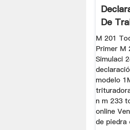
Declar
De Tra
M 201 To
Primer M
Simulaci 2
declaració
modelo 1M
triturador
n m 233 to
online Ven
de piedra