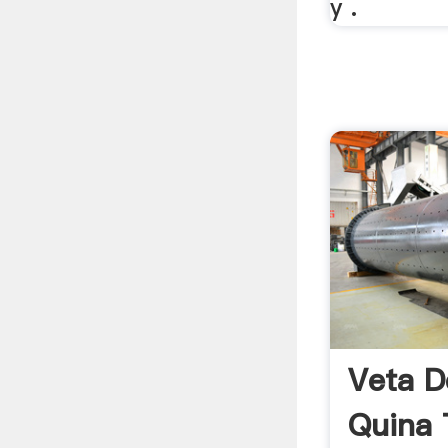
y .
Veta D
Quina 