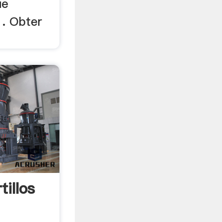
ue
 . Obter
tillos