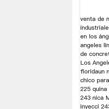
venta de 
industrial
en los áng
angeles li
de concre
Los Angele
floridaun 
chico par
225 quina 
243 nica 
inyecci 2