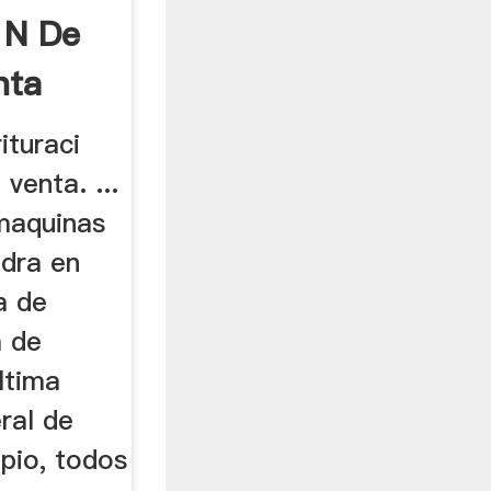
 N De
nta
ituraci
venta. ...
maquinas
edra en
a de
a de
ltima
eral de
ipio, todos