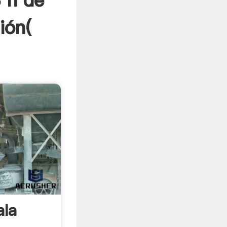
 n de
ión(
ala