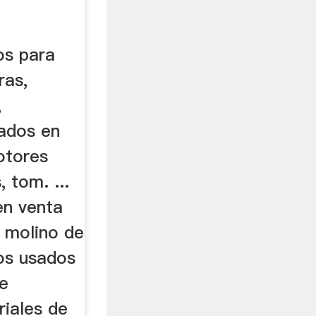
os para
ras,
,
ados en
otores
, tom. ...
en venta
 molino de
nos usados
e
riales de