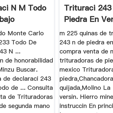
aci N M Todo
Trituraci 243
bajo
Piedra En Ve
do Monte Carlo
m 225 quinas de tr
 233 Todo De
243 n de piedra en 
43 N ...
compra venta de 
n de honorabilidad
trituradoras de pi
inzu Buscar.
mexico Triturador
a de declaraci 243
piedra,Chancador
do de ... Consulta
quijada,Molino La 
ta de Trituradoras
versin. Hierro min
 de segunda mano
instruccin En princ