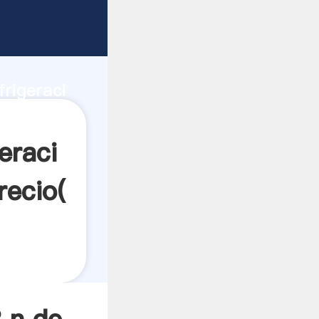
idad de
frigeraci
 valor y
eraci
recio(