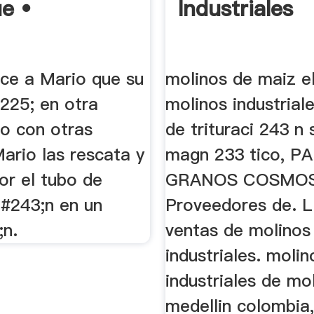
e •
Industriales
ice a Mario que su
molinos de maiz e
225; en otra
molinos industrial
to con otras
de trituraci 243 n
ario las rescata y
magn 233 tico, P
or el tubo de
GRANOS COSMO
i#243;n en un
Proveedores de. 
;n.
ventas de molinos
industriales. molin
industriales de mo
medellin colombia