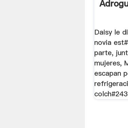
Adrogu
Daisy le d
novia est#
parte, jun
mujeres, M
escapan p
refrigerac
colch#243