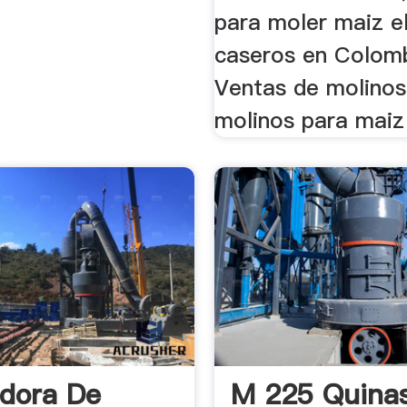
para moler maiz e
caseros en Colomb
Ventas de molinos
molinos para maiz 
adora De
M 225 Quina