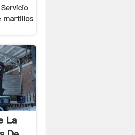
 Servicio
 martillos
e La
s De