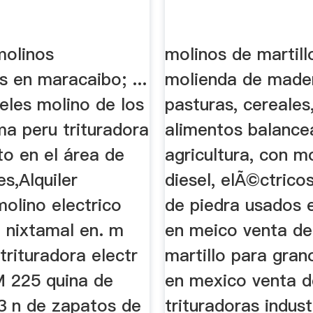
molinos
molinos de martill
es en maracaibo; ...
molienda de made
eles molino de los
pasturas, cereales
ma peru trituradora
alimentos balance
to en el área de
agricultura, con m
s,Alquiler
diesel, elÃ©ctricos
molino electrico
de piedra usados 
a nixtamal en. m
en meico venta de
trituradora electr
martillo para gra
M 225 quina de
en mexico venta d
43 n de zapatos de
trituradoras indust