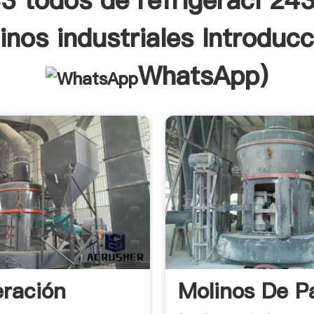
3 todos de refrigeraci 243
inos industriales Introducc
WhatsApp
)
eración
Molinos De P