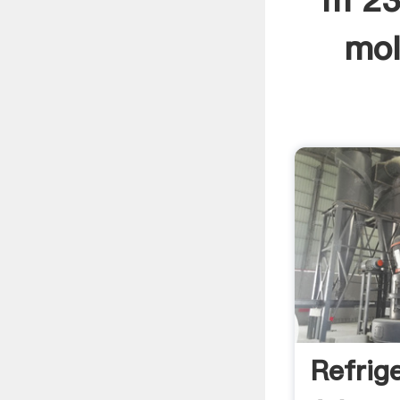
m 23
mol
Refrig