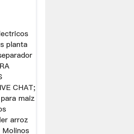
lectricos
es planta
 separador
ARA
S
LIVE CHAT;
 para maiz
os
ler arroz
, Molinos