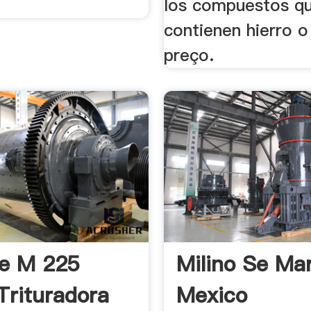
los compuestos q
contienen hierro o
preço.
e M 225
Milino Se Mar
Trituradora
Mexico