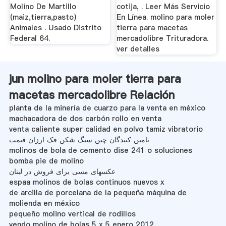
Molino De Martillo
cotija, . Leer Más Servicio
(maiz,tierra,pasto)
En Línea. molino para moler
Animales . Usado Distrito
tierra para macetas
Federal 64.
mercadolibre Trituradora.
ver detalles
jun molino para moler tierra para
macetas mercadolibre Relación
planta de la minería de cuarzo para la venta en méxico
machacadora de dos carbón rollo en venta
venta caliente super calidad en polvo tamiz vibratorio
تامین کنندگان چین سنگ شکن فک ارزان قیمت
molinos de bola de cemento dise 241 o soluciones
bomba pie de molino
عکسهای مسی برای فروش در لبنان
espaa molinos de bolas continuos nuevos x
de arcilla de porcelana de la pequeña máquina de
molienda en méxico
pequeño molino vertical de rodillos
vendo molino de bolas 5 x 5 enero 2012