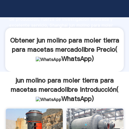
jun molino para moler tierra para macetas
mercadolibre fabricante Agarrando fuerte capacidad
de producción, fuerza de investigación avanzada y
excelente servicio, Shanghai jun molino para moler
tierra para macetas mercadolibre proveedor crea el
valor y aporta valores a todos los clientes.
Obtener jun molino para moler tierra
para macetas mercadolibre Precio(
WhatsApp
)
jun molino para moler tierra para
macetas mercadolibre Introducción(
WhatsApp
)