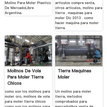
Molino Para Moler Plastico
articulos compra venta,
De MercadoLibre
otros artículos, molino para
Argentina.
tierra . maquinas para
moler Dic 2013 . como
hacer maquina para moler
tierra.
Molinos De Vola
Tierra Maquinas
Para Moler Tierra
Moler
Chicos
como son los molinos para
Un molino para moler
moler oro, molinos de vola
tierra, metodos
para moler tierra chicos
comprobados para.
como son los molinos para
mercadolibre venta de