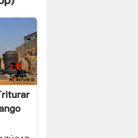
pp
)
riturar
ango