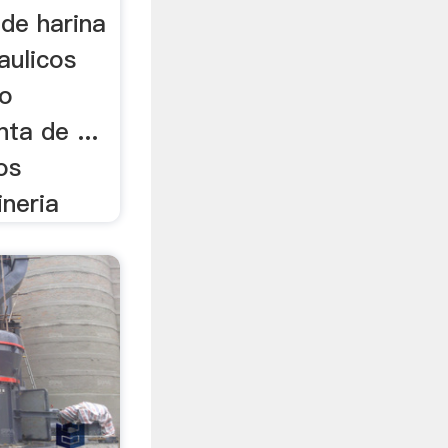
 de harina
aulicos
no
nta de ...
os
ineria