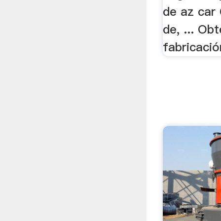
de az ca
de, ... Ob
fabricaci