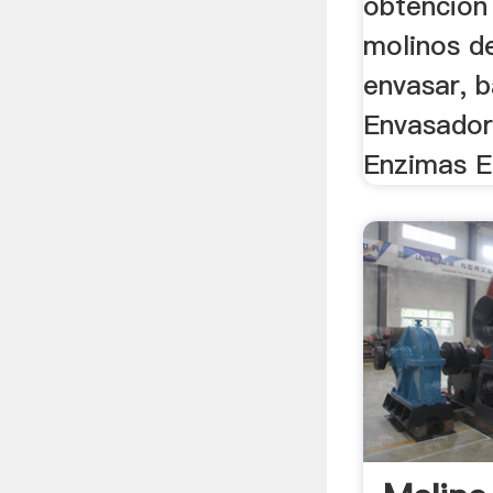
obtención 
molinos d
envasar, 
Envasador
Enzimas E