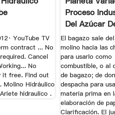
 Hidráulico
Planeta Varia
be
Proceso Indus
Del Azúcar D
012· YouTube TV
El bagazo sale del
rm contract ... No
molino hacia las 
required. Cancel
para usarlo como
Working... No
combustible, o al 
 it free. Find out
de bagazo; de do
. Molino Hidráulico
despacha para us
Ariete hidraulico .
materia prima en l
elaboración de pap
Clarificación. El j