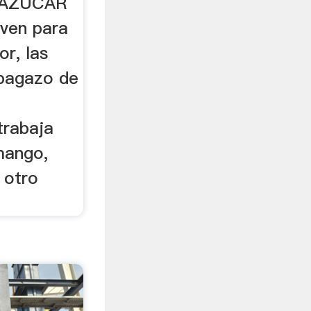
 AZÚCAR
rven para
or, las
 bagazo de
trabaja
mango,
 otro