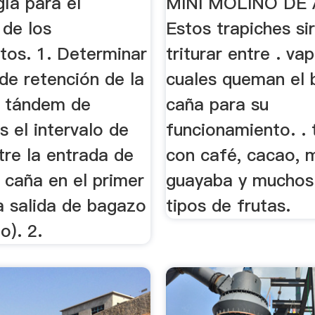
ía para el
MINI MOLINO DE
 de los
Estos trapiches si
tos. 1. Determinar
triturar entre . vap
de retención de la
cuales queman el
l tándem de
caña para su
s el intervalo de
funcionamiento. . 
tre la entrada de
con café, cacao, 
e caña en el primer
guayaba y muchos
a salida de bagazo
tipos de frutas.
o). 2.