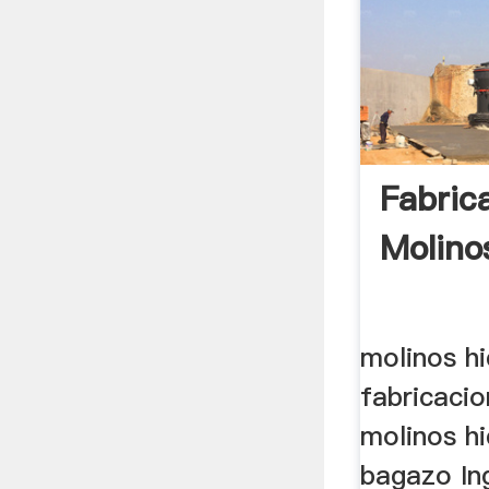
Fabric
Molino
molinos hi
fabricacio
molinos hi
bagazo Ing