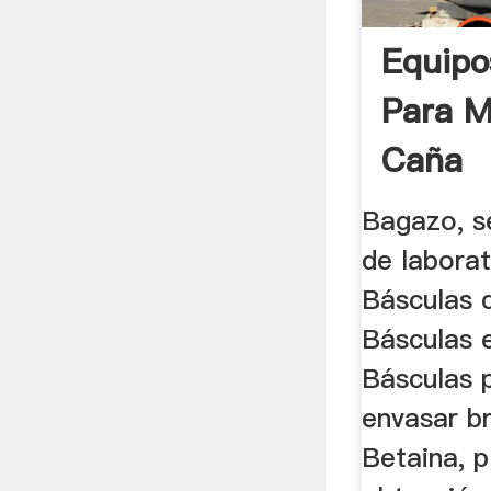
Equipo
Para M
Caña
Bagazo, s
de labora
Básculas 
Básculas 
Básculas 
envasar b
Betaina, p