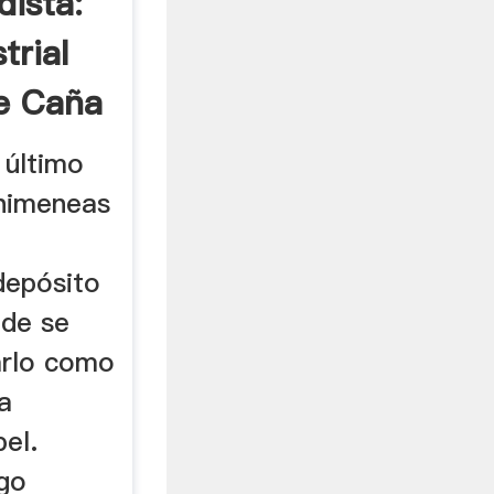
dista:
trial
e Caña
 último
chimeneas
depósito
nde se
arlo como
a
el.
ugo