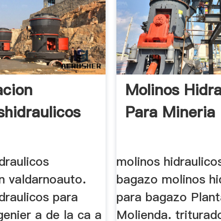
acion
Molinos Hidra
shidraulicos
Para Mineria
draulicos
molinos hidraulico
n valdarnoauto.
bagazo molinos hi
draulicos para
para bagazo Plant
enier a de la ca a
Molienda. triturad