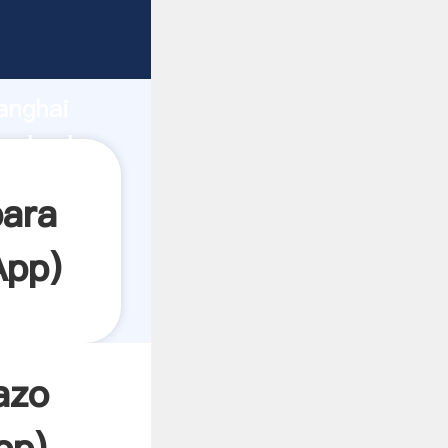
arrando
anghai
 el valor
para
App
)
azo