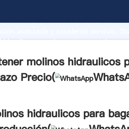
hidraulicos para bagazo fabricante Ag
apacidad de producción, fuerza de
ación avanzada y excelente servicio, Sh
hidraulicos para bagazo proveedor crea
 valores a todos los clientes.
ener molinos hidraulicos 
azo Precio(
Whats
linos hidraulicos para bag