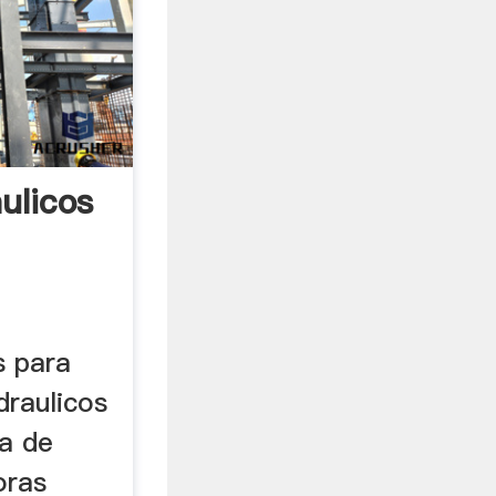
ulicos
s para
draulicos
a de
oras