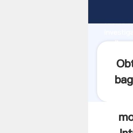
molinos 
fuerte c
investig
molinos 
y aporta
Obt
bag
mo