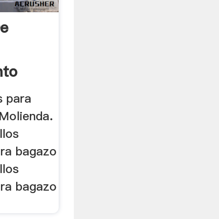
De
nto
s para
Molienda.
llos
ara bagazo
llos
ara bagazo