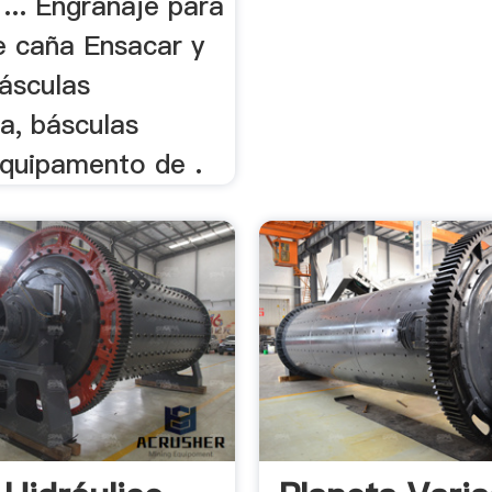
... Engranaje para
e caña Ensacar y
básculas
a, básculas
quipamento de .