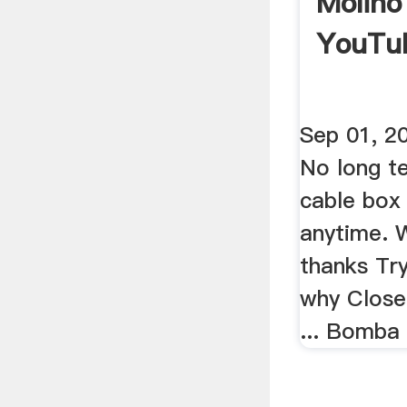
Molino
YouTu
Sep 01, 2
No long te
cable box 
anytime. 
thanks Try
why Close
... Bomba 