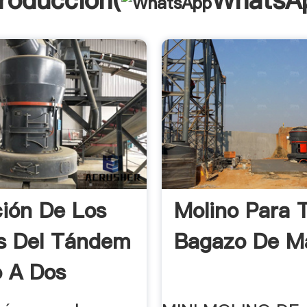
troducción(
WhatsA
ión De Los
Molino Para T
s Del Tándem
Bagazo De M
 A Dos
...