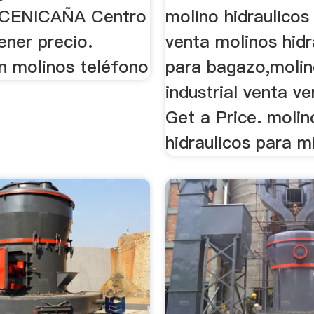
r CENICAÑA Centro
molino hidraulicos
tener precio.
venta molinos hidr
ón molinos teléfono
para bagazo,moli
industrial venta ve
Get a Price. molin
hidraulicos para m