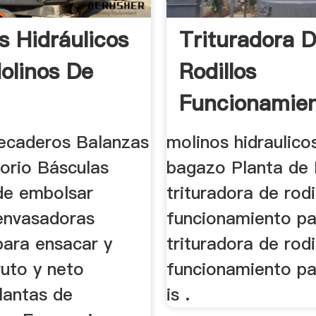
s Hidráulicos
Trituradora 
olinos De
Rodillos
Funcionamie
Para Bagazo
ecaderos Balanzas
molinos hidraulico
torio Básculas
bagazo Planta de 
de embolsar
trituradora de rodi
envasadoras
funcionamiento p
para ensacar y
trituradora de rodi
ruto y neto
funcionamiento p
lantas de
is .