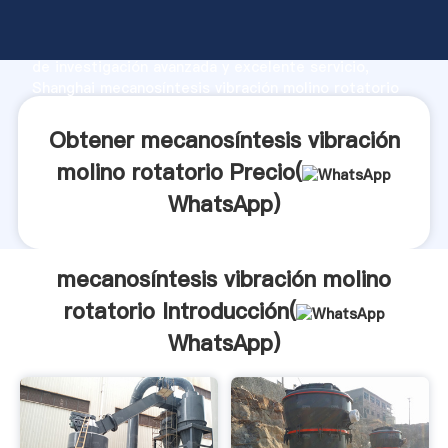
mecanosíntesis vibración molino rotatorio fabricante
Agarrando fuerte capacidad de producción, fuerza
de investigación avanzada y excelente servicio,
Shanghai mecanosíntesis vibración molino rotatorio
proveedor crea el valor y aporta valores a todos los
clientes.
Obtener mecanosíntesis vibración
molino rotatorio Precio(
WhatsApp
)
mecanosíntesis vibración molino
rotatorio Introducción(
WhatsApp
)