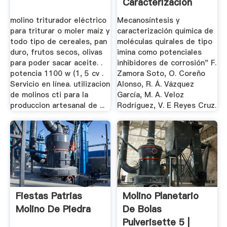
Caracterización
Química De ...
molino triturador eléctrico
Mecanosíntesis y
para triturar o moler maíz y
caracterización química de
todo tipo de cereales, pan
moléculas quirales de tipo
duro, frutos secos, olivas
imina como potenciales
para poder sacar aceite. .
inhibidores de corrosión" F.
potencia 1100 w (1, 5 cv .
Zamora Soto, O. Coreño
Servicio en línea. utilizacion
Alonso, R. Á. Vázquez
de molinos cti para la
García, M. A. Veloz
produccion artesanal de ...
Rodríguez, V. E Reyes Cruz.
Fiestas Patrias
Molino Planetario
Molino De Piedra
De Bolas
Pulverisette 5 |