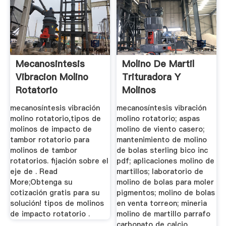
Mecanosintesis
Molino De Martil
Vibracion Molino
Trituradora Y
Rotatorio
Molinos
mecanosíntesis vibración
mecanosíntesis vibración
molino rotatorio,tipos de
molino rotatorio; aspas
molinos de impacto de
molino de viento casero;
tambor rotatorio para
mantenimiento de molino
molinos de tambor
de bolas sterling bico inc
rotatorios. fijación sobre el
pdf; aplicaciones molino de
eje de . Read
martillos; laboratorio de
More;Obtenga su
molino de bolas para moler
cotización gratis para su
pigmentos; molino de bolas
solución! tipos de molinos
en venta torreon; mineria
de impacto rotatorio .
molino de martillo parrafo
carbonato de calcio