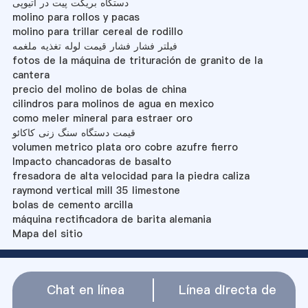
دستگاه بریکت پیت در اتیوپی
molino para rollos y pacas
molino para trillar cereal de rodillo
فیلتر فشار فشار قیمت لوله تغذیه ملغمه
fotos de la máquina de trituración de granito de la
cantera
precio del molino de bolas de china
cilindros para molinos de agua en mexico
como meler mineral para estraer oro
قیمت دستگاه سنگ زنی کاکائو
volumen metrico plata oro cobre azufre fierro
Impacto chancadoras de basalto
fresadora de alta velocidad para la piedra caliza
raymond vertical mill 35 limestone
bolas de cemento arcilla
máquina rectificadora de barita alemania
Mapa del sitio
Chat en línea
Línea directa de