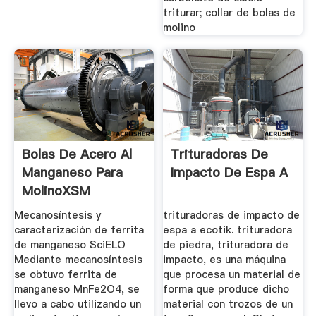
triturar; collar de bolas de
molino
Bolas De Acero Al
Trituradoras De
Manganeso Para
Impacto De Espa A
MolinoXSM
Trituradora De ...
Mecanosíntesis y
trituradoras de impacto de
caracterización de ferrita
espa a ecotik. trituradora
de manganeso SciELO
de piedra, trituradora de
Mediante mecanosíntesis
impacto, es una máquina
se obtuvo ferrita de
que procesa un material de
manganeso MnFe2O4, se
forma que produce dicho
llevo a cabo utilizando un
material con trozos de un