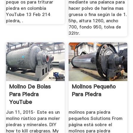
peque os para triturar
mediante una palanca para
piedra en colombia
hacer polvo de harina mas
YouTube 13 Feb 214
gruesa o fina según la de 1.
piedra, .
5hp, altura 1260, ancho
700, fondo 950, tolva de
32ltr.
Molino De Bolas
Molinos Pequeño
Para Piedra
Para Piedra
YouTube
Jun 11, 2015· Este es un
molinos para piedra
molino rústico para moler
pequeños Solutions From
piedras y minerales. DIY
página está sobre el
how to kill crabgrass. My
molinos para piedra