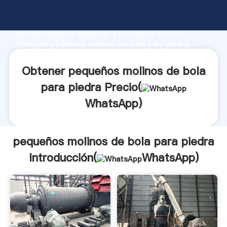
pequeños molinos de bola para piedra fabricante
Agarrando fuerte capacidad de producción, fuerza
de investigación avanzada y excelente servicio,
Shanghai pequeños molinos de bola para piedra
proveedor crea el valor y aporta valores a todos los
clientes.
Obtener pequeños molinos de bola
para piedra Precio(
WhatsApp
)
pequeños molinos de bola para piedra
Introducción(
WhatsApp
)