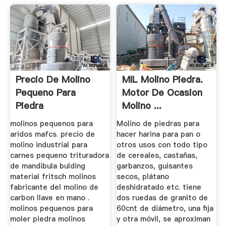
Precio De Molino
MIL Molino Piedra.
Pequeno Para
Motor De Ocasion
Piedra
Molino ...
molinos pequenos para
Molino de piedras para
aridos mafcs. precio de
hacer harina para pan o
molino industrial para
otros usos con todo tipo
carnes pequeno trituradora
de cereales, castañas,
de mandibula bulding
garbanzos, guisantes
material fritsch molinos
secos, plátano
fabricante del molino de
deshidratado etc. tiene
carbon llave en mano .
dos ruedas de granito de
molinos pequenos para
60cnt de diámetro, una fija
moler piedra molinos
y otra móvil, se aproximan