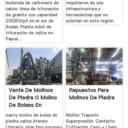
molienda de carbonato de
requirieron de una
calcio. línea de trituración
infraestructura y
de granito con capacidad
herramientas que no
200250tph en el sur de
existían en esta región.
Sudán. Planta móvil de
trituración de caliza en
Papua ...
Venta De Molinos
Repuestos Para
De Piedra O Molino
Molinos De Piedra
De Bolass En
Mexico
marcy molino de bolas de
Molino Trapecio
piedra caliza Ateneo
Superpresión. Contacto.
Literario. mtw tipo europeo
Cotización. Caso + Línea