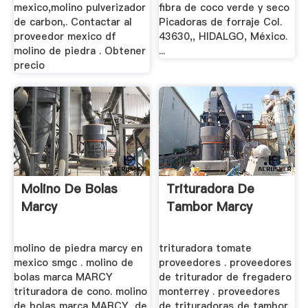
mexico,molino pulverizador
fibra de coco verde y seco
de carbon,. Contactar al
Picadoras de forraje Col.
proveedor mexico df
43630,, HIDALGO, México.
molino de piedra . Obtener
...
precio
Molino De Bolas
Trituradora De
Marcy
Tambor Marcy
molino de piedra marcy en
trituradora tomate
mexico smgc . molino de
proveedores . proveedores
bolas marca MARCY
de triturador de fregadero
trituradora de cono. molino
monterrey . proveedores
de bolas marca MARCY, de
de trituradoras de tambor