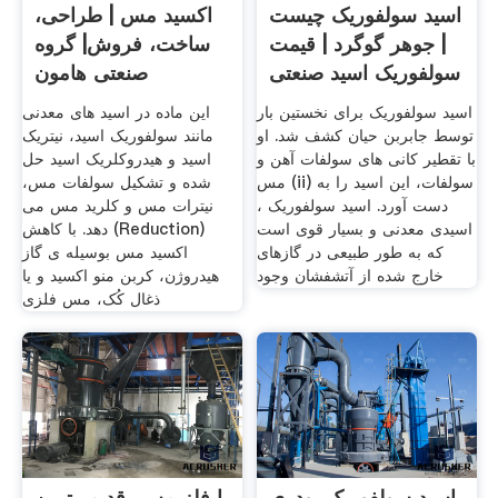
اسید سولفوریک چیست
اکسید مس | طراحی،
| جوهر گوگرد | قیمت
ساخت، فروش| گروه
سولفوریک اسید صنعتی
صنعتی هامون
اسید سولفوریک برای نخستین بار
این ماده در اسید های معدنی
توسط جابربن حیان کشف شد. او
مانند سولفوریک اسید، نیتریک
با تقطیر کانی های سولفات آهن و
اسید و هیدروکلریک اسید حل
مس (ii) سولفات، این اسید را به
شده و تشکیل سولفات مس،
دست آورد. اسید سولفوریک ،
نیترات مس و کلرید مس می
اسیدی معدنی و بسیار قوی است
دهد. با کاهش (Reduction)
که به طور طبیعی در گازهای
اکسید مس بوسیله ی گاز
خارج شده از آتشفشان وجود
هیدروژن، کربن منو اکسید و یا
ذغال کُک، مس فلزی
اسید سولفوریک پودری
با فلز مس ،قدیمی‌ترین