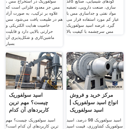
کودهای شیمیایی، صنایع کاغذ
سولفوریک در استخراج مس ،
سازی، صنعت دارویی، تصفیه
مس جز معدود فلزاتی است که
مواد نفتی و جداسازی مس با
علاوه بر ترکیب، به صورت آزاد
عیار کم مورد استفاده قرار می
هم در طبیعت یافت می‌شود. مس
گیرد. عرضه اسید سولفوریک
خاصیت هدایت الکتریکی و
مس سرچشمه با کیفیت بالا
حرارتی بالایی دارد و قابلیت
ماشین‌کاری و شکل‌پذیری آن
بسیار
مرکز خرید و فروش
اسید سولفوریک
انواع اسید سولفوریک |
چیست؟ مهم ترین
اسید سولفوریک
کاربردهای آن کدام
است؟ – Nipec
اسید سولفوریک 98 درصد، اسید
اسید سولفوریک چیست؟ مهم
سولفوریک کشاورزی، قیمت اسید
ترین کاربردهای آن کدام است؟