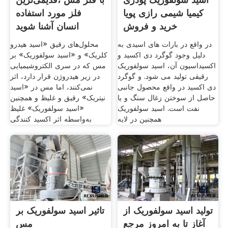
کیمیا شیمی رازی پویا
فلز مورد استفاده
خرید و فروش
انسان آشنا شوید
در واقع در بارات های اسیدی به
محلول‌های رقیق «اسید هیدرو
دلیل وجود گوگرد دی اکسید و
کلریک» و «اسید سولفوریک» بر
اکسیداسیون آن، اسید سولفوریک
مس که در سری الکتروشیمیایی
رقیقی تولید می شود. و گوگرد
در زیر هیدروژن قرار دارد، اثر
دی اکسید در واقع محصول جانبی
نمی‌کنند، اما مس در «اسید
حاصل از سوختن زغال سنگ و یا
نیتریک» رقیق و غلیظ و همچنین
نفت است. اسید سولفوریک
«اسید سولفوریک» غلیظ
همچنین در لایه
به‌واسطه اثر اکسید کنندگی
تولید اسید سولفوریک از
تاثیر اسید سولفوریک بر
آغاز تا به امروز مرجع
مس