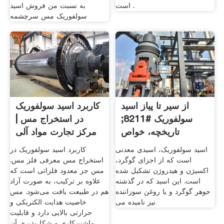
است .
به نسبت من فروش اسید
سولفوریک مس سرچشمه
از سیر تا پیاز اسید
کاربرد اسید سولفوریک
سولفوریک #8211;
در استخراج مس |
تاریخچه، خواص
مرکز تجارت مواد آلی
اسید سولفوریک، اسیدی معدنی
کاربرد اسید سولفوریک در
است که از اجزای گوگرد،
استخراج مس معرفی فلز مس.
اکسیژن و هیدروژن تشکیل شده
مس جز معدود فلزاتی است که
است. این اسید که در گذشته
علاوه بر ترکیب، به صورت آزاد
جوهر گوگرد و یا روغن سوزاننده
هم در طبیعت یافت می‌شود. مس
خاصیت هدایت الکتریکی و
حرارتی بالایی دارد و قابلیت
ماشین‌کاری و شکل‌پذیری آن