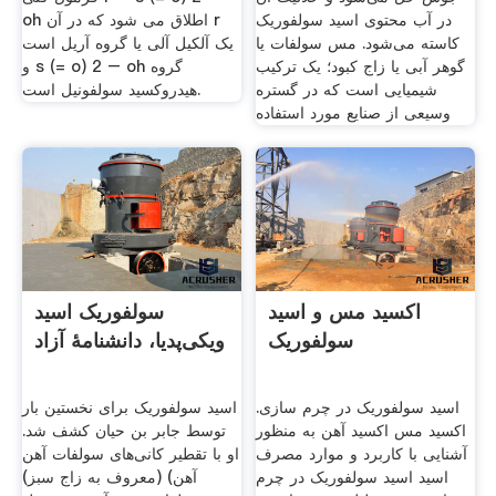
در آب محتوی اسید سولفوریک
oh اطلاق می شود که در آن r
کاسته می‌شود. مس سولفات یا
یک آلکیل آلی یا گروه آریل است
گوهر آبی یا زاج کبود؛ یک ترکیب
و s (= o) 2 – oh گروه
شیمیایی است که در گستره
هیدروکسید سولفونیل است.
وسیعی از صنایع مورد استفاده
اکسید مس و اسید
سولفوریک اسید
سولفوریک
ویکی‌پدیا، دانشنامهٔ آزاد
اسید سولفوریک در چرم سازی.
اسید سولفوریک برای نخستین بار
اکسید مس اکسید آهن به منظور
توسط جابر بن حیان کشف شد.
آشنایی با کاربرد و موارد مصرف
او با تقطیر کانی‌های سولفات آهن
اسید اسید سولفوریک در چرم
(معروف به زاج سبز) (آهن