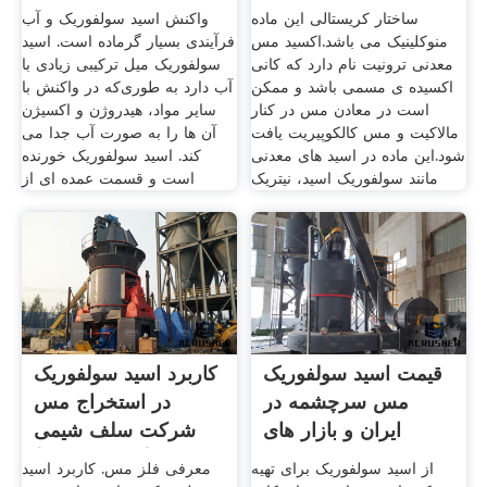
ساختار کریستالی این ماده
واکنش اسید سولفوریک و آب
منوکلینیک می باشد.اکسید مس
فرآیندی بسیار گرماده است. اسید
معدنی ترونیت نام دارد که کانی
سولفوریک میل ترکیبی زیادی با
اکسیده ی مسمی باشد و ممکن
آب دارد به طوری‌که در واکنش با
است در معادن مس در کنار
سایر مواد، هیدروژن و اکسیژن
مالاکیت و مس کالکوپیریت یافت
آن ها را به صورت آب جدا می
شود.این ماده در اسید های معدنی
کند. اسید سولفوریک خورنده
مانند سولفوریک اسید، نیتریک
است و قسمت عمده ای از
قیمت اسید سولفوریک
کاربرد اسید سولفوریک
مس سرچشمه در
در استخراج مس
ایران و بازار های
شرکت سلف شیمی
جهانی
(سهامی خاص)
از اسید سولفوریک برای تهیه
معرفی فلز مس. کاربرد اسید