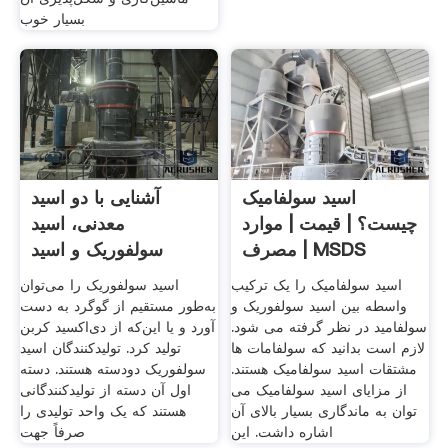
بسیار خوب
اسید سولفامیک
آشنایی با دو اسید
چیست؟ | قیمت | موارد
معدنی، اسید
مصرف | MSDS
سولفوریک و اسید
فسفریک
اسید سولفامیک را یک ترکیب
اسید سولفوریک را می‌توان
واسطه بین اسید سولفوریک و
به‌طور مستقیم از گوگرد به دست
سولفامید در نظر گرفته می شود.
آورد و یا این‌که از دی‌اکسید کربن
لازم است بدانید که سولفامات ها
تولید کرد. تولیدکنندگان اسید
مشتقات اسید سولفامیک هستند.
سولفوریک دودسته هستند. دسته
از مزایای اسید سولفامیک می
اول آن دسته از تولیدکنندگانی
توان به ماندگاری بسیار بالای آن
هستند که یک واحد تولیدی را
اشاره داشت. این
صرفاً‌ جهت