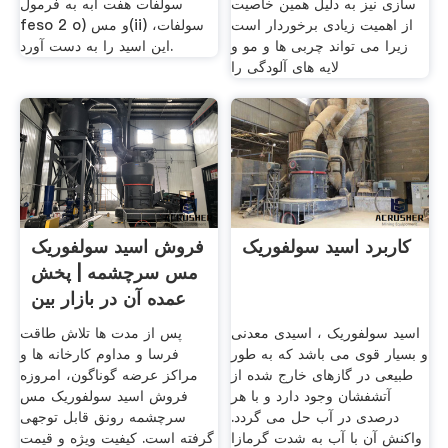
سازی نیز به دلیل همین خاصیت
سولفات هفت آبه به فرمول
از اهمیت زیادی برخوردار است
feso 2 o) و مس(ii) سولفات،
زیرا می تواند چربی ها و مو و
این اسید را به دست آورد.
لایه های آلودگی را
کاربرد اسید سولفوریک
فروش اسید سولفوریک
مس سرچشمه | پخش
عمده آن در بازار بین
اسید سولفوریک ، اسیدی معدنی
پس از مدت ها تلاش طاقت
و بسیار قوی می باشد که به طور
فرسا و مداوم کارخانه ها و
طبیعی در گازهای خارج شده از
مراکز عرضه گوناگون، امروزه
آتشفشان وجود دارد و با هر
فروش اسید سولفوریک مس
درصدی در آب حل می گردد.
سرچشمه رونق قابل توجهی
واکنش آن با آب به شدت گرمازا
گرفته است. کیفیت ویژه و قیمت