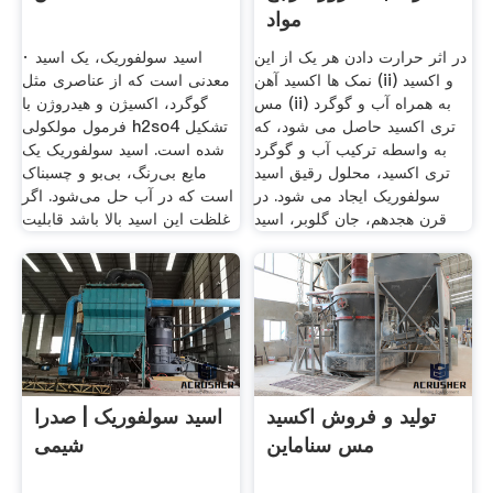
مواد
در اثر حرارت دادن هر یک از این
· اسید سولفوریک، یک اسید
نمک ها اکسید آهن (ii) و اکسید
معدنی است که از عناصری مثل
مس (ii) به همراه آب و گوگرد
گوگرد، اکسیژن و هیدروژن با
تری اکسید حاصل می شود، که
فرمول مولکولی h2so4 تشکیل
به واسطه ترکیب آب و گوگرد
شده است. اسید سولفوریک یک
تری اکسید، محلول رقیق اسید
مایع بی‌رنگ، بی‌بو و چسبناک
سولفوریک ایجاد می شود. در
است که در آب حل می‌شود. اگر
قرن هجدهم، جان گلوبر، اسید
غلظت این اسید بالا باشد قابلیت
تولید و فروش اکسید
اسید سولفوریک | صدرا
مس سناماین
شیمی