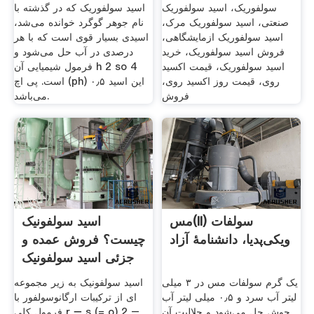
سولفوریک، اسید سولفوریک
اسید سولفوریک که در گذشته با
صنعتی، اسید سولفوریک مرک،
نام جوهر گوگرد خوانده می‌شد،
اسید سولفوریک ازمایشگاهی،
اسیدی بسیار قوی است که با هر
فروش اسید سولفوریک، خرید
درصدی در آب حل می‌شود و
اسید سولفوریک، قیمت اکسید
فرمول شیمیایی آن h 2 so 4
روی، قیمت روز اکسید روی،
است. پی اچ (ph) این اسید ۰٫۵
فروش
می‌باشد.
مس(II) سولفات
اسید سولفونیک
ویکی‌پدیا، دانشنامهٔ آزاد
چیست؟ فروش عمده و
جزئی اسید سولفونیک
پاکسان
یک گرم سولفات مس در ۳ میلی
اسید سولفونیک به زیر مجموعه
لیتر آب سرد و ۰٫۵ میلی لیتر آب
ای از ترکیبات ارگانوسولفور با
جوش حل می‌شود و حلالیت آن
فرمول کلی r − s (= o) 2 –