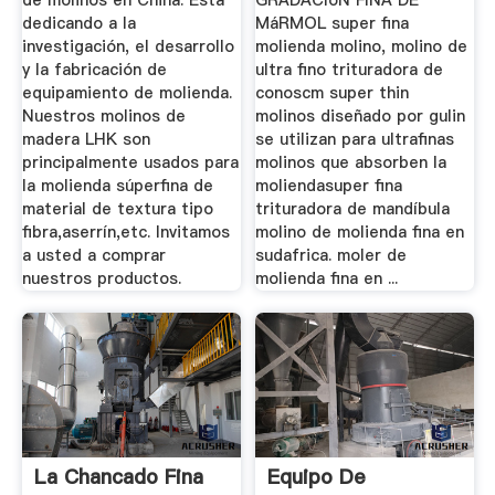
de molinos en China. Está
GRADACIóN FINA DE
dedicando a la
MáRMOL super fina
investigación, el desarrollo
molienda molino, molino de
y la fabricación de
ultra fino trituradora de
equipamiento de molienda.
conoscm super thin
Nuestros molinos de
molinos diseñado por gulin
madera LHK son
se utilizan para ultrafinas
principalmente usados para
molinos que absorben la
la molienda súperfina de
moliendasuper fina
material de textura tipo
trituradora de mandíbula
fibra,aserrín,etc. Invitamos
molino de molienda fina en
a usted a comprar
sudafrica. moler de
nuestros productos.
molienda fina en ...
La Chancado Fina
Equipo De