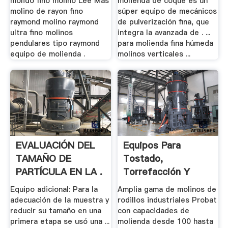
molido fino molino Lee Más
molienda de coque es un
molino de rayon fino
súper equipo de mecánicos
raymond molino raymond
de pulverización fina, que
ultra fino molinos
integra la avanzada de . ...
pendulares tipo raymond
para molienda fina húmeda
equipo de molienda .
molinos verticales ...
EVALUACIÓN DEL
Equipos Para
TAMAÑO DE
Tostado,
PARTÍCULA EN LA .
Torrefacción Y
Molienda De Café
Equipo adicional: Para la
Amplia gama de molinos de
adecuación de la muestra y
rodillos industriales Probat
reducir su tamaño en una
con capacidades de
primera etapa se usó una ...
molienda desde 100 hasta