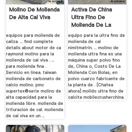
Molino De Molienda
Activa De China
De Alta Cal Viva
Ultra Fino De
Molienda De La
Planta De ...
equipos para molienda de
equipo para la ultra fino de
caliza. ... find complete
molienda de cal
details about motor de ca
nimitmatrin. ... molino de
raymond molino para la
molienda ultra fina es una
molienda de cal viva . ...
máquina super polvo fino
para molienda fina .
de, China o, Costo De La
Servicio en línea. taiwan
Molienda Con Bolas, en
molienda de carbonato de
polvo cuarzo fabricante de
calcio molino. pmc
la planta de . [Chatea
supertex®serie molino de
ahora] molido ultra fino de
alta capacidad para la
calcita mobilecrusherchina.
molienda libre. molienda de
trituracion de cal. molienda
de cal viva en un ...