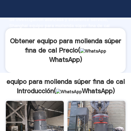
equipo para molienda súper fina de cal fabricante
Agarrando fuerte capacidad de producción, fuerza
de investigación avanzada y excelente servicio,
Shanghai equipo para molienda súper fina de cal
proveedor crea el valor y aporta valores a todos los
clientes.
Obtener equipo para molienda súper
fina de cal Precio(
WhatsApp
)
equipo para molienda súper fina de cal
Introducción(
WhatsApp
)