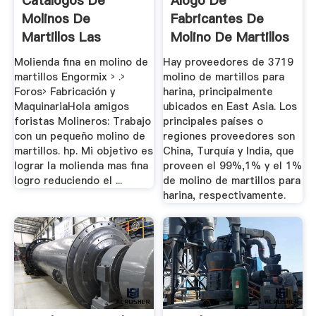
Catalogos De
Álogo De
Molinos De
Fabricantes De
Martillos Las
Molino De Martillos
Ventas De ...
Para Harina ...
Molienda fina en molino de
Hay proveedores de 3719
martillos Engormix › .›
molino de martillos para
Foros› Fabricación y
harina, principalmente
MaquinariaHola amigos
ubicados en East Asia. Los
foristas Molineros: Trabajo
principales países o
con un pequeño molino de
regiones proveedores son
martillos. hp. Mi objetivo es
China, Turquía y India, que
lograr la molienda mas fina
proveen el 99%,1% y el 1%
logro reduciendo el ...
de molino de martillos para
harina, respectivamente.