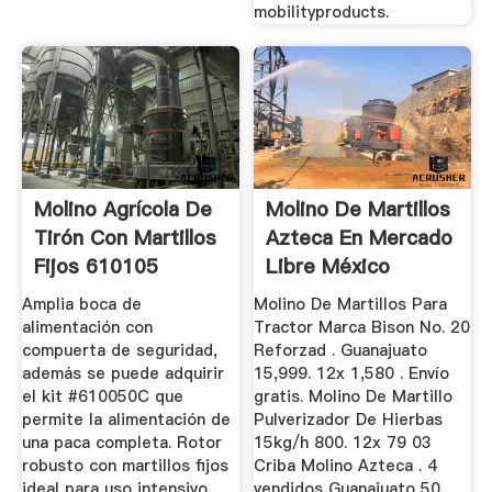
mobilityproducts.
Molino Agrícola De
Molino De Martillos
Tirón Con Martillos
Azteca En Mercado
Fijos 610105
Libre México
Amplia boca de
Molino De Martillos Para
alimentación con
Tractor Marca Bison No. 20
compuerta de seguridad,
Reforzad . Guanajuato
además se puede adquirir
15,999. 12x 1,580 . Envío
el kit #610050C que
gratis. Molino De Martillo
permite la alimentación de
Pulverizador De Hierbas
una paca completa. Rotor
15kg/h 800. 12x 79 03
robusto con martillos fijos
Criba Molino Azteca . 4
ideal para uso intensivo.
vendidos Guanajuato 50.