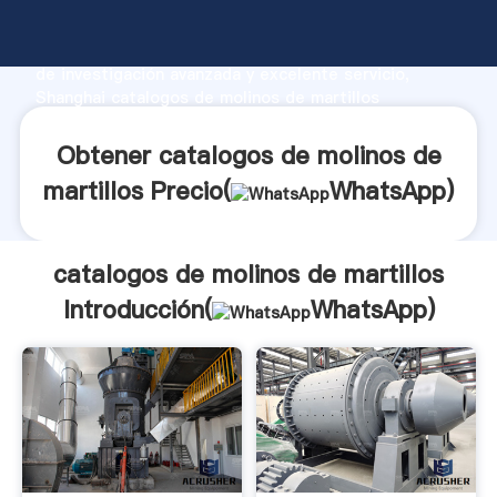
catalogos de molinos de martillos fabricante
Agarrando fuerte capacidad de producción, fuerza
de investigación avanzada y excelente servicio,
Shanghai catalogos de molinos de martillos
proveedor crea el valor y aporta valores a todos los
clientes.
Obtener catalogos de molinos de
martillos Precio(
WhatsApp
)
catalogos de molinos de martillos
Introducción(
WhatsApp
)