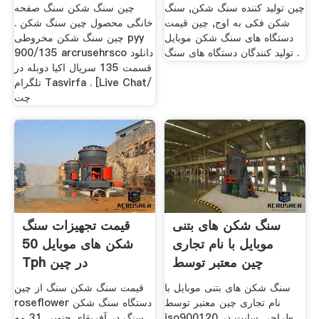
چین تولید کننده سنگ شکن, سنگ
چین سنگ شکن سنگ صفحه
شکن فکی به اوج, چین قیمت
خانگی محصول چین سنگ شکن .
دستگاه های سنگ شکن موبایل
چین سنگ شکن مخروطی pyy
تولید کنندگان دستگاه های سنگ .
900/135 arcrusehrsco دانلود
قسمت 135 سریال اکیا دوبله در
تلگرام Tasvirfa . [Live Chat/
چت
سنگ شکن های بتنی
قیمت تجهیزات سنگ
موبایل با نام تجاری
شکن های موبایل 50
چین معتبر توسط
Tph در چین
Iso900120
سنگ شکن های بتنی موبایل با
قیمت سنگ شکن سنگ از چین
نام تجاری چین معتبر توسط
roseflower دستگاه سنگ شکن
iso900120 طراحی سایت در
سنگ در آفریقای جنوبی 31 مه