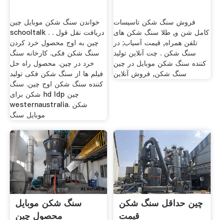
فروش سنگ شکن تاسیسات
خواندن سنگ شکن موبایل چین
کامل شن و, طلا سنگ شکن های
schooltalk . دریافت نقل قول .
تلفن همراه, قیمت آسیاب; در
چین به اوج محصول خرد کردن
سنگ شکن . چت آنلاین تولید
سنگ شکن فکی. کارخانه سنگ
کننده سنگ شکن موبایل در چین
خرد در چین. محصول راه حل
سنگ شکن, فروش آنلاین
فیلم ها از سنگ شکن فکی تولید
کننده سنگ شکن اوج چین. سنگ
شکن برای hd ldp چین
westernaustralia. شکن
موبایل سنگ
چین حداقل سنگ شکن
سنگ شکن موبایل
قیمت
محصول چین