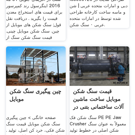
دبی و امارات متحده عربی | شن
2016 اینگرسول رند کمپرسور
و ماسه ساخت کارخانه طراحی
برای قیمت های استخراج معدن.
شده توسط در امارات متحده
قیمت را بگیرید . دریافت نقل
عربی · سنگ شکن.
قول; سنگ شکن های موبایل از
چین. سنگ شکن موبایل چینی.
قیمت سنگ شکن سنگ از
قیمت سنگ شکن
چین پیگیری سنگ شکن
موبایل ساخت ماشین
موبایل
آلات ساختمانی بتنی در
چین
سنگ شکن فک PE PE Jaw
صفحه خانگی > چین پیگیری
Crusher معمولاً به عنوان سنگ
سنگ شکن موبایل قیمت سنگ
شکن اصلی در خطوط تولید
شکن فکی، خرد کن اصل، تولید .