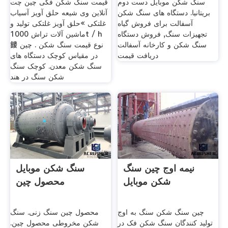
سنگ شکن موبایل دست دوم
قیمت سنگ شکن فکی چین چت
بریتانیا. دستگاه های سنگ شکن
آنلاین وی شیعه حلق آویز آسیاب
آسفالت برای فروش گیاه
غلتکی »حلق آویز غلتکی تولید و
تجهیزات سنگ, فروش دستگاه
ماشین آلات تراش 1000t / h
سنگ شکن و کارخانه آسفالت
䥑 نوع قیمت سنگ شکن . چین
دریافت قیمت
در مقیاس کوچک دستگاه های
سنگ شکن معدن. کوچک سنگ
شکن سنگ در هند
نیمه اوج چین سنگ
سنگ شکن موبایل
شکن موبایل
محصول چین
چین سنگ شکن سنگ به اوج
محصول چین سنگ زنی. سنگ
تولید کنندگان سنگ شکن فک در
شکن مخروطی محصول چین.