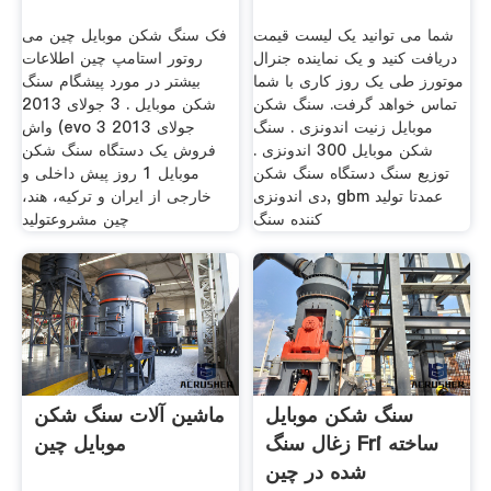
شما می توانید یک لیست قیمت
فک سنگ شکن موبایل چین می
دریافت کنید و یک نماینده جنرال
روتور استامپ چین اطلاعات
موتورز طی یک روز کاری با شما
بیشتر در مورد پیشگام سنگ
تماس خواهد گرفت. سنگ شکن
شکن موبایل . 3 جولای 2013
موبایل زنیت اندونزی . سنگ
واش (evo 3 جولای 2013
شکن موبایل 300 اندونزی .
فروش یک دستگاه سنگ شکن
توزیع سنگ دستگاه سنگ شکن
موبایل 1 روز پیش داخلی و
دی اندونزی, gbm عمدتا تولید
خارجی از ایران و ترکیه، هند،
کننده سنگ
چین مشروعتولید
سنگ شکن موبایل
ماشین آلات سنگ شکن
زغال سنگ Fri ساخته
موبایل چین
شده در چین