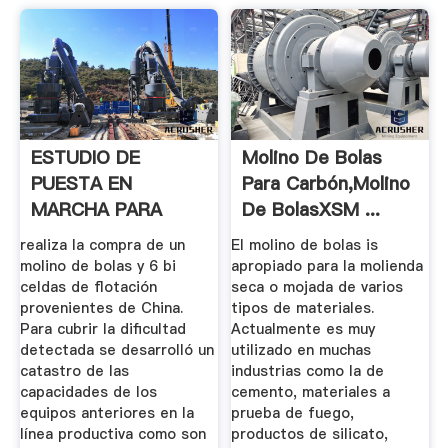
ESTUDIO DE
Molino De Bolas
PUESTA EN
Para Carbón,Molino
MARCHA PARA
De BolasXSM ...
MOLINO DE BOLAS
realiza la compra de un
El molino de bolas is
Y .
molino de bolas y 6 bi
apropiado para la molienda
celdas de flotación
seca o mojada de varios
provenientes de China.
tipos de materiales.
Para cubrir la dificultad
Actualmente es muy
detectada se desarrolló un
utilizado en muchas
catastro de las
industrias como la de
capacidades de los
cemento, materiales a
equipos anteriores en la
prueba de fuego,
línea productiva como son
productos de silicato,