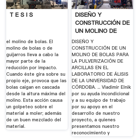
T E S I S
DISEÑO Y
CONSTRUCCIÓN DE
UN MOLINO DE
BOLAS PARA .
el molino de bolas. El
DISEÑO Y
molino de bolas o de
CONSTRUCCIÓN DE UN
guijarros lleva a cabo la
MOLINO DE BOLAS PARA
mayor parte de la
LA PULVERIZACIÓN DE
reducción por impacto.
ARCILLAS EN EL
Cuando éste gira sobre su
LABORATORIO DE ÁLISIS
propio eje, provoca que las
DE LA UNIVERSIDAD DE
bolas caigan en cascada
CÓRDOBA. ... Vladimir Elnik
desde la altura máxima del
por su ayuda incondicional
molino. Esta acción causa
y a su equipo de trabajo
un golpeteo sobre el
por su apoyo en el
material a moler; además
desarrollo de nuestro
de un buen mezclado del
proyecto, a quienes
material.
presentamos nuestro
reconocimiento y