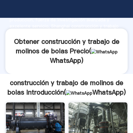
construcción y trabajo de molinos de bolas
fabricante Agarrando fuerte capacidad de
producción, fuerza de investigación avanzada y
excelente servicio, Shanghai construcción y trabajo
de molinos de bolas proveedor crea el valor y aporta
valores a todos los clientes.
Obtener construcción y trabajo de
molinos de bolas Precio(
WhatsApp
)
construcción y trabajo de molinos de
bolas Introducción(
WhatsApp
)