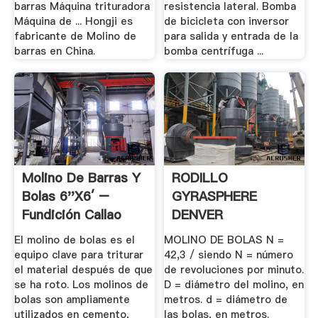
barras Máquina trituradora
resistencia lateral. Bomba
Máquina de ... Hongji es
de bicicleta con inversor
fabricante de Molino de
para salida y entrada de la
barras en China.
bomba centrífuga ...
Molino De Barras Y
RODILLO
Bolas 6''x6′ –
GYRASPHERE
Fundición Callao
DENVER
REDUCCION FINA
El molino de bolas es el
MOLINO DE BOLAS N =
MOLINO .
equipo clave para triturar
42,3 / siendo N = número
el material después de que
de revoluciones por minuto.
se ha roto. Los molinos de
D = diámetro del molino, en
bolas son ampliamente
metros. d = diámetro de
utilizados en cemento,
las bolas, en metros.