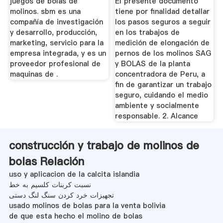
juegos de bolas de
El presente documento
.
molinos. sbm es una
tiene por finalidad detallar
compañía de investigación
los pasos seguros a seguir
y desarrollo, producción,
en los trabajos de
marketing, servicio para la
medición de elongación de
empresa integrada, y es un
pernos de los molinos SAG
proveedor profesional de
y BOLAS de la planta
maquinas de .
concentradora de Peru, a
fin de garantizar un trabajo
seguro, cuidando el medio
ambiente y socialmente
responsable. 2. Alcance
construcción y trabajo de molinos de
bolas Relación
uso y aplicacion de la calcita islandia
نسبت کربنات کلسیم به خط
تجهیزات خرد کردن سنگ لنگ دستی
usado molinos de bolas para la venta bolivia
de que esta hecho el molino de bolas