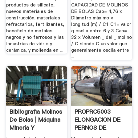
productos de silicato,
CAPACIDAD DE MOLINOS
nuevos materiales de
DE BOLAS Cap= 4,76 x
construcción, materiales
Diámetro máximo ×
refractarios, fertilizantes,
longitud (m) / C1 C1= valor
beneficio de metales
q oscila entre 6 y 3 Cap=
negros y no ferrosos y las
32 x Volumen _ del _ molino
industrias de vidrio y
/ C siendo C un valor que
cerámica, y molienda en ...
generalmente oscila entre
...
Bibliografia Molinos
PROPRC5003
De Bolas | Máquina
ELONGACION DE
Minería Y
PERNOS DE
Construcción
MOLINOS BOLAS Y