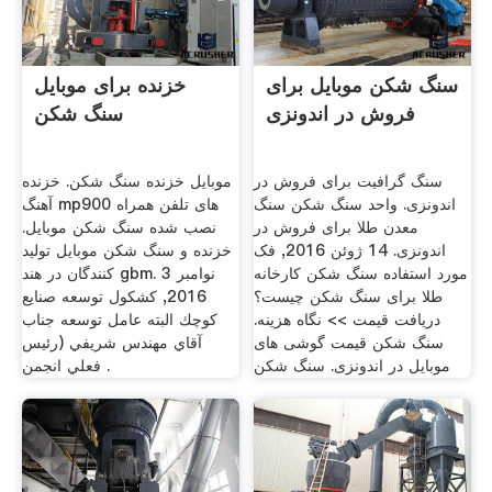
سنگ شکن موبایل برای
خزنده برای موبایل
فروش در اندونزی
سنگ شکن
سنگ گرافیت برای فروش در
موبایل خزنده سنگ شکن. خزنده
اندونزی. واحد سنگ شکن سنگ
آهنگ mp900 های تلفن همراه
معدن طلا برای فروش در
نصب شده سنگ شکن موبایل.
اندونزی. 14 ژوئن 2016, فک
خزنده و سنگ شکن موبایل تولید
مورد استفاده سنگ شکن کارخانه
کنندگان در هند gbm. 3 نوامبر
طلا برای سنگ شکن چیست؟
2016, کشکول توسعه صنايع
دریافت قیمت >> نگاه هزینه.
كوچك البته عامل توسعه جناب
سنگ شکن قیمت گوشی های
آقاي مهندس شريفي (رئيس
موبایل در اندونزی. سنگ شکن
فعلي انجمن .