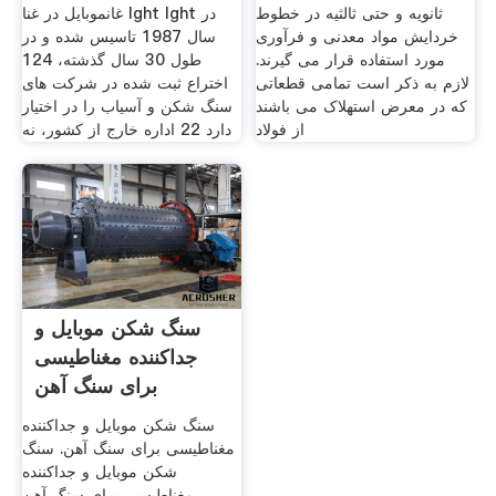
ثانویه و حتی ثالثیه در خطوط
غانموبایل در غنا lght lght در
خردایش مواد معدنی و فرآوری
سال 1987 تاسیس شده و در
مورد استفاده قرار می گیرند.
طول 30 سال گذشته، 124
لازم به ذکر است تمامی قطعاتی
اختراع ثبت شده در شركت های
که در معرض استهلاک می باشند
سنگ شكن و آسیاب را در اختیار
از فولاد
دارد 22 اداره خارج از کشور، نه
سنگ شکن موبایل و
جداکننده مغناطیسی
برای سنگ آهن
سنگ شکن موبایل و جداکننده
مغناطیسی برای سنگ آهن. سنگ
شکن موبایل و جداکننده
مغناطیسی برای سنگ آهن