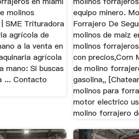
orrajeros en miami
molinos forrajero
de molinos
equipo minero. Mo
 | SME Trituradora
Forrajero De Segu
ia agrícola de
molinos de maiz e
ano a la venta en
molinos forrajero
quinaria agrícola
con precios,Corn M
a mano: Si buscas
de molino forraje
 ... Contacto
gasolina,, [Chatear
molinos para forr
motor electrico u
molino forrajero 