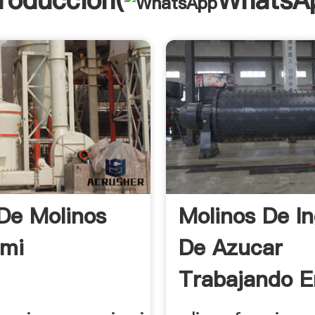
troducción(
WhatsA
De Molinos
Molinos De I
ami
De Azucar
Trabajando E
Florida