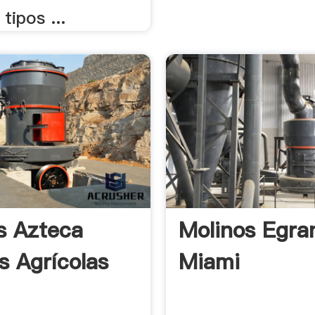
tipos ...
s Azteca
Molinos Egra
s Agrícolas
Miami