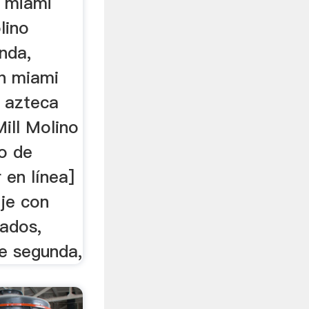
s miami
lino
nda,
n miami
s azteca
ill Molino
ro de
 en línea]
aje con
sados,
de segunda,