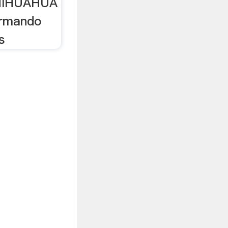
CHIHUAHUA
 Armando
s