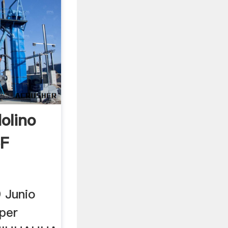
lino
eF
 Junio
per