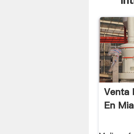
In
Venta 
En Mi