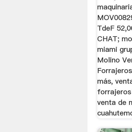
maquinaria
MOV00829 
TdeF 52,0
CHAT; mol
miami gru
Molino Ve
Forrajero
más, vent
forrajeros
venta de 
cuahutemo