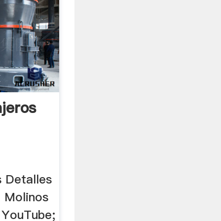
jeros
 Detalles
e Molinos
n YouTube;