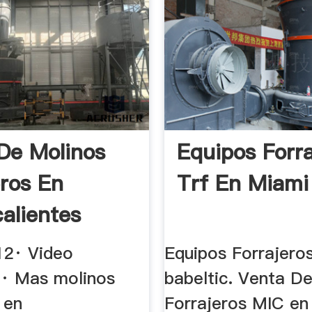
De Molinos
Equipos Forra
eros En
Trf En Miami
alientes
12· Video
Equipos Forrajeros
· Mas molinos
babeltic. Venta D
 en
Forrajeros MIC e