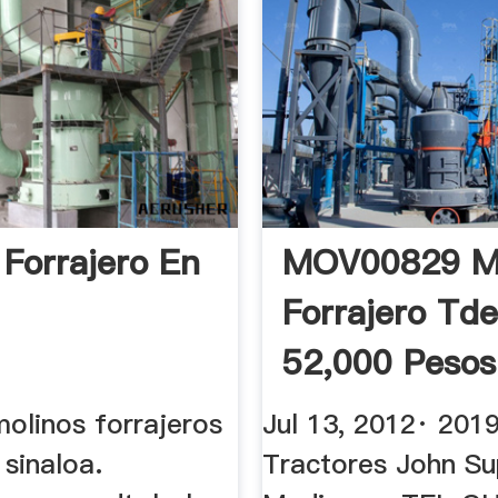
 Forrajero En
MOV00829 Mo
Forrajero Td
52,000 Pesos
YouTube
molinos forrajeros
Jul 13, 2012· 2019
sinaloa.
Tractores John Su