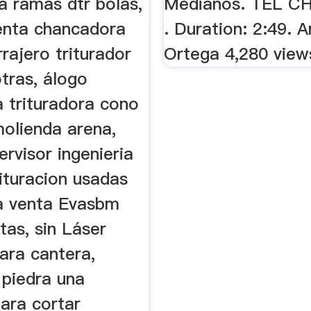
a ramas dtr bolas,
Medianos. TEL 
enta chancadora
. Duration: 2:49.
rajero triturador
Ortega 4,280 view
tras, álogo
a trituradora cono
olienda arena,
rvisor ingenieria
rituracion usadas
ra venta Evasbm
tas, sin Láser
ara cantera,
 piedra una
ara cortar