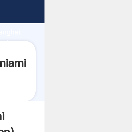
ndo
anghai
valor y
miami
i