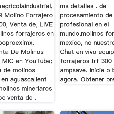
agricolaindustrial,
ms detalles . de
Molino Forrajero
procesamiento de 
00, Venta de, LIVE
profesional en el
inos forrajeros en
mundo,molinos for
poproeximx.
mexico, no nuestr
nta De Molinos
Chat en vivo equi
s MIC en YouTube;
forrajeros trf 300
a de molinos
ampsave. Inicie o
 en aguascalient
agora. Obtener pr
molinos mineriaros
c venta de .