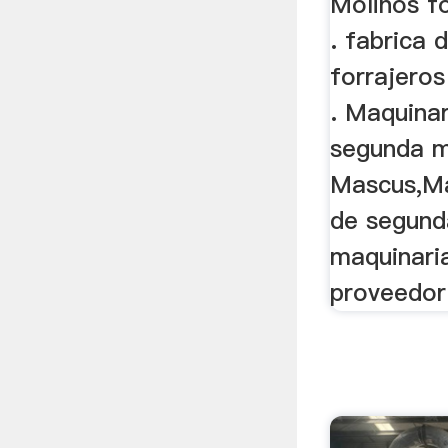
Molinos f
. fabrica 
forrajeros
. Maquinar
segunda m
Mascus,Ma
de segund
maquinaria
proveedor