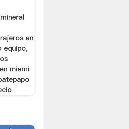
mineral
rajeros en
o equipo,
pos
 en miami
 batepapo
ecio