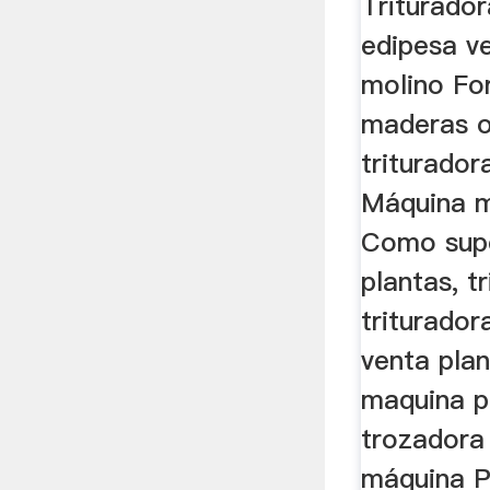
Triturador
edipesa v
molino For
maderas o
triturador
Máquina m
Como supe
plantas, t
triturado
venta plan
maquina p
trozadora
máquina P