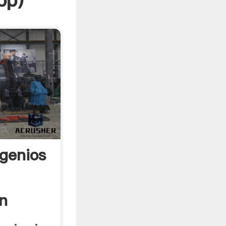
pp
)
ngenios
n