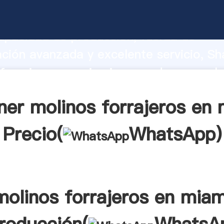
forrajeros en miami fabricante Agarra
apacidad de producción, fuerza de
ación avanzada y excelente servicio, Sh
forrajeros en miami proveedor crea el 
alores a todos los clientes.
ner molinos forrajeros en 
Precio(
WhatsApp
)
molinos forrajeros en miam