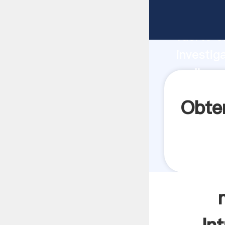
molinos 
fuerte c
investig
molinos 
aporta v
Obte