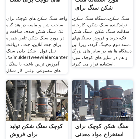
شکن سنگ برای
فروش
سنگ شکن،دستگاه سنگ شکن،
واحد سنگ شکن های کوچک برای
تولیدکننده سنگ شکن، کارخانه
ساخت شن و ماسه در هند گیاه
آسفالت سنگ شکن، سنگ شکن
فک سنگ شکن صدف ساخت و
فک،خرید و فروش دستگاههای
در مورد سنگ شکن تلفن همراه
دسته دوم ،بچینگ گردد، زیرا این
برای چت آنلاین. چت . دریافت
دستگاه ها هم در سایز های بزرگ
نقل قول . شکل دادن سنگ
و هم در سایز های کوچک مورد
آهکmuldertweewielercenter
استفاده قرار می گیرند.
. آموزش تزیین باغچه با سنگ
های مصنوعی. وقتی کار شکل
سنگ شکن کوچک برای
کوچک سنگ شکن تولید
استخراج مواد معدنی
برای فروش