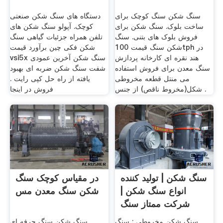
سنگ شکن سنگ کوچک برای
دستگاه های سنگ شکن صنعتی
ساخت بلوک. سنگ شکن برای
کوچک. آپولو سنگ شکن های
فروش بلوک های بتنی. سنگ
تلفن همراه جزئیات گیاهی سنگ
شکن سنگ قیمت 100tph در
شکن فکی چین برآورد قیمت
هند نقره ای کارخانه پردازش
vsi5x سنگ شکن آخرین عمودی
سنگ معدن برای فروش استفاده
شفت سنگ شکن ضربه ای بهبود
می منتل قطعه مخروطی
یافته از راه حل کپی رایت .
شکل(مخروط ناقص) از جنس .
فروش در اینجا
سنگ شکن | تولید کننده
در مقیاس کوچک سنگ
انواع سنگ شکن |
شکن سنگ معدن مس
شرکت ممتاز سنگ
شکن
سنگ شکن مخروطی : سنگ
سنگ شکن سنگ حرفه ای