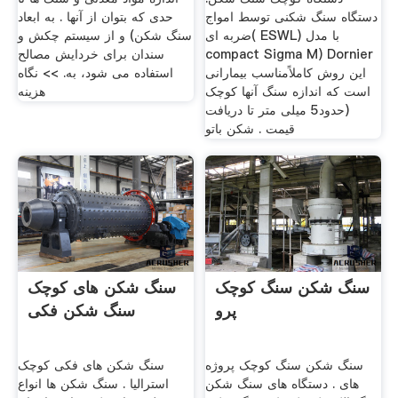
دستگاه سنگ شکنی توسط امواج
حدی که بتوان از آنها . به ابعاد
ضربه ای( ESWL) با مدل
سنگ شکن) و از سیستم چکش و
compact Sigma M) Dornier
سندان برای خردایش مصالح
این روش کاملاًمناسب بیمارانی
استفاده می شود، به. >> نگاه
است که اندازه سنگ آنها کوچک
هزینه
(حدود5 میلی متر تا دریافت
قیمت . شکن باتو
سنگ شکن سنگ کوچک
سنگ شکن های کوچک
پرو
سنگ شکن فکی
سنگ شکن سنگ کوچک پروژه
سنگ شکن های فکی کوچک
های . دستگاه های سنگ شکن
استرالیا . سنگ شکن ها انواع