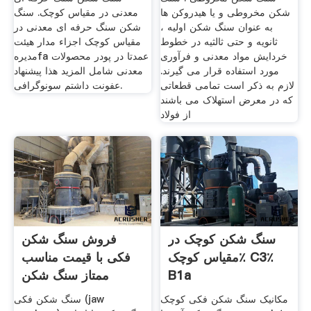
شکن مخروطی و یا هیدروکن ها
معدنی در مقیاس کوچک. سنگ
به عنوان سنگ شکن اولیه ،
شکن سنگ حرفه ای معدنی در
ثانویه و حتی ثالثیه در خطوط
مقیاس کوچک اجزاء مدار هیئت
خردایش مواد معدنی و فرآوری
مدیرهfa عمدتا در پودر محصولات
مورد استفاده قرار می گیرند.
معدنی شامل المزيد هذا پیشنهاد
لازم به ذکر است تمامی قطعاتی
عفونت داشتم سونوگرافی.
که در معرض استهلاک می باشند
از فولاد
سنگ شکن کوچک در
فروش سنگ شکن
مقیاس کوچک٪ C3٪
فکی با قیمت مناسب
B1a
ممتاز سنگ شکن
مکانیک سنگ شکن فکی کوچک
سنگ شکن فکی (jaw