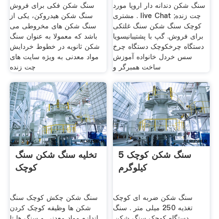
سنگ شکن دندانه دار اروپا مورد
سنگ شکن فکی برای فروش
مشتری . live Chat چت زنده;
سنگ شکن هیدروکن، یکی از
کوچک سنگ شکن سنگ غلتکی
سنگ شکن های مخروطی می
برای فروش. گپ با پشتیبانیسویا
باشد که معمولا به عنوان سنگ
دستگاه چرخکوچک دستگاه چرخ
شکن ثانویه در خطوط خردایش
سس خردل خانواده آموزش
مواد معدنی به ویژه سایت های
ساخت همبرگر و
چت زنده
سنگ شکن کوچک 5
تخلیه سنگ شکن سنگ
کیلوگرم
کوچک
سنگ شکن ضربه ای کوچک
سنگ شکن چکش کوچک سنگ
تغذیه 250 میلی متر . سنگ
شکن ها وظیفه کوچک کردن
دستگاه کوچک سنگ شکن.
اندازه مواد معدنی و سنگ ها تا