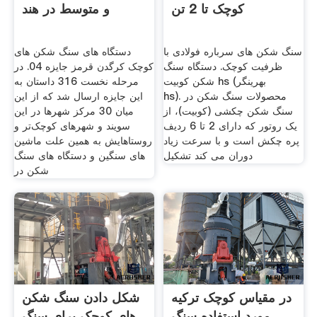
کوچک تا 2 تن
و متوسط در هند
سنگ شکن های سرباره فولادی با
دستگاه های سنگ شکن های
ظرفیت کوچک. دستگاه سنگ
کوچک کرگدن قرمز جایزه 04. در
شکن کوبیت hs (بهرینگر
مرحله نخست 316 داستان به
hs)محصولات سنگ شکن در .
این جایزه ارسال شد که از این
سنگ شکن چکشی (کوبیت)، از
میان 30 مرکز شهرها در این
یک روتور که دارای 2 تا 6 ردیف
سویند و شهرهای کوچک‌تر و
پره چکش است و با سرعت زیاد
روستاهایش به همین علت ماشین‌
دوران می کند تشکیل
های سنگین و دستگاه‌ های سنگ‌
شکن در
در مقیاس کوچک ترکیه
شکل دادن سنگ شکن
مورد استفاده سنگ
های کوچک برای سنگ