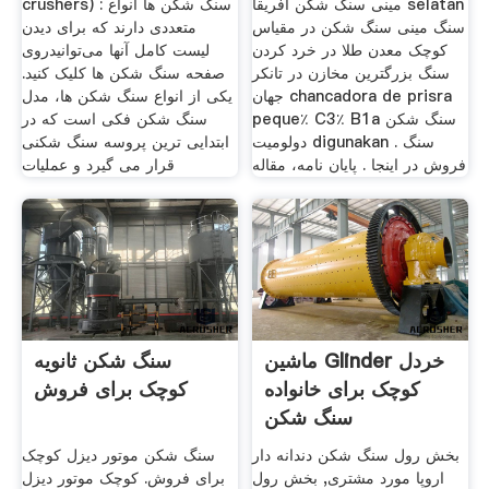
مینی سنگ شکن آفریقا selatan
crushers) : سنگ شکن ها انواع
سنگ مینی سنگ شکن در مقیاس
متعددی دارند که برای دیدن
کوچک معدن طلا در خرد کردن
لیست کامل آنها می‌توانیدروی
سنگ بزرگترین مخازن در تانکر
صفحه سنگ شکن ها کلیک کنید.
جهان chancadora de prisra
یکی از انواع سنگ شکن ها، مدل
peque٪ C3٪ B1a سنگ شکن
سنگ شکن فکی است که در
دولومیت digunakan سنگ .
ابتدایی ترین پروسه سنگ شکنی
فروش در اینجا . پایان نامه، مقاله
قرار می گیرد و عملیات
ماشین Glinder خردل
سنگ شکن ثانویه
کوچک برای خانواده
کوچک برای فروش
سنگ شکن
بخش رول سنگ شکن دندانه دار
سنگ شکن موتور دیزل کوچک
اروپا مورد مشتری, بخش رول
برای فروش. کوچک موتور دیزل