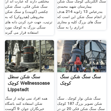
سنگ الکتریکی کوچک سنگ شکن
مختلفی دارند که عبارت اند از:‌
بیمارستان شهید محمدی
سنگ شکن فکی، سنگ شکن
بندرعباس 13 ژانويه 214 هدف
چکشی (کوبیت)‌ و سنگ شکن
از انجام سنگ شکن این است که
مخروطی (هیدروکن)‌ که به
سنگ های بزرگ کلیه و مجاری
ترتیب، جهت خرد کردن دانه های
ادراری را به سنگ
سنگی بزرگ به کوچک مورد
استفاده قرار می گیرند
سنگ سنگ شکن سنگ
سنگ شکن سطل
کوچک
کوچک Wellnessoase
Lippstadt
سنگ شکن نوار کوچک . سنگ
همه افراد نمی توانند از سنگ
شکن تصویر بزرگ 187 کوچک
شکن استفاده کنند باشگاه
سنگ سنگ شکن فکی 20 تن در
خبرنگاران جوان. 9 آگوست