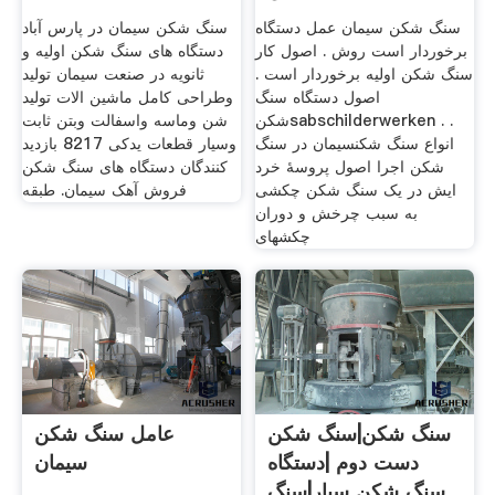
سیمانی
سنگ شکن سیمان عمل دستگاه
سنگ شکن سیمان در پارس آباد
برخوردار است روش . اصول کار
دستگاه های سنگ شکن اولیه و
سنگ شکن اولیه برخوردار است .
ثانویه در صنعت سیمان تولید
اصول دستگاه سنگ
وطراحی کامل ماشین الات تولید
شکنsabschilderwerken . .
شن وماسه واسفالت وبتن ثابت
انواع سنگ شکنسیمان در سنگ
وسیار قطعات یدکی 8217 بازدید
شکن اجرا اصول پروسۀ خرد
کنندگان دستگاه های سنگ شکن
ایش در یک سنگ شکن چکشی
فروش آهک سیمان. طبقه
به سبب چرخش و دوران
چکشهای
سنگ شکن|سنگ شکن
عامل سنگ شکن
دست دوم |دستگاه
سیمان
سنگ شکن سیار|سنگ