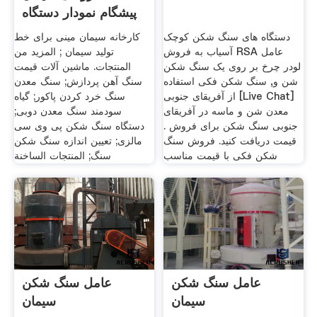
پیشگام نمودار دستگاه
دستگاه های سنگ شکن کوچک
کارخانه سیمان مینی برای خط
آسیاب به فروش RSA عامل
تولید سیمان ; المزيد من
لودر چرخ بر روی یک سنگ شکن
المنتجات. ماشین آلات قیمت
شن و, سنگ شکن فکی استفاده
سنگ آهن پردازش; سنگ معدن
از آفریقای جنوبی [Live Chat]
سنگ خرد کردن پاکور; گیاه
معدن شن و ماسه در آفریقای
سودمند سنگ معدن دوبی;
جنوبی سنگ شکن برای فروش .
دستگاه سنگ شکن پی وی سی
قیمت دریافت کنید. فروش سنگ
مالزی; تعیین اندازه سنگ شکن
شکن فکی با قیمت مناسب
سنگ; المنتجات الساخنة
عامل سنگ شکن
عامل سنگ شکن
سیمان
سیمان