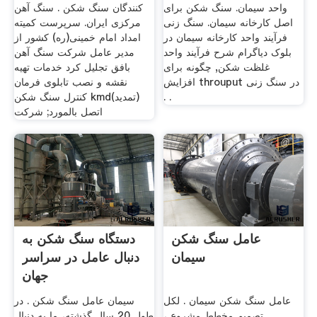
واحد سیمان. سنگ شکن برای
کنندگان سنگ شکن . سنگ آهن
اصل کارخانه سیمان. سنگ زنی
مرکزی ایران. سرپرست کمیته
فرآیند واحد کارخانه سیمان در
امداد امام خمینی(ره) کشور از
بلوک دیاگرام شرح فرآیند واحد
مدیر عامل شرکت سنگ آهن
غلظت شکن, چگونه برای
بافق تجلیل کرد خدمات تهیه
افزایش throuput در سنگ زنی
نقشه و نصب تابلوی فرمان
. .
کنترل سنگ شکن kmd(تمدید)
اتصل بالمورد; شرکت
عامل سنگ شکن
دستگاه سنگ شکن به
سیمان
دنبال عامل در سراسر
جهان
عامل سنگ شکن سیمان . لكل
سیمان عامل سنگ شکن . در
تصميم مخطط مشروع ،
طول 20 سال گذشته، ما به دنبال