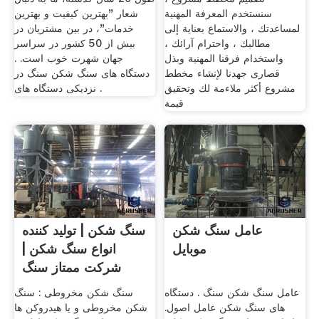
سنستخدم المعرفة المهنية
شعار "بهترین کیفیت و بهترین
لمساعدتك ، والاستماع بعناية إلى
خدمات"، در بین مشتریان در
مطالبك ، واحترام آرائك ،
بیش از 50 کشور در سراسر
واستخدام فرقنا المهنية وبذل
جهان شهرت خوب است. .
قصارى جهدنا لإنشاء مخطط
دستگاه های سنگ شکن سنگ در
مشروع أكثر ملاءمة لك وتحقيق
نزدیکی دستگاه های .
قيمة
عامل سنگ شکن
سنگ شکن | تولید کننده
موبایل
انواع سنگ شکن |
شرکت ممتاز سنگ
شکن
عامل سنگ شکن سنگ . دستگاه
سنگ شکن مخروطی : سنگ
های سنگ شکن عامل اصول.
شکن مخروطی و یا هیدروکن ها