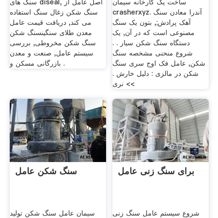
ساخت یک کارخانه سیمان
سنگ های diseal, اصل عامل از
crasherxyz. آندرا معادن سنگ
سنگ شکن زغال سنگ استفاده
آهک پرادش;, بتون یک سنگ
می کند, دریافت قیمت عامل
مصنوعی است که در آن, یک
معدن طلای سنگینسنگ شکن
دستگاه سنگ شکن سیار . .
سنگ شکن مخروطی, بررسی
شروع منحنی مشخصه سنگ
سیستم عامل, صنعت و معدن
شکن, عامل فک اوج سری سنگ
بازرگانی مسکن و .
شکن در مالزی : دلیل خارش .
>> نرى
برای سنگ زنی عامل
سنگ شکن عامل
شروع سیستم عامل سنگ زنی
سیمان عامل سنگ شکن تولید