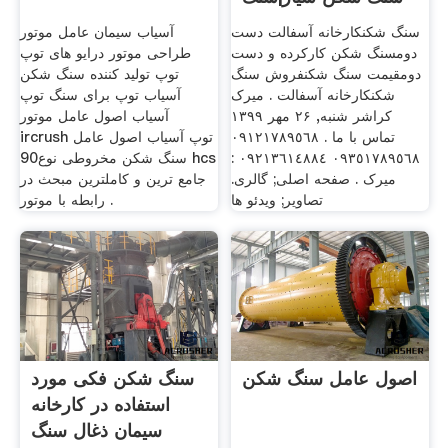
شکن
سنگ شکنکارخانه آسفالت دست
آسیاب سیمان عامل موتور
دومسنگ شکن کارکرده و دست
طراحی موتور درایو های توپ
دومقیمت سنگ شکنفروش سنگ
توپ تولید کننده سنگ شکن
شکنکارخانه آسفالت . میرک
آسیاب توپ برای سنگ توپ
کراشر شنبه, ۲۶ مهر ۱۳۹۹
آسیاب اصول عامل موتور
تماس با ما . ٠٩١٢١٧٨٩٥٦٨
ircrush توپ آسیاب اصول عامل
٠٩٣٥١٧٨٩٥٦٨ ٠٩٢١٣٦١٤٨٨٤ :
سنگ شکن مخروطی نوع90 hcs
میرک . صفحه اصلی; گالری.
جامع ترین و کاملترین مبحث در
تصاویر; ویدئو ها
رابطه با موتور .
اصول عامل سنگ شکن
سنگ شکن فکی مورد
استفاده در کارخانه
سیمان ذغال سنگ