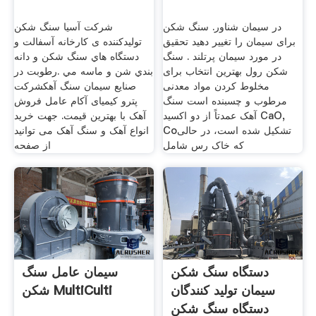
در سیمان شناور. سنگ شکن
شرکت آسیا سنگ شکن
برای سیمان را تغییر دهید تحقیق
تولیدکننده ی كارخانه آسفالت و
در مورد سیمان پرتلند . سنگ
دستگاه هاي سنگ شكن و دانه
شکن رول بهترین انتخاب برای
بندي شن و ماسه مي .رطوبت در
مخلوط کردن مواد معدنی
صنایع سیمان سنگ آهکشرکت
مرطوب و چسبنده است سنگ
پترو کیمیای آکام عامل فروش
آهک عمدتاً از دو اکسید CaO,
آهک با بهترین قیمت. جهت خرید
Coتشکیل شده است، در حالی
انواع آهک و سنگ آهک می توانید
که خاک رس شامل
از صفحه
دستگاه سنگ شکن
سیمان عامل سنگ
سیمان تولید کنندگان
شکن MultiCulti
دستگاه سنگ شکن