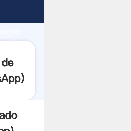
garrando
anghai
a el
 de
sApp
)
cado