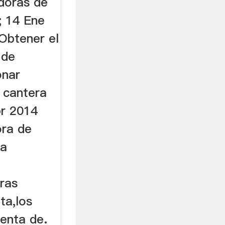
doras de
; 14 Ene
Obtener el
 de
onar
 cantera
br 2014
ora de
ra
ras
ta,los
venta de.