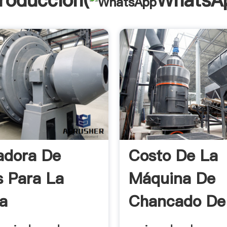
troducción(
WhatsA
adora De
Costo De La
s Para La
Máquina De
a
Chancado De
Marmol