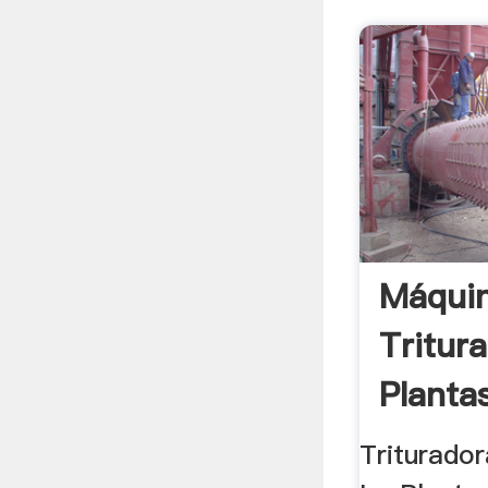
Máqui
Tritur
Planta
Triturado