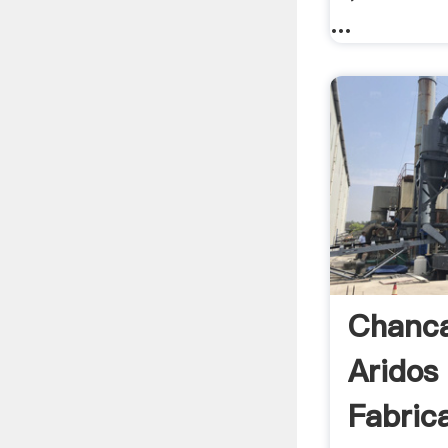
...
Chanc
Aridos
Fabric