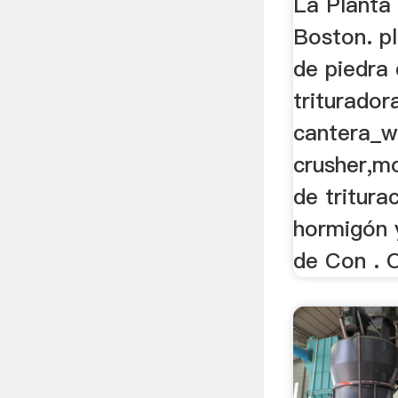
La Planta
Boston. pl
de piedra 
triturador
cantera_w
crusher,mo
de tritura
hormigón 
de Con . 