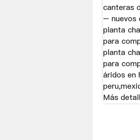
Profesi
canteras 
– nuevos 
planta ch
para compr
planta ch
para compr
áridos en
peru,mexi
Más detal