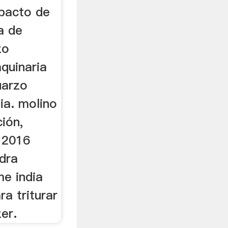
pacto de
a de
zo
aquinaria
uarzo
dia. molino
ción,
 2016
dra
me india
ra triturar
er.