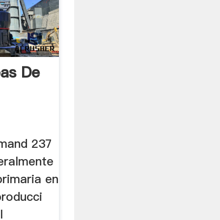
eas De
 mand 237
neralmente
primaria en
producci
l