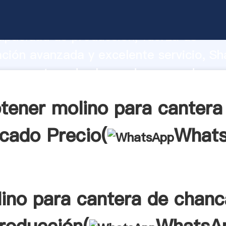
para cantera de chancado fabricante A
apacidad de producción, fuerza de
ación avanzada y excelente servicio, Sh
ara cantera de chancado proveedor cre
aporta valores a todos los clientes.
tener molino para cantera
cado Precio(
What
ino para cantera de chan