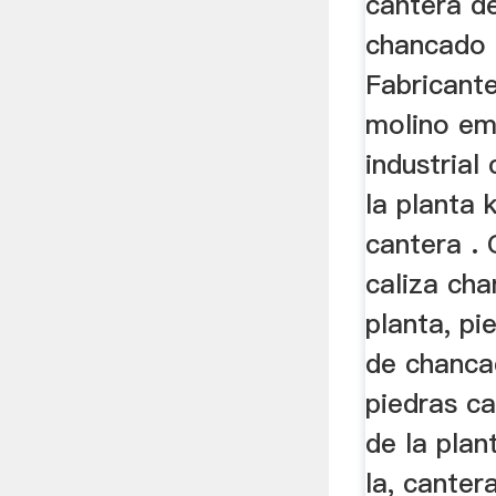
cantera d
chancado 
Fabricant
molino em
industrial
la planta 
cantera .
caliza cha
planta, pi
de chanca
piedras c
de la plan
la, canter