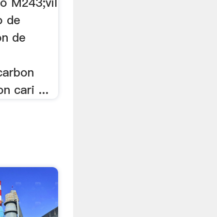
do M243;vil
o de
on de
carbon
n cari ...