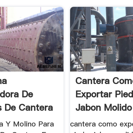
na
Cantera Com
adora De
Exportar Pie
s De Cantera
Jabon Molido
ra Y Molino Para
cantera como exp