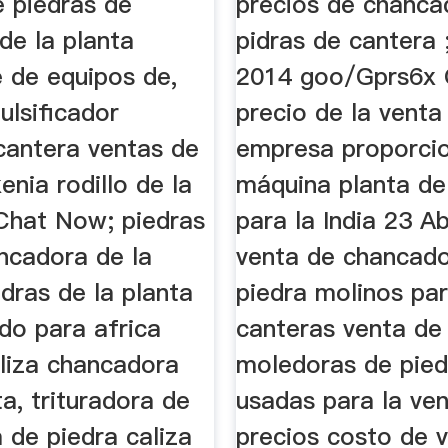
e piedras de
precios de chanca
de la planta
pidras de cantera 
e de equipos de,
2014 goo/Gprs6x 
ulsificador
precio de la venta
 cantera ventas de
empresa proporci
kenia rodillo de la
máquina planta de
 Chat Now; piedras
para la India 23 A
ncadora de la
venta de chancad
edras de la planta
piedra molinos pa
do para africa
canteras venta de
aliza chancadora
moledoras de pied
ta, trituradora de
usadas para la ven
a de piedra caliza
precios costo de 