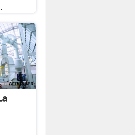
على ...
La