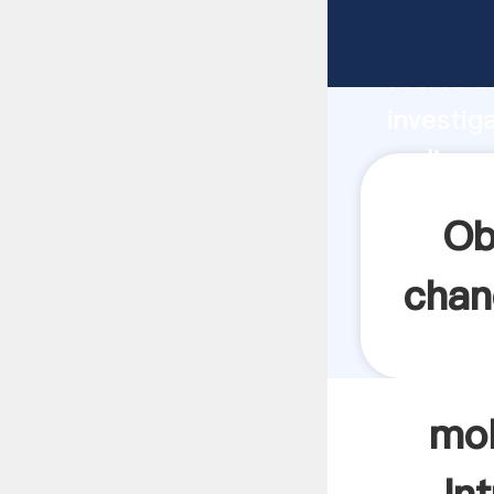
molino 
fuerte c
investig
molino p
valor y 
Ob
chan
mol