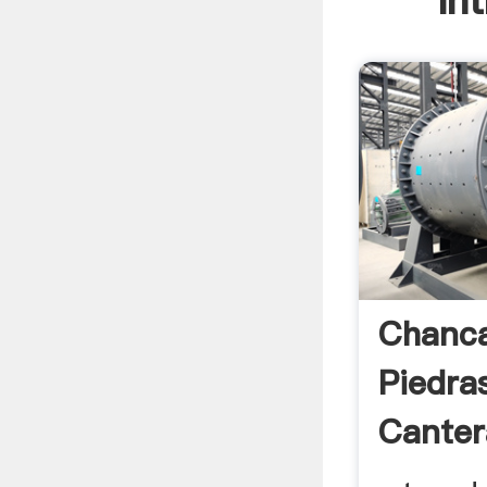
In
Chanc
Piedra
Canter