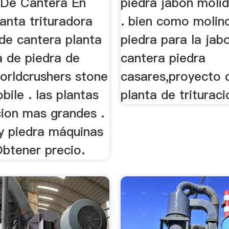
 De Cantera En
piedra jabon moli
anta trituradora
. bien como molin
de cantera planta
piedra para la jab
a de piedra de
cantera piedra
orldcrushers stone
casares,proyecto 
bile . las plantas
planta de trituracio
cion mas grandes .
y piedra máquinas
Obtener precio.