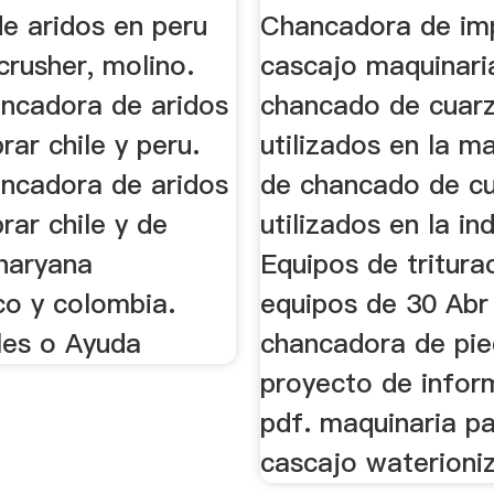
onal ...
de aridos en peru
Chancadora de im
crusher, molino.
cascajo maquinari
ancadora de aridos
chancado de cuar
ar chile y peru.
utilizados en la m
ancadora de aridos
de chancado de c
ar chile y de
utilizados en la in
 haryana
Equipos de tritura
co y colombia.
equipos de 30 Abr
les o Ayuda
chancadora de pie
proyecto de infor
pdf. maquinaria pa
cascajo waterioniz