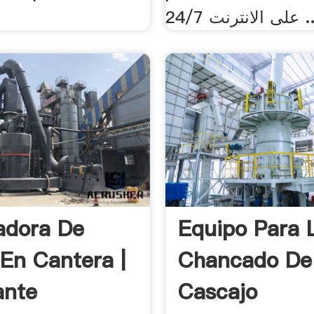
24/7  الانترنت
adora De
Equipo Para 
 En Cantera |
Chancado De
ante
Cascajo