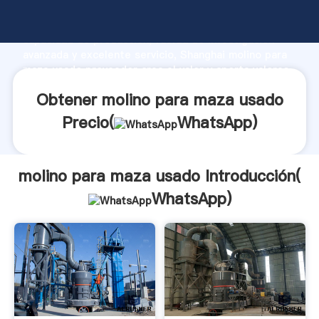
molino para maza usado fabricante Agarrando fuerte
capacidad de producción, fuerza de investigación
avanzada y excelente servicio, Shanghai molino para
maza usado proveedor crea el valor y aporta valores
a todos los clientes.
Obtener molino para maza usado
Precio(
WhatsApp
)
molino para maza usado Introducción(
WhatsApp
)