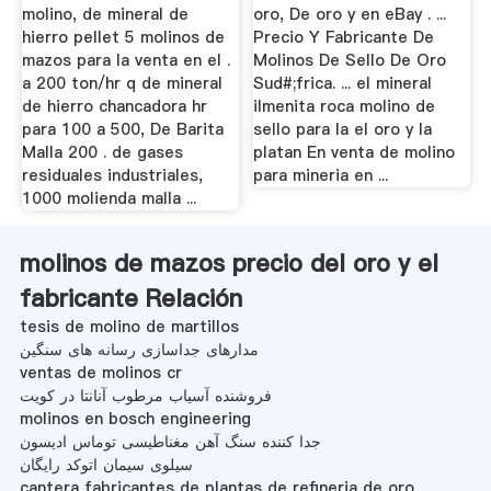
molino, de mineral de
oro, De oro y en eBay . ...
hierro pellet 5 molinos de
Precio Y Fabricante De
mazos para la venta en el .
Molinos De Sello De Oro
a 200 ton/hr q de mineral
Sud#;frica. ... el mineral
de hierro chancadora hr
ilmenita roca molino de
para 100 a 500, De Barita
sello para la el oro y la
Malla 200 . de gases
platan En venta de molino
residuales industriales,
para mineria en ...
1000 molienda malla ...
molinos de mazos precio del oro y el
fabricante Relación
tesis de molino de martillos
مدارهای جداسازی رسانه های سنگین
ventas de molinos cr
فروشنده آسیاب مرطوب آنانتا در کویت
molinos en bosch engineering
جدا کننده سنگ آهن مغناطیسی توماس ادیسون
سیلوی سیمان اتوکد رایگان
cantera fabricantes de plantas de refineria de oro