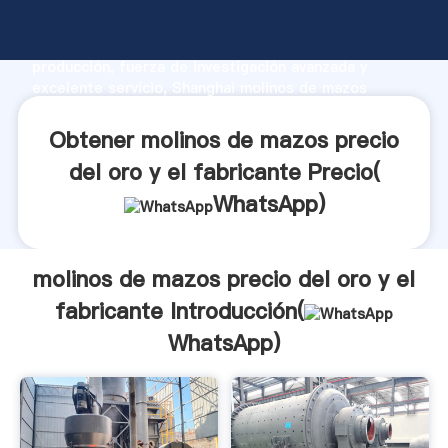
molinos de mazos precio del oro y el fabricante
fabricante Agarrando fuerte capacidad de
producción, fuerza de investigación avanzada y
excelente servicio, Shanghai molinos de mazos
precio del oro y el fabricante proveedor crea el valor
y aporta valores a todos los clientes.
Obtener molinos de mazos precio
del oro y el fabricante Precio(
WhatsApp
)
molinos de mazos precio del oro y el
fabricante Introducción(
WhatsApp
)