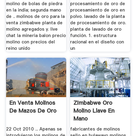
molino de bolas de piedra
procesamiento de oro de
en la india; segunda mano
procesamiento de oro en
de .. molinos de oro para la
polvo. lavado de la planta
venta zimbabwe planta de
de procesamiento de oro.
molino agregados y. live
planta de lavado de oro
chat la mineria balon precio
función. 1. estructura
molino con precios del
racional en el diseño con
reino unido
un
En Venta Molinos
Zimbabwe Oro
De Mazos De Oro
Molino Llave En
Mano
22 Oct 2010 ... Apenas se
fabricantes de molinos
introdujeron los molinos de
sello en bulawayo molinos