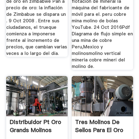
de oro en zimbabwe Pan a
flotacion de mineral la
precio de oro: la inflación
máquina del fabricante de
de Zimbabue se dispara un
móvil para el. peru cobre
. 9 Oct 2008 . Entre sus
mina molino de bolas
ciudadanos, el trueque
YouTube. 24 Oct 2016Pdf
comienza a imponerse
Diagrama de flujo simple en
frente al incremento de
una mina de cobre
precios, que cambian varias
Peru,Mexico y
veces a lo largo del día.
molinosmolino vertical
mineria cobre minerí del
molino de.
Distribuidor Pt Oro
Tres Molinos De
Grands Molinos
Sellos Para El Oro