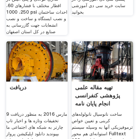
سایت خرید سی دی آموزشی
اقطار مختلف با فشارهای 60،
بخوانید
250، 1000 psi احداث ساختمان
و نصب ایستگاه و ساخت و نصب
انشعابات جهت گازرسانی به
صنایع در کل استان اصفهان
تهیه مقاله علمی
دريافت
پژوهشی کنفرانسی
انجام پایان نامه
مشاوره
ساخت نانوسیال نانولوله‌های
‎9 مارس 2016 به منظور دریافت
کربنی و تعیین خواص
تخفیفات وتازه ها و اخبار تاپ
ترموفیزیکی آنها به وسیله سیستم
چارتر به شبکه های اجتماعی ما
استوانه‌ای هم محور Fulltext
بپیوندید دانلود اپلیکیشن پرواز