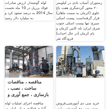
رستوران آسیاب بادی در کیلومتر
لوله گوشتدار. ارزش صادرات
۲۰ محور گردشگری هفت باغ
فولاد برزیل در 10 ماه نخست
علوی (کرمان به سمت ماهان)
سال 2014 به درصد صعود کرد و
قرار گرفته‌است. پیست اسکی
به میلیارد دلار رسید.
سیرچ: تنها پیست اسکی جنوب
شرق ایران; تله کابین کرمان و
بام کرمان (در حال احداث)
فرودگاه تفر
مناقصه ، مناقصات
ساخت ، نصب ،
بازسازی ، جمع آوری و
جابجایی
خرید سی دی آموزشی,فروش
مناقصه اجرای عملیات لوله
پستی سی دی آموزشی را در
گذاری فولادی و پلی اتیلن در