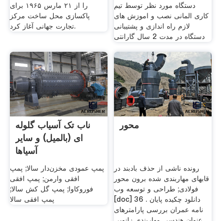
دستگاه مورد نظر توسط تیم
را از ۲۱ مارس ۱۹۶۵ برای
کاری المانی نصب و اموزش های
پاکسازی محل ساخت مرکز
لازم راه اندازی و پشتیبانی
تجارت جهانی آغاز کرد.
دستگاه در مدت 2 سال گارانتی
محور
ناب تک آسیاب گلوله
ای (بالمیل) و سایر
آسیاها
رونده ناشی از حذف بادبند در
پمپ عمودی مخزن‌دار سالا; پمپ
قابهای مهاربندی شده برون محور
افقی وارمن; پمپ افقی
فولادی; طراحی و توسعه وب
فوروکاوا; پمپ گل کش سالا;
[doc] 36 . دانلود چکيده پايان
پمپ افقی سالا
نامه عمران بررسی پارامترهای
هندسی مهاربندی زانویی ‎عنوان