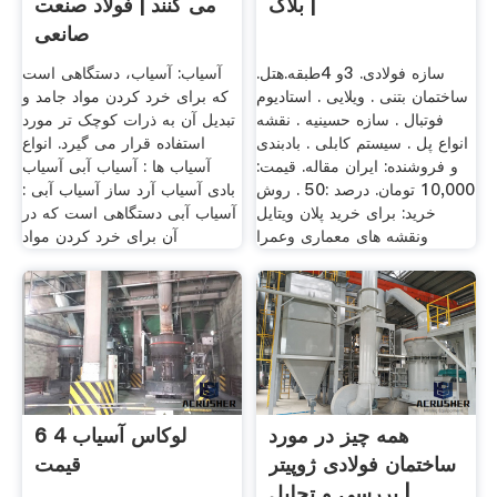
| بلاگ
می کنند | فولاد صنعت
صانعی
سازه فولادی. 3و 4طبقه.هتل.
آسیاب: آسیاب، دستگاهی است
ساختمان بتنی . ویلایی . استادیوم
که برای خرد کردن مواد جامد و
فوتبال . سازه حسینیه . نقشه
تبدیل آن به ذرات کوچک تر مورد
انواع پل . سیستم کابلی . بادبندی
استفاده قرار می گیرد. انواع
و فروشنده: ایران مقاله. قیمت:
آسیاب ها : آسیاب آبی آسیاب
10,000 تومان. درصد :50 . روش
بادی آسیاب آرد ساز آسیاب آبی :
خرید: برای خرید پلان ویتایل
آسیاب آبی دستگاهی است که در
ونقشه های معماری وعمرا
آن برای خرد کردن مواد
همه چیز در مورد
لوکاس آسیاب 4 6
ساختمان فولادی ژوپیتر
قیمت
| بررسی و تحلیل