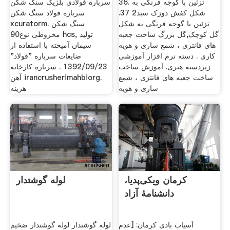
36. تزئین با گوجه فرنگی به
سرباره فولادی بلژیک سنگ شکن
شکل کفش دوزک سبد2 37.
سرباره فولاد سنگ شکن
تزئین با گوجه فرنگی به شکل
xcuratorm. سنگ شکن
گل کوچک,گل بزرگ ساخت جعبه
مخروطی نوع90 hcs, تولید
های فانتزی ، شمع سازی و هویه
سیمان آميخته با استفاده از
کاری . دسته نرم افزار آموزشی
ضايعات سرباره "فولاد"
زیردسته هنری. آموزش ساخت
1392/09/23 . سرباره کارخانه
ساخت جعبه های فانتزی ، شمع
آهن irancrusherimahbiorg.
سازی و هویه
هزینه
کرمان ویکی‌پدیا،
لوله گوشتدار
دانشنامهٔ آزاد
آسیاب بادی کرمان: [عدم
لوله گوشتدار لوله گوشتدار ضخیم