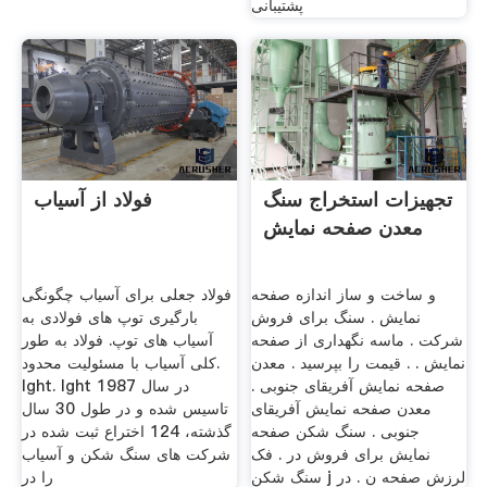
پشتیبانی
تجهیزات استخراج سنگ
فولاد از آسیاب
معدن صفحه نمایش
و ساخت و ساز اندازه صفحه
فولاد جعلی برای آسیاب چگونگی
نمایش . سنگ برای فروش
بارگیری توپ های فولادی به
شرکت . ماسه نگهداری از صفحه
آسیاب های توپ. فولاد به طور
نمایش . . قیمت را بپرسید . معدن
کلی آسیاب با مسئولیت محدود.
صفحه نمایش آفریقای جنوبی .
lght. lght در سال 1987
معدن صفحه نمایش آفریقای
تاسیس شده و در طول 30 سال
جنوبی . سنگ شکن صفحه
گذشته، 124 اختراع ثبت شده در
نمایش برای فروش در . فک
شركت های سنگ شكن و آسیاب
سنگ شکن j لرزش صفحه ن . در
را در