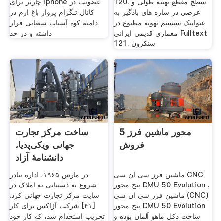
120. سطح مقطع بهینه طولی و
چارتر برای iphone عضویت در
عرضی در سازه های بادگیر به
کانال تلگرام پرواز باغ ارم در
عنوانیک سیستم تهویه مطبوع در
دامنه کوه آسیاب سه‌تایی قرار
معماری قدیمی ایرانی Fulltext
داشته و در حد
121. سنکرون
5 محور ماشین فرز
ساخت مرکز تجارت
فروش
جهانی ویکی‌پدیا،
دانشنامهٔ آزاد
ماشین فرز سی ان سی CNC
در مارس ۱۹۶۵، اداره بنادر
پنج محور DMU 50 Evolution .
شروع به دستیابی به املاک در
ماشین فرز سی ان سی (CNC)
سایت مرکز تجارت جهانی کرد.
پنج محور DMU 50 Evolution
[۴۱] شرکت آژاکس برای کار
ساخت دکل ماهو آلمان بوده و
تخریب استخدام شد، که کار خود