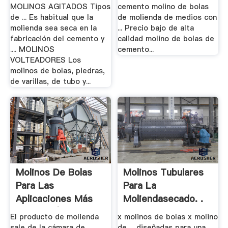
MOLINOS AGITADOS Tipos
cemento molino de bolas
de ... Es habitual que la
de molienda de medios con
molienda sea seca en la
... Precio bajo de alta
fabricación del cemento y
calidad molino de bolas de
.... MOLINOS
cemento...
VOLTEADORES Los
molinos de bolas, piedras,
de varillas, de tubo y...
Molinos De Bolas
Molinos Tubulares
Para Las
Para La
Aplicaciones Más
Moliendasecado. .
Diversas |.
El producto de molienda
x molinos de bolas x molino
sale de la cámara de
de ... diseñadas para una