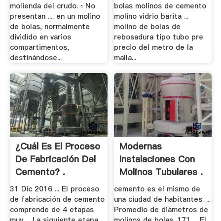
molienda del crudo. ▫ No
bolas molinos de cemento
presentan .... en un molino
molino vidrio barita ...
de bolas, normalmente
molino de bolas de
dividido en varios
rebosadura tipo tubo pre
compartimentos,
precio del metro de la
destinándose...
malla...
¿Cuál Es El Proceso
Modernas
De Fabricación Del
Instalaciones Con
Cemento? .
Molinos Tubulares .
31 Dic 2016 ... El proceso
cemento es el mismo de
de fabricación de cemento
una ciudad de habitantes. ...
comprende de 4 etapas
Promedio de diámetros de
muy ... La siguiente etapa
molinos de bolas. 171 ... El