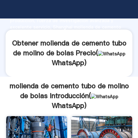
molienda de cemento tubo de molino de bolas
fabricante Agarrando fuerte capacidad de
producción, fuerza de investigación avanzada y
excelente servicio, Shanghai molienda de cemento
tubo de molino de bolas proveedor crea el valor y
aporta valores a todos los clientes.
Obtener molienda de cemento tubo
de molino de bolas Precio(
WhatsApp
)
molienda de cemento tubo de molino
de bolas Introducción(
WhatsApp
)