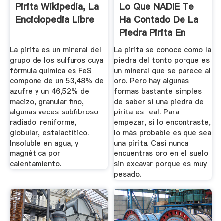
Pirita Wikipedia, La
Lo Que NADIE Te
Enciclopedia Libre
Ha Contado De La
Piedra Pirita En
2019 ...
La pirita es un mineral del
La pirita se conoce como la
grupo de los sulfuros cuya
piedra del tonto porque es
fórmula química es FeS
un mineral que se parece al
compone de un 53,48% de
oro. Pero hay algunas
azufre y un 46,52% de
formas bastante simples
macizo, granular fino,
de saber si una piedra de
algunas veces subfibroso
pirita es real: Para
radiado; reniforme,
empezar, si lo encontraste,
globular, estalactítico.
lo más probable es que sea
Insoluble en agua, y
una pirita. Casi nunca
magnética por
encuentras oro en el suelo
calentamiento.
sin excavar porque es muy
pesado.