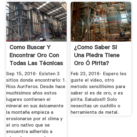
Como Buscar Y
¿Como Saber Si
Encontrar Oro Con
Una Piedra Tiene
Todas Las Técnicas
Oro Ó Pirita?
[GUÍA ...
YouTube
Sep 15, 2016· Existen 3
Feb 23, 2016· Espero les
sitios donde encontrarlo: 1.
guste el video, otro
Ríos Auríferos. Desde hace
metodo sencillisimo para
muchísimos años estos
saber si es de oro, o es
lugares contienen el
pirita. Saludos!!! Solo
mineral en sus ásicamente
nesecitas un cuchillo o
la montaña empieza a
herramienta de metal.
erosionarse por el clima y
el oro nativo que se
encuentra adherido a