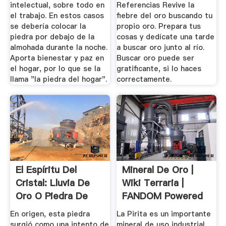
intelectual, sobre todo en
Referencias Revive la
el trabajo. En estos casos
fiebre del oro buscando tu
se debería colocar la
propio oro. Prepara tus
piedra por debajo de la
cosas y dedícate una tarde
almohada durante la noche.
a buscar oro junto al río.
Aporta bienestar y paz en
Buscar oro puede ser
el hogar, por lo que se la
gratificante, si lo haces
llama "la piedra del hogar".
correctamente.
El Espíritu Del
Mineral De Oro |
Cristal: Lluvia De
Wiki Terraria |
Oro O Piedra De
FANDOM Powered
Oro ...
By Wikia
En origen, esta piedra
La Pirita es un importante
surgió como una intento de
mineral de uso industrial,