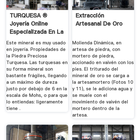
TURQUESA ®️
Extracción
Joyería Online
Artesanal De Oro
Especializada En La
Piedra ...
Este mineral es muy usado
Molienda Dinámica, en
en joyería. Propiedades de
artesa de piedra, con
la Piedra Preciosa
mortero de piedra,
Turquesa. Las turquesas en
accionado en vaivén con los
su forma mineral son
pies. El triturado del
bastante frágiles, llegando
mineral de oro se carga a
a un máximo de dureza
la artesamortero (Fotos 10
justo por debajo de 6 en la
y 11), se le adiciona agua y
escala de Mohs, o para que
se muele con el
lo entiendas: ligeramente
movimiento de vaivén del
tiene .
mortero dentro de la
artesa.