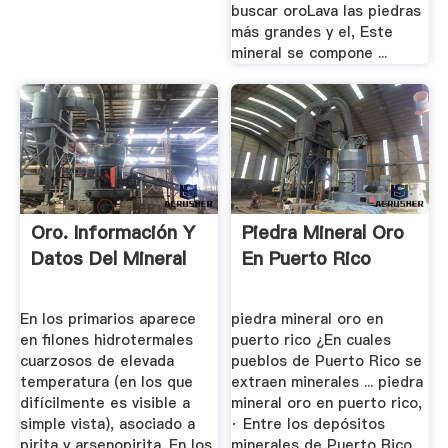
buscar oroLava las piedras
más grandes y el, Este
mineral se compone ...
Oro. Información Y
Piedra Mineral Oro
Datos Del Mineral
En Puerto Rico
En los primarios aparece
piedra mineral oro en
en filones hidrotermales
puerto rico ¿En cuales
cuarzosos de elevada
pueblos de Puerto Rico se
temperatura (en los que
extraen minerales ... piedra
difícilmente es visible a
mineral oro en puerto rico,
simple vista), asociado a
· Entre los depósitos
pirita y arsenopirita. En los
minerales de Puerto Rico