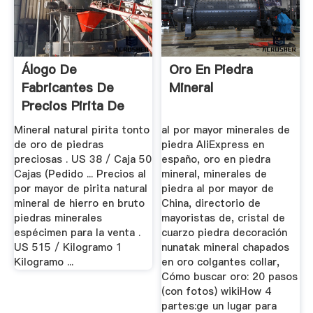
Álogo De
Oro En Piedra
Fabricantes De
Mineral
Precios Pirita De
Alta Calidad ...
Mineral natural pirita tonto
al por mayor minerales de
de oro de piedras
piedra AliExpress en
preciosas . US 38 / Caja 50
españo, oro en piedra
Cajas (Pedido ... Precios al
mineral, minerales de
por mayor de pirita natural
piedra al por mayor de
mineral de hierro en bruto
China, directorio de
piedras minerales
mayoristas de, cristal de
espécimen para la venta .
cuarzo piedra decoración
US 515 / Kilogramo 1
nunatak mineral chapados
Kilogramo ...
en oro colgantes collar,
Cómo buscar oro: 20 pasos
(con fotos) wikiHow 4
partes:ge un lugar para