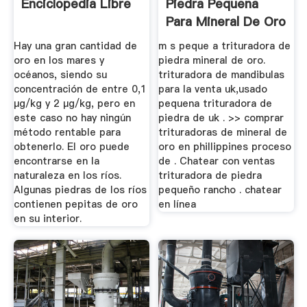
Enciclopedia Libre
Piedra Pequena
Para Mineral De Oro
Hay una gran cantidad de
m s peque a trituradora de
oro en los mares y
piedra mineral de oro.
océanos, siendo su
trituradora de mandibulas
concentración de entre 0,1
para la venta uk,usado
µg/kg y 2 µg/kg, pero en
pequena trituradora de
este caso no hay ningún
piedra de uk . >> comprar
método rentable para
trituradoras de mineral de
obtenerlo. El oro puede
oro en phillippines proceso
encontrarse en la
de . Chatear con ventas
naturaleza en los ríos.
trituradora de piedra
Algunas piedras de los ríos
pequeño rancho . chatear
contienen pepitas de oro
en línea
en su interior.