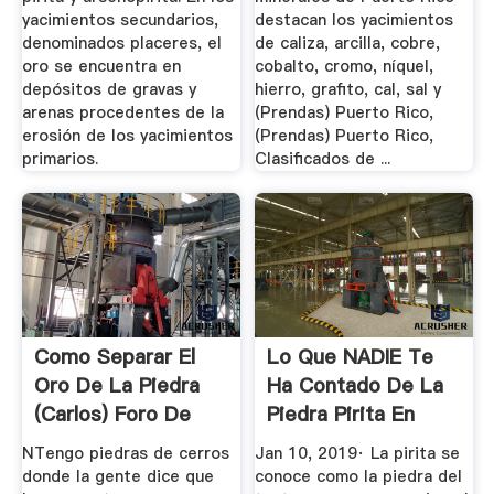
yacimientos secundarios,
destacan los yacimientos
denominados placeres, el
de caliza, arcilla, cobre,
oro se encuentra en
cobalto, cromo, níquel,
depósitos de gravas y
hierro, grafito, cal, sal y
arenas procedentes de la
(Prendas) Puerto Rico,
erosión de los yacimientos
(Prendas) Puerto Rico,
primarios.
Clasificados de ...
Como Separar El
Lo Que NADIE Te
Oro De La Piedra
Ha Contado De La
(carlos) Foro De
Piedra Pirita En
Cursos ...
2019 ...
NTengo piedras de cerros
Jan 10, 2019· La pirita se
donde la gente dice que
conoce como la piedra del