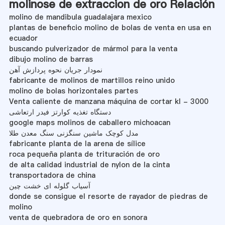
molinose de extraccion de oro Relación
molino de mandibula guadalajara mexico
plantas de beneficio molino de bolas de venta en usa en
ecuador
buscando pulverizador de mármol para la venta
dibujo molino de barras
نمودار جریان نحوه پردازش آهن
fabricante de molinos de martillos reino unido
molino de bolas horizontales partes
Venta caliente de manzana máquina de cortar kl - 3000
دستگاه تغذیه کوارتز فیدر ارتعاشی
google maps molinos de caballero michoacan
مدل کوچک ماشین سنگزنی سنگ معدن طلا
fabricante planta de la arena de sílice
roca pequeña planta de trituración de oro
de alta calidad industrial de nylon de la cinta
transportadora de china
آسیاب گلوله ای خشت چین
donde se consigue el resorte de rayador de piedras de
molino
venta de quebradora de oro en sonora