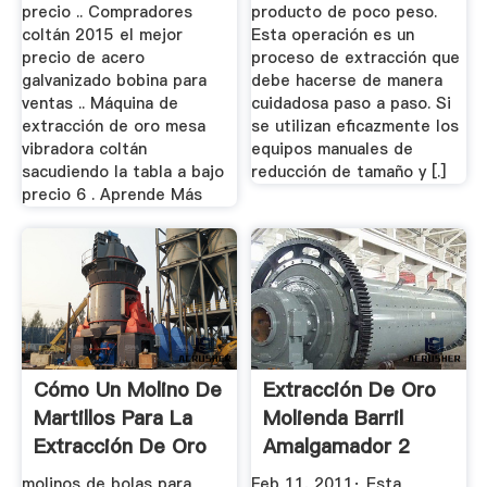
precio .. Compradores
producto de poco peso.
coltán 2015 el mejor
Esta operación es un
precio de acero
proceso de extracción que
galvanizado bobina para
debe hacerse de manera
ventas .. Máquina de
cuidadosa paso a paso. Si
extracción de oro mesa
se utilizan eficazmente los
vibradora coltán
equipos manuales de
sacudiendo la tabla a bajo
reducción de tamaño y [.]
precio 6 . Aprende Más
Cómo Un Molino De
Extracción De Oro
Martillos Para La
Molienda Barril
Extracción De Oro
Amalgamador 2
YouTube
molinos de bolas para
Feb 11, 2011· Esta