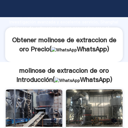
molinose de extraccion de oro fabricante Agarrando
fuerte capacidad de producción, fuerza de
investigación avanzada y excelente servicio, Shanghai
molinose de extraccion de oro proveedor crea el
valor y aporta valores a todos los clientes.
Obtener molinose de extraccion de
oro Precio(
WhatsApp
)
molinose de extraccion de oro
Introducción(
WhatsApp
)