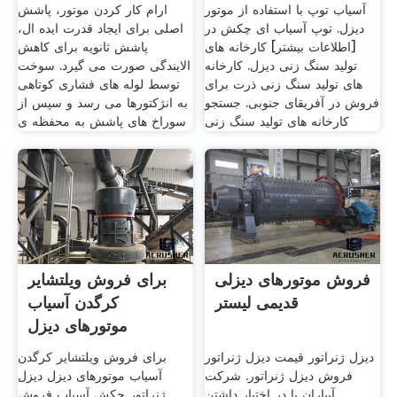
آسیاب توپ با استفاده از موتور
ارام کار کردن موتور، پاشش
دیزل. توپ آسیاب ای چکش در
اصلی برای ایجاد قدرت ایده ال،
[اطلاعات بیشتر] کارخانه های
پاشش ثانویه برای کاهش
تولید سنگ زنی دیزل. کارخانه
الایندگی صورت می گیرد. سوخت
های تولید سنگ زنی ذرت برای
توسط لوله های فشاری کوتاهی
فروش در آفریقای جنوبی. جستجو
به انژکتورها می رسد و سپس از
کارخانه های تولید سنگ زنی
سوراخ های پاشش به محفظه ی
فروش موتورهای دیزلی
برای فروش ویلتشایر
قدیمی لیستر
کرگدن آسیاب
موتورهای دیزل
دیزل ژنراتور قیمت دیزل ژنراتور
برای فروش ویلتشایر کرگدن
فروش دیزل ژنراتور. شرکت
آسیاب موتورهای دیزل دیزل
آبیاران با در اختیار داشتن
ژنراتور چکش آسیاب فروش