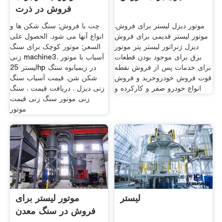
فروش در ذرت
Harare و غلات
موتور دیزل لیستر برای فروش.
چت با فروش; سنگ شکن ها و
موتور لیستر قدیمی برای فروش
انواع آنها می شود. الحصول على
دیزل ژنراتور لیستر پتر موتور
السعر; موتور کوچک برای سنگ
برق برای موجود بودن قطعات
زنی machine3. آسیاب با موتور
برای خدمات پس از فروش نقطه
لیستر 25hp در زیمبابوه سنگ
قوت فروش خودروخرید و فروش
شکن شن. قیمت آسیاب سنگ
انواع خودرو صفر و کارکرده و
زنی دیزل . دریافت قیمت . سنگ
زنی موتور سنگ زنی قیمت
موتور
لیستر
موتور لیستر برای
فروش در سنگ معدن