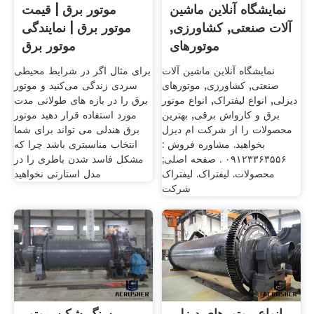
نمایشگاه آنلاین ماشین
موتور برق | قیمت
آلات صنعتی, کشاورزی,
موتور برق | نمایندگی
موتورهای
موتور برق
نمایشگاه آنلاین ماشین آلات
برای مثال اگر در شرایط محیطی
صنعتی, کشاورزی, موتورهای
سردی زندگی می‌کنید و موتور
دیزلی, انواع لیفتراک, انواع موتور
برق را در بازه های طولانی مدت
برق و کارواش برقی, بهترین
مورد استفاده قرار دهید موتور
محصولات را از شرکت ام دیزل
برق هندلی می تواند برای شما
بخواهید. مشاوره فروش :
انتخاب مناسبتری باشد چرا که
۰۹۱۲۳۳۶۳۵۵۶ . صفحه اصلی;
مشکل فاسد شدن باطری را در
محصولات. لیفتراک. لیفتراک
مدل استارتی نخواهید
شرکت
انواع موتورهای دیزلی
سنگ شکن موتور