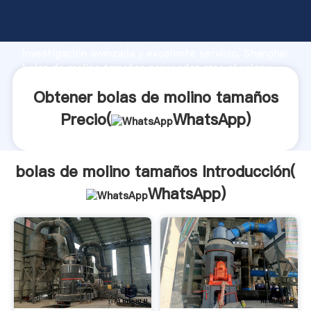
bolas de molino tamaños fabricante Agarrando
fuerte capacidad de producción, fuerza de
investigación avanzada y excelente servicio, Shanghai
bolas de molino tamaños proveedor crea el valor y
aporta valores a todos los clientes.
Obtener bolas de molino tamaños
Precio(
WhatsApp
)
bolas de molino tamaños Introducción(
WhatsApp
)