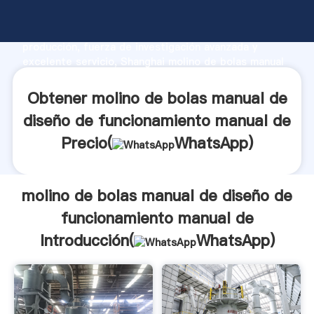
molino de bolas manual de diseño de funcionamiento
manual de fabricante Agarrando fuerte capacidad de
producción, fuerza de investigación avanzada y
excelente servicio, Shanghai molino de bolas manual
de diseño de funcionamiento manual de proveedor
crea el valor y aporta valores a todos los clientes.
Obtener molino de bolas manual de
diseño de funcionamiento manual de
Precio(
WhatsApp
)
molino de bolas manual de diseño de
funcionamiento manual de
Introducción(
WhatsApp
)