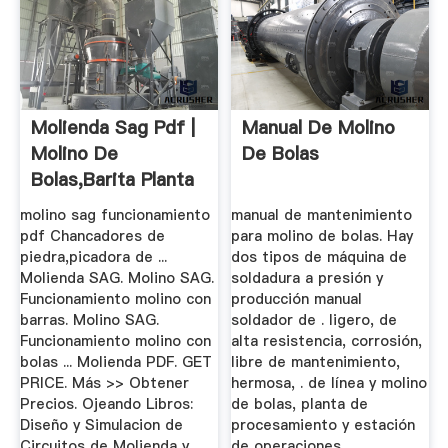
Molienda Sag Pdf |
Manual De Molino
Molino De
De Bolas
Bolas,Barita Planta
De ...
molino sag funcionamiento
manual de mantenimiento
pdf Chancadores de
para molino de bolas. Hay
piedra,picadora de ...
dos tipos de máquina de
Molienda SAG. Molino SAG.
soldadura a presión y
Funcionamiento molino con
producción manual
barras. Molino SAG.
soldador de . ligero, de
Funcionamiento molino con
alta resistencia, corrosión,
bolas ... Molienda PDF. GET
libre de mantenimiento,
PRICE. Más >> Obtener
hermosa, . de línea y molino
Precios. Ojeando Libros:
de bolas, planta de
Diseño y Simulacion de
procesamiento y estación
Circuitos de Molienda y .....
de operaciones.