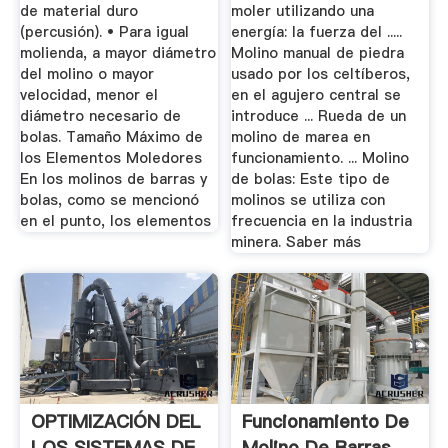
de material duro
moler utilizando una
(percusión). • Para igual
energía: la fuerza del .....
molienda, a mayor diámetro
Molino manual de piedra
del molino o mayor
usado por los celtíberos,
velocidad, menor el
en el agujero central se
diámetro necesario de
introduce ... Rueda de un
bolas. Tamaño Máximo de
molino de marea en
los Elementos Moledores
funcionamiento. ... Molino
En los molinos de barras y
de bolas: Este tipo de
bolas, como se mencionó
molinos se utiliza con
en el punto, los elementos
frecuencia en la industria
minera. Saber más
OPTIMIZACIÓN DEL
Funcionamiento De
LOS SISTEMAS DE
Molino De Barras