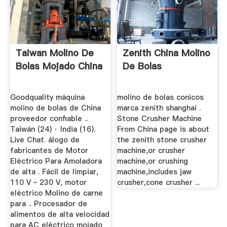
Taiwan Molino De
Zenith China Molino
Bolas Mojado China
De Bolas
Goodquality máquina
molino de bolas conicos
molino de bolas de China
marca zenith shanghai .
proveedor confiable ..
Stone Crusher Machine
Taiwán (24) · India (16).
From China page is about
Live Chat. álogo de
the zenith stone crusher
fabricantes de Motor
machine,or crusher
Eléctrico Para Amoladora
machine,or crushing
de alta . Fácil de limpiar,
machine,includes jaw
110 V ~ 230 V, motor
crusher,cone crusher ...
eléctrico Molino de carne
para .. Procesador de
alimentos de alta velocidad
para AC eléctrico mojado