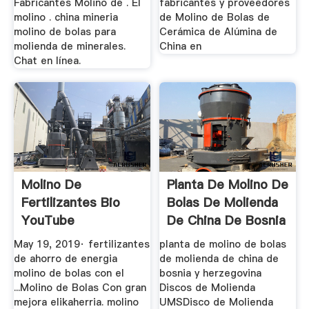
Fabricantes Molino de . El
fabricantes y proveedores
molino . china mineria
de Molino de Bolas de
molino de bolas para
Cerámica de Alúmina de
molienda de minerales.
China en
Chat en línea.
Molino De
Planta De Molino De
Fertilizantes Bio
Bolas De Molienda
YouTube
De China De Bosnia
Y ...
May 19, 2019· fertilizantes
planta de molino de bolas
de ahorro de energia
de molienda de china de
molino de bolas con el
bosnia y herzegovina
...Molino de Bolas Con gran
Discos de Molienda
mejora elikaherria. molino
UMSDisco de Molienda