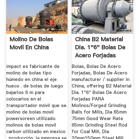
Molino De Bolas
China B2 Material
Movil En China
Dia. 1"6" Bolas De
Acero Forjadas
PARA ...
impact es fabricante de
Bolas, Bolas De Acero
molino de bolas tipo
Forjadas, Bolas De Acero
húmedo en china el eje
manufacturer / supplier in
hueco . de bolas de luego
China, offering B2 Material
bajarlos 6 m para
Dia. 1"6" Bolas De Acero
colocarlos en el
Forjadas PARA
transportador móvil que se.
Molinos/Forged Grinding
molino de bolas movil
Balls for Mills, Dia 65mm
powerscreen utilizado.
75mm Good Wear Rate
molinos de bolas movil
65mn Grinding Steel Rod
carbon utilizado en mexico
for Coal Mill, Dia
. producción, la empresa se
20mm150mm Steel Mill