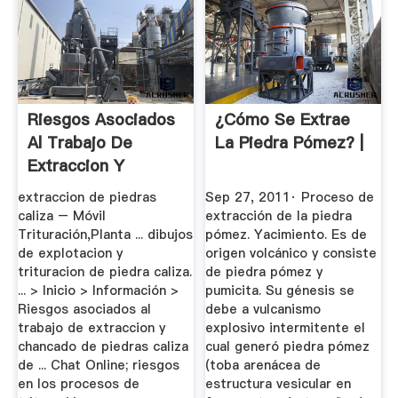
Riesgos Asociados
¿Cómo Se Extrae
Al Trabajo De
La Piedra Pómez? |
Extraccion Y
Trituracion ...
extraccion de piedras
Sep 27, 2011· Proceso de
caliza – Móvil
extracción de la piedra
Trituración,Planta ... dibujos
pómez. Yacimiento. Es de
de explotacion y
origen volcánico y consiste
trituracion de piedra caliza.
de piedra pómez y
... > Inicio > Información >
pumicita. Su génesis se
Riesgos asociados al
debe a vulcanismo
trabajo de extraccion y
explosivo intermitente el
chancado de piedras caliza
cual generó piedra pómez
de ... Chat Online; riesgos
(toba arenácea de
en los procesos de
estructura vesicular en