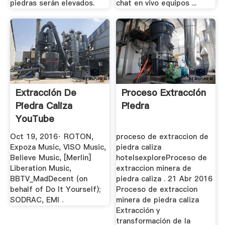
piedras serán elevados.
chat en vivo equipos ...
Extracción De
Proceso Extracción
Piedra Caliza
Piedra
YouTube
Oct 19, 2016· ROTON,
proceso de extraccion de
Expoza Music, VISO Music,
piedra caliza
Believe Music, [Merlin]
hotelsexploreProceso de
Liberation Music,
extraccion minera de
BBTV_MadDecent (on
piedra caliza . 21 Abr 2016
behalf of Do It Yourself);
Proceso de extraccion
SODRAC, EMI .
minera de piedra caliza
Extracción y
transformación de la